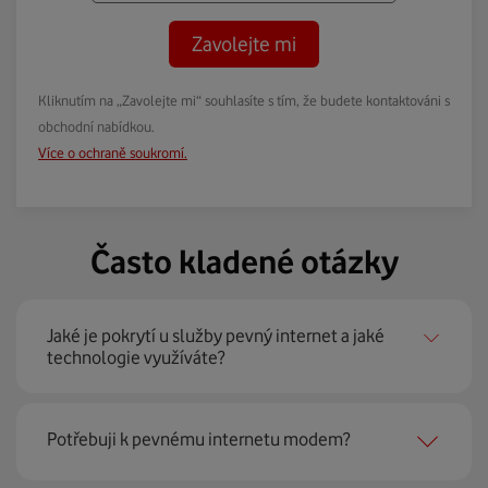
Zavolejte mi
Kliknutím na „Zavolejte mi“ souhlasíte s tím, že budete kontaktováni s
obchodní nabídkou.
Více o ochraně soukromí.
Často kladené otázky
Jaké je pokrytí u služby pevný internet a jaké
technologie využíváte?
Pevný internet můžeme nabídnout
99 % českých
Potřebuji k pevnému internetu modem?
domácností
prostřednictvím několika technologií jako
jsou 4G LTE, xDSL nebo optické sítě. Díky tomu umíme