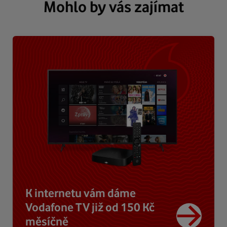
Mohlo by vás zajímat
K internetu vám dáme
Vodafone TV již od 150 Kč
měsíčně