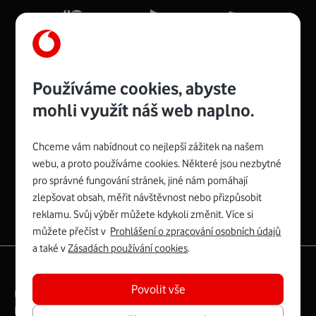
Více o COMPAL CH7465VF
Používáme cookies, abyste
mohli využít náš web naplno.
Chceme vám nabídnout co nejlepší zážitek na našem
Spojte se s Vodafonem
webu, a proto používáme cookies. Některé jsou nezbytné
pro správné fungování stránek, jiné nám pomáhají
Zyxel VMG8623-T50B
:
zlepšovat obsah, měřit návštěvnost nebo přizpůsobit
Rozměry modemu jsou 16 x 22 x 7,5 cm (včetně stojánku)
reklamu. Svůj výběr můžete kdykoli změnit. Více si
a nabízí 4 gigabitové LAN porty a bezdrátové připojení Wi-
můžete přečíst v
Prohlášení o zpracování osobních údajů
Fi ve verzích 802.11 b/g/n/ac pro frekvenci 2,4 GHz a
a také v
Zásadách používání cookies
.
802.11 a/b/g/n/ac pro frekvenci 5 GHz s rychlostí až 866
|
English
Mapa webu
Mb/s.
Povolit vše
Právní­ podmí­nky
Ochrana soukromí­
Více o Zyxel VMG8623-T50B
Digitální odpovědnost
Cookies
Dokumenty