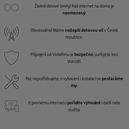
Žádné datové limity! Náš internet na doma je
neomezený
.
Otestováno! Máme
nejlepší datovou síť
v České
republice.
Připojení od Vodafonu je
bezpečné
, surfujete bez
starostí.
Nic nepotřebujete, o vybavení i instalaci se
postaráme
my
.
K pevnému internetu
pořídíte výhodně
i další naše
služby.