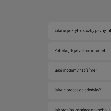
Jaké je pokrytí u služby pevný in
Pevný internet můžeme nabídn
Potřebuji k pevnému internetu
optické sítě. Díky tomu umíme na
Ano, potřebujete. Rádi vám ho 
Jaké modemy nabízíme?
Můžete samozřejmě využít i svůj
poradí naši proškolení prodejci 
Jaký je proces objednávky?
Krok jedna je určitě ověření možn
Jak probíhá instalace pevného in