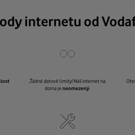
ody internetu od Voda
lost
Žádné datové limity! Náš internet na
Ote
doma je
neomezený
.