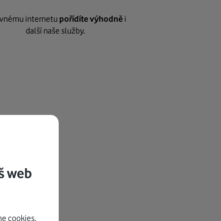
vnému internetu
pořídíte výhodně
i
další naše služby.
š web
e cookies.