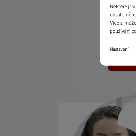
Některé jso
obsah, měřit
Více si může
používání c
K in
Nastavení
od 1