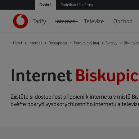
Osobní
Podnikatelé a firmy
Tarify
Internet
Televize
Obchod
Úvod
Internet
Dostupnost
Pardubický kraj
Svitavy
Biskupic
Internet
Biskupic
Zjistěte si dostupnost připojení k internetu v místě Bis
ověřte pokrytí vysokorychlostního internetu a televiz