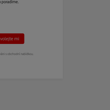
m poradíme.
volejte mi
váni s obchodní nabídkou.