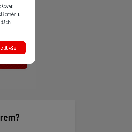
pšovat
li změnit.
adách
olit vše
ěrem?