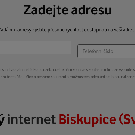
Zadejte adresu
Zadáním adresy zjistíte přesnou rychlost dostupnou na vaší adres
s individuální nabídkou služeb, udělte nám souhlas s kontaktem tím, že vyplníte s
pro tento účel. Více o ochraně soukromí a možnostech odvolání souhlasu nalezn
ý
internet
Biskupice (S