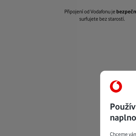
Připojení od Vodafonu je
bezpeč
surfujete bez starostí.
Použív
naplno
Chceme vám 