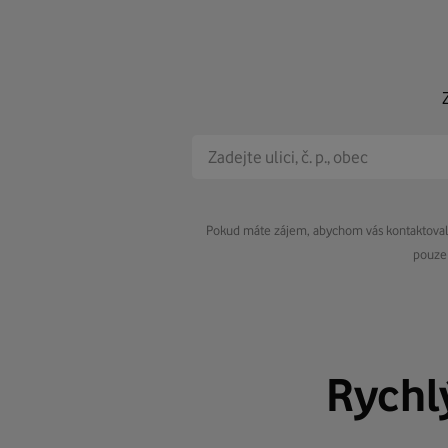
Pokud máte zájem, abychom vás kontaktovali 
pouze 
Rychl