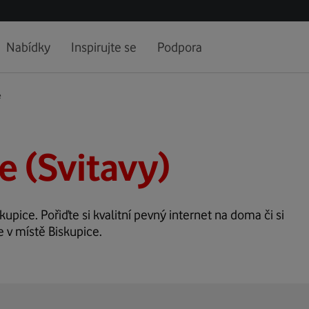
Nabídky
Inspirujte se
Podpora
e
e (Svitavy)
kupice. Pořiďte si kvalitní pevný internet na doma či si
e v místě Biskupice.