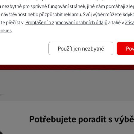
u nezbytné pro správné fungování stránek, jiné nám pomáhají zle
 návštěvnost nebo přizpůsobit reklamu. Svůj výběr můžete kdyko
te přečíst v
Prohlášení o zpracování osobních údajů
a také v
Zás
ookies
.
ternetu vám dáme Vodafone TV již
Použít jen nezbytné
Pov
50 Kč měsíčně
Potřebujete poradit s výb