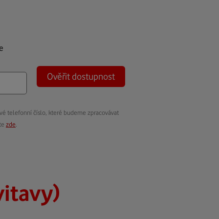
e
Ověřit dostupnost
vé telefonní číslo, které budeme zpracovávat
ete
zde
.
vitavy)