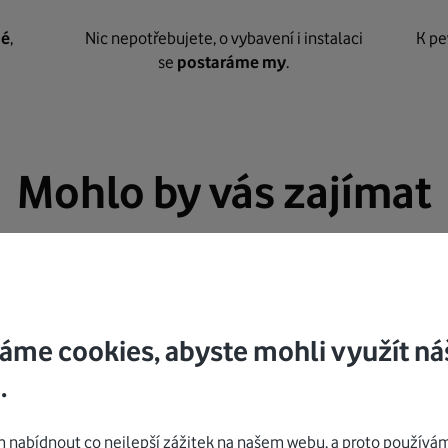
né
,
Nic nepotřebujete, o vybavení i instalaci
K pe
se
postaráme my
.
Mohlo by vás zajímat
áme cookies, abyste mohli využít ná
.
nabídnout co nejlepší zážitek na našem webu, a proto používám