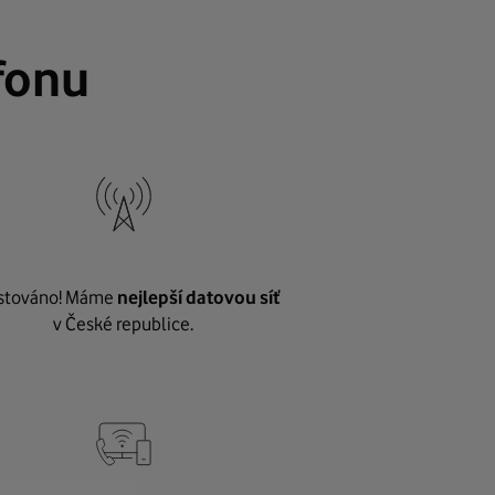
fonu
stováno! Máme
nejlepší datovou síť
v České republice.