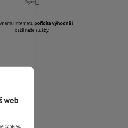
vnému internetu
pořídíte výhodně
i
další naše služby.
š web
e cookies.