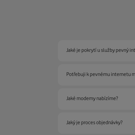
Jaké je pokrytí u služby pevný in
Pevný internet můžeme nabídn
Potřebuji k pevnému internetu
optické sítě. Díky tomu umíme na
Ano, potřebujete. Rádi vám ho 
Jaké modemy nabízíme?
Můžete samozřejmě využít i svůj
poradí naši proškolení prodejci 
Jaký je proces objednávky?