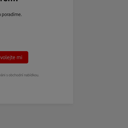
m poradíme.
volejte mi
váni s obchodní nabídkou.