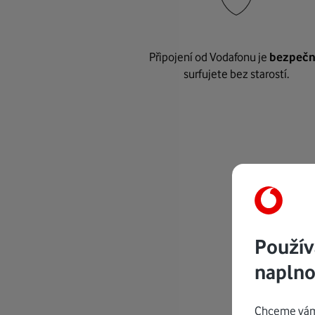
Připojení od Vodafonu je
bezpeč
surfujete bez starostí.
Použív
naplno
Chceme vám 