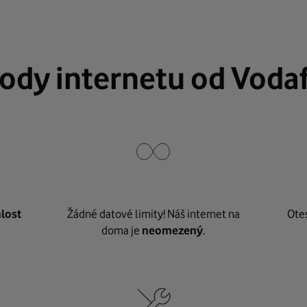
ody internetu od Voda
lost
Žádné datové limity! Náš internet na
Ote
doma je
neomezený
.