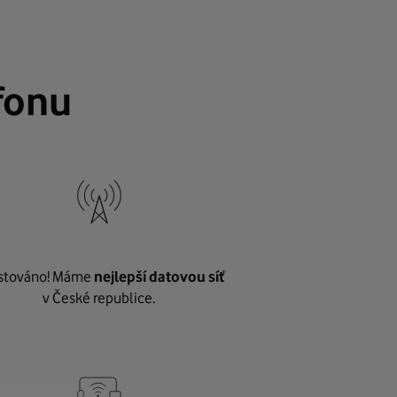
fonu
stováno! Máme
nejlepší datovou síť
v České republice.