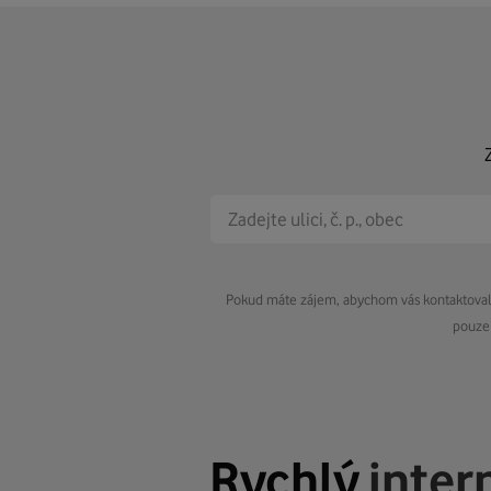
Pokud máte zájem, abychom vás kontaktovali 
pouze 
Rychlý
inter