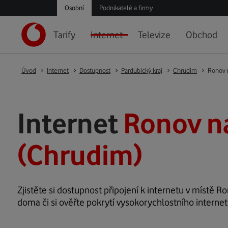
Osobní
Podnikatelé a firmy
Tarify
Internet
Televize
Obchod
Úvod
Internet
Dostupnost
Pardubický kraj
Chrudim
Ronov 
Internet
Ronov n
(Chrudim)
Zjistěte si dostupnost připojení k internetu v místě R
doma či si ověřte pokrytí vysokorychlostního interne