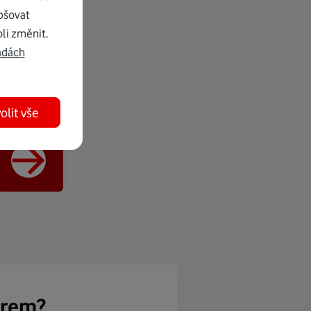
pšovat
li změnit.
adách
olit vše
ěrem?