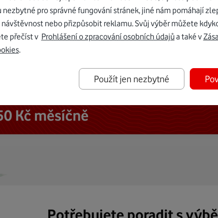
u nezbytné pro správné fungování stránek, jiné nám pomáhají zle
 návštěvnost nebo přizpůsobit reklamu. Svůj výběr můžete kdyko
te přečíst v
Prohlášení o zpracování osobních údajů
a také v
Zás
ookies
.
Použít jen nezbytné
Pov
ternetu vám dáme Vodafone TV již
50 Kč měsíčně
Potřebujete poradit s výb