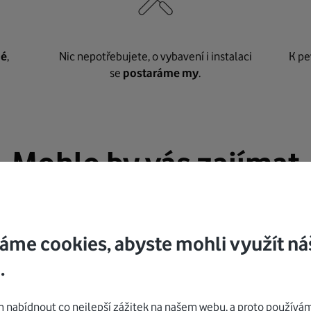
né
,
Nic nepotřebujete, o vybavení i instalaci
K pe
se
postaráme my
.
Mohlo by vás zajímat
áme cookies, abyste mohli využít ná
.
nabídnout co nejlepší zážitek na našem webu, a proto používám