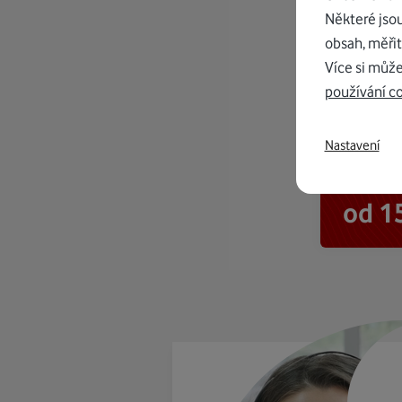
Některé jso
obsah, měřit
Více si může
používání c
Nastavení
K in
od 1