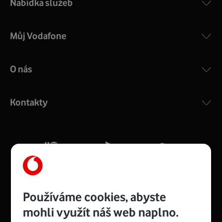
Nabídka služeb
Můj Vodafone
O nás
COMPAL CH7465VF
:
Výkonný bezdrátový modem s Wi-Fi standardem 802.11
ac a pokrytím ve dvou pásmech 2,4 i 5 GHz, který zajistí
Kontakty
silný signál pro celou domácnost. Kompaktní rozměry 21
x 16 x 4 cm, 4 Gigabitové LAN porty a rychlost až 500
Mb/s.
Více o COMPAL CH7465VF
Používáme cookies, abyste
mohli využít náš web naplno.