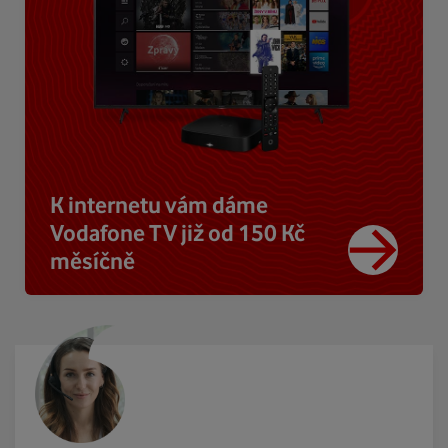
K internetu vám dáme
Vodafone TV již od 150 Kč
měsíčně