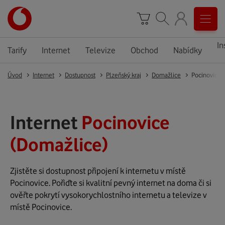
In
Tarify
Internet
Televize
Obchod
Nabídky
Úvod
Internet
Dostupnost
Plzeňský kraj
Domažlice
Pocinovice
Internet
Pocinovice
(Domažlice)
Zjistěte si dostupnost připojení k internetu v místě
Pocinovice. Pořiďte si kvalitní pevný internet na doma či si
ověřte pokrytí vysokorychlostního internetu a televize v
místě Pocinovice.