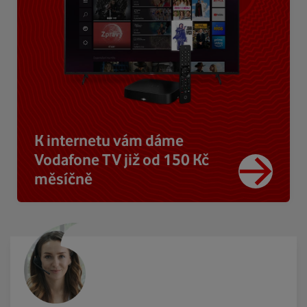
K internetu vám dáme
Vodafone TV již od 150 Kč
měsíčně