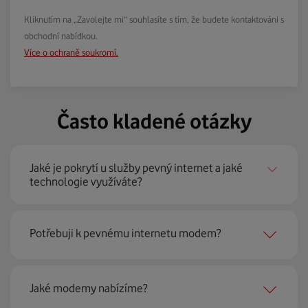
Kliknutím na „Zavolejte mi“ souhlasíte s tím, že budete kontaktováni s
obchodní nabídkou.
Více o ochraně soukromí.
Často kladené otázky
Jaké je pokrytí u služby pevný internet a jaké
technologie využíváte?
Pevný internet můžeme nabídnout
99 % českých
Potřebuji k pevnému internetu modem?
domácností
prostřednictvím několika technologií jako
jsou 4G LTE, xDSL nebo optické sítě. Díky tomu umíme
najít nejoptimálnější řešení na vaší adrese.
Ano, potřebujete. Rádi vám ho poskytneme na splátky. U
Jaké modemy nabízíme?
modemu od Vodafonu navíc garantujeme plnou