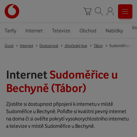
In
Tarify
Internet
Televize
Obchod
Nabídky
Úvod
Internet
Dostupnost
Jihočeský kraj
Tábor
Sudoměřice u B
Internet
Sudoměřice u
Bechyně (Tábor)
Zjistěte si dostupnost připojení k internetu v místě
Sudoměřice u Bechyně. Pořiďte si kvalitní pevný internet
na doma či si ověřte pokrytí vysokorychlostního internetu
a televize v místě Sudoměřice u Bechyně.