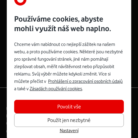
Používáme cookies, abyste
mohli využít náš web naplno.
Chceme vám nabídnout co nejlepší zážitek na našem
Spojte se s Vodafonem
webu, a proto používáme cookies. Některé jsou nezbytné
pro správné fungování stránek, jiné nám pomáhají
Zyxel VMG8623-T50B
:
zlepšovat obsah, měřit návštěvnost nebo přizpůsobit
Rozměry modemu jsou 16 x 22 x 7,5 cm (včetně stojánku)
reklamu. Svůj výběr můžete kdykoli změnit. Více si
a nabízí 4 gigabitové LAN porty a bezdrátové připojení Wi-
můžete přečíst v
Prohlášení o zpracování osobních údajů
Fi ve verzích 802.11 b/g/n/ac pro frekvenci 2,4 GHz a
a také v
Zásadách používání cookies
.
802.11 a/b/g/n/ac pro frekvenci 5 GHz s rychlostí až 866
|
English
Mapa webu
Mb/s.
Povolit vše
Právní­ podmí­nky
Ochrana soukromí­
Více o Zyxel VMG8623-T50B
Digitální odpovědnost
Cookies
Dokumenty
Použít jen nezbytné
Ceník
Nastavení
Copyright © 2026 Vodafone Czech Republic a.s.