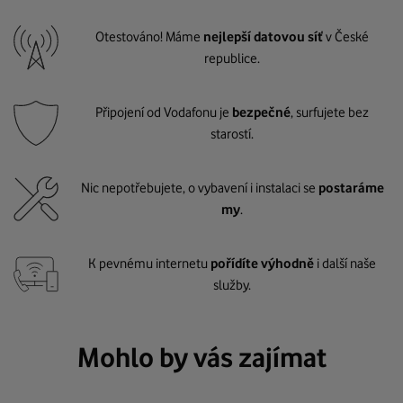
Otestováno! Máme
nejlepší datovou síť
v České
republice.
Připojení od Vodafonu je
bezpečné
, surfujete bez
starostí.
Nic nepotřebujete, o vybavení i instalaci se
postaráme
my
.
K pevnému internetu
pořídíte výhodně
i další naše
služby.
Mohlo by vás zajímat