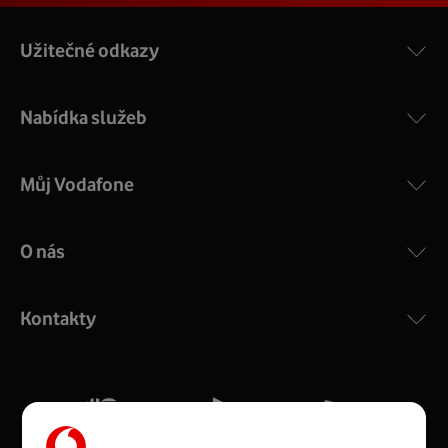
Užitečné odkazy
Nabídka služeb
Můj Vodafone
O nás
COMPAL CH7465VF
:
Výkonný bezdrátový modem s Wi-Fi standardem 802.11
ac a pokrytím ve dvou pásmech 2,4 i 5 GHz, který zajistí
Kontakty
silný signál pro celou domácnost. Kompaktní rozměry 21
x 16 x 4 cm, 4 Gigabitové LAN porty a rychlost až 500
Mb/s.
Více o COMPAL CH7465VF