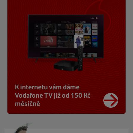
K internetu vám dáme
Vodafone TV již od 150 Kč
měsíčně