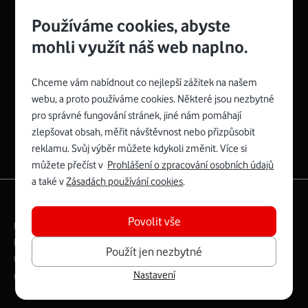
Používáme cookies, abyste
mohli využít náš web naplno.
Chceme vám nabídnout co nejlepší zážitek na našem
Spojte se s Vodafonem
webu, a proto používáme cookies. Některé jsou nezbytné
pro správné fungování stránek, jiné nám pomáhají
Zyxel VMG8623-T50B
:
zlepšovat obsah, měřit návštěvnost nebo přizpůsobit
Rozměry modemu jsou 16 x 22 x 7,5 cm (včetně stojánku)
reklamu. Svůj výběr můžete kdykoli změnit. Více si
a nabízí 4 gigabitové LAN porty a bezdrátové připojení Wi-
můžete přečíst v
Prohlášení o zpracování osobních údajů
Fi ve verzích 802.11 b/g/n/ac pro frekvenci 2,4 GHz a
a také v
Zásadách používání cookies
.
802.11 a/b/g/n/ac pro frekvenci 5 GHz s rychlostí až 866
|
English
Mapa webu
Mb/s.
Povolit vše
Právní­ podmí­nky
Ochrana soukromí­
Více o Zyxel VMG8623-T50B
Digitální odpovědnost
Cookies
Dokumenty
Použít jen nezbytné
Ceník
Nastavení
Copyright © 2026 Vodafone Czech Republic a.s.