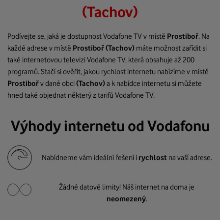
(Tachov)
Podívejte se, jaká je dostupnost Vodafone TV v místě
Prostiboř
. Na
každé adrese v místě
Prostiboř
(Tachov)
máte možnost zařídit si
také internetovou televizi Vodafone TV, která obsahuje až 200
programů. Stačí si ověřit, jakou rychlost internetu nabízíme v místě
Prostiboř
v dané obci
(Tachov)
a k nabídce internetu si můžete
hned také objednat některý z tarifů Vodafone TV.
Výhody internetu od Vodafonu
Nabídneme vám ideální řešení i
rychlost
na vaší adrese.
Žádné datové limity! Náš internet na doma je
neomezený
.