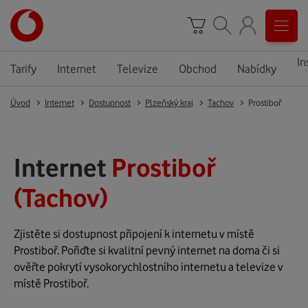
In
Tarify
Internet
Televize
Obchod
Nabídky
Úvod
Internet
Dostupnost
Plzeňský kraj
Tachov
Prostiboř
Internet
Prostiboř
(Tachov)
Zjistěte si dostupnost připojení k internetu v místě
Prostiboř. Pořiďte si kvalitní pevný internet na doma či si
ověřte pokrytí vysokorychlostního internetu a televize v
místě Prostiboř.