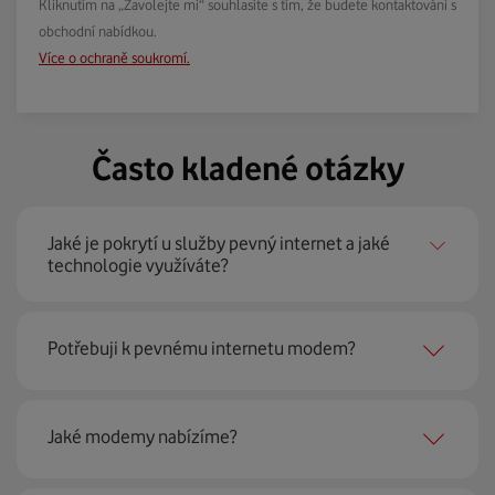
Kliknutím na „Zavolejte mi“ souhlasíte s tím, že budete kontaktováni s
obchodní nabídkou.
Více o ochraně soukromí.
Často kladené otázky
Jaké je pokrytí u služby pevný internet a jaké
technologie využíváte?
Pevný internet můžeme nabídnout
99 % českých
Potřebuji k pevnému internetu modem?
domácností
prostřednictvím několika technologií jako
jsou 4G LTE, xDSL nebo optické sítě. Díky tomu umíme
najít nejoptimálnější řešení na vaší adrese.
Ano, potřebujete. Rádi vám ho poskytneme na splátky. U
Jaké modemy nabízíme?
modemu od Vodafonu navíc garantujeme plnou
technickou podporu.