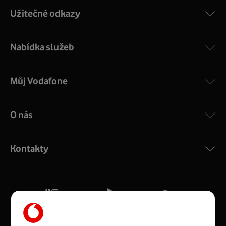
Užitečné odkazy
Nabídka služeb
Můj Vodafone
O nás
COMPAL CH7465VF
:
Výkonný bezdrátový modem s Wi-Fi standardem 802.11
ac a pokrytím ve dvou pásmech 2,4 i 5 GHz, který zajistí
Kontakty
silný signál pro celou domácnost. Kompaktní rozměry 21
x 16 x 4 cm, 4 Gigabitové LAN porty a rychlost až 500
Mb/s.
Více o COMPAL CH7465VF