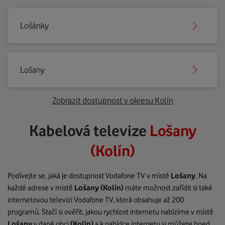
Lošánky
Lošany
Zobrazit dostupnost v okresu Kolín
Kabelová televize
Lošany
(Kolín)
Podívejte se, jaká je dostupnost Vodafone TV v místě
Lošany
. Na
každé adrese v místě
Lošany
(Kolín)
máte možnost zařídit si také
internetovou televizi Vodafone TV, která obsahuje až 200
programů. Stačí si ověřit, jakou rychlost internetu nabízíme v místě
Lošany
v dané obci
(Kolín)
a k nabídce internetu si můžete hned