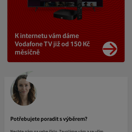
K internetu vám dáme
Vodafone TV již od 150 Kč
měsíčně
Potřebujete poradit s výběrem?
Nechte nám na sebe číslo. Zavoláme vám a se vším