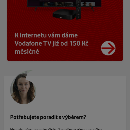
K internetu vám dáme
Vodafone TV již od 150 Kč
měsíčně
Potřebujete poradit s výběrem?
Nechte nám na sebe číslo. Zavoláme vám a se vším