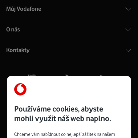
Můj Vodafone
O nás
COMPAL CH7465VF
:
Výkonný bezdrátový modem s Wi-Fi standardem 802.11
ac a pokrytím ve dvou pásmech 2,4 i 5 GHz, který zajistí
Kontakty
silný signál pro celou domácnost. Kompaktní rozměry 21
x 16 x 4 cm, 4 Gigabitové LAN porty a rychlost až 500
Mb/s.
Více o COMPAL CH7465VF
Používáme cookies, abyste
mohli využít náš web naplno.
Chceme vám nabídnout co nejlepší zážitek na našem