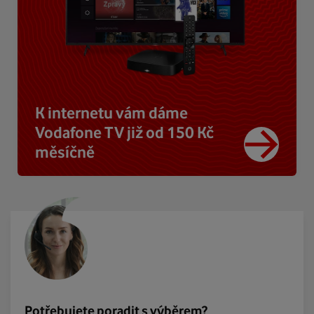
K internetu vám dáme
Vodafone TV již od 150 Kč
měsíčně
Potřebujete poradit s výběrem?