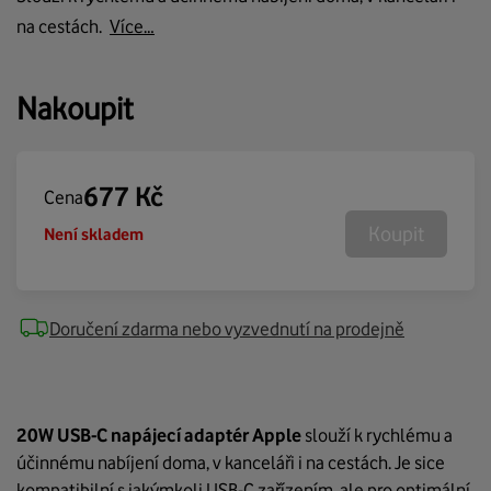
na cestách.
Více…
Nakoupit
677
Kč
Cena
Koupit
Není skladem
Doručení zdarma nebo vyzvednutí na prodejně
20W USB-C napájecí adaptér Apple
slouží k rychlému a
účinnému nabíjení doma, v kanceláři i na cestách. Je sice
kompatibilní s jakýmkoli USB-C zařízením, ale pro optimální