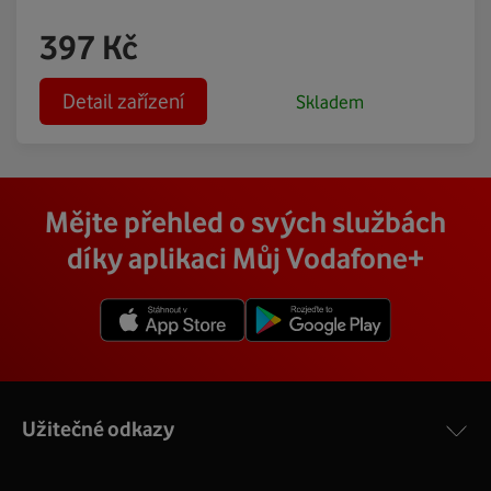
397
Kč
Detail zařízení
Skladem
Mějte přehled o svých službách
díky aplikaci Můj Vodafone+
Užitečné odkazy