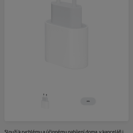
Slouží k rychlému a účinnému nabíjení doma, v kanceláři i