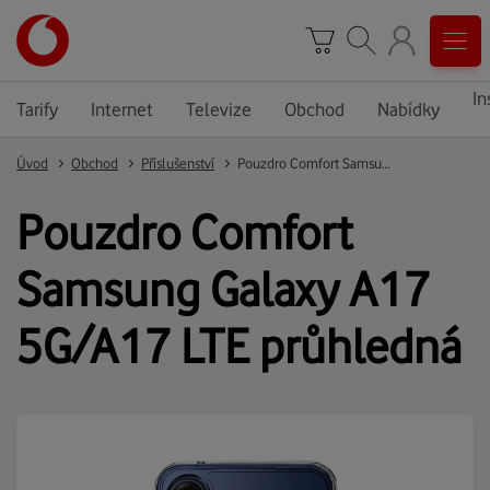
In
Tarify
Internet
Televize
Obchod
Nabídky
Úvod
Obchod
Příslušenství
Pouzdro Comfort Samsung Galaxy A17 5G/A17 LTE průhledná
Pouzdro Comfort
Samsung Galaxy A17
5G/A17 LTE průhledná