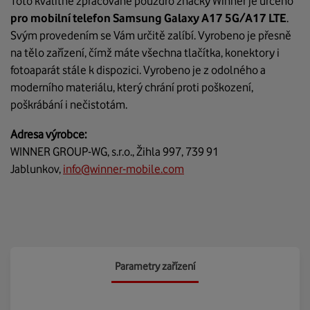
Toto kvalitně zpracované pouzdro značky Winner je určeno
pro mobilní telefon Samsung Galaxy A17 5G/A17 LTE
.
Svým provedením se Vám určitě zalíbí. Vyrobeno je přesně
na tělo zařízení, čímž máte všechna tlačítka, konektory i
fotoaparát stále k dispozici. Vyrobeno je z odolného a
moderního materiálu, který chrání proti poškození,
poškrábání i nečistotám.
Adresa výrobce:
WINNER GROUP-WG, s.r.o., Žihla 997, 739 91
Jablunkov,
info@winner-mobile.com
Parametry zařízení