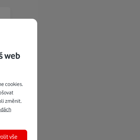
š web
e cookies.
pšovat
li změnit.
adách
olit vše