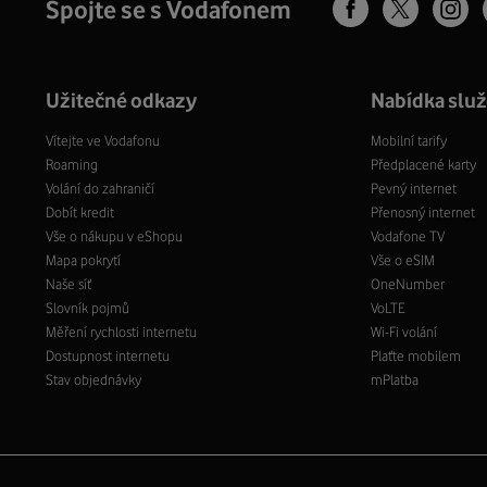
Spojte se s Vodafonem
Užitečné odkazy
Nabídka slu
Vítejte ve Vodafonu
Mobilní tarify
Roaming
Předplacené karty
Volání do zahraničí
Pevný internet
Dobít kredit
Přenosný internet
Vše o nákupu v eShopu
Vodafone TV
Mapa pokrytí
Vše o eSIM
Naše síť
OneNumber
Slovník pojmů
VoLTE
Měření rychlosti internetu
Wi-Fi volání
Dostupnost internetu
Plaťte mobilem
Stav objednávky
mPlatba