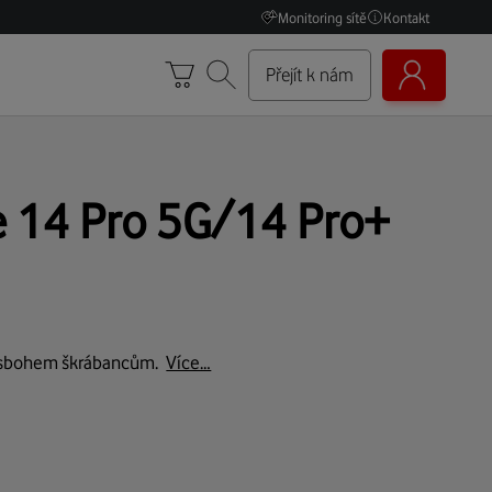
Monitoring sítě
Kontakt
Přejít k nám
e 14 Pro 5G/14 Pro+
e sbohem škrábancům.
Více…