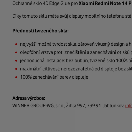
Ochranné sklo 4D Edge Glue pro
Xiaomi Redmi Note 14 P
Díky tomuto sklu máte svůj display mobilního telefonu stál
Přednosti tvrzeného skla:
nejvyšší možná tvrdost skla, zároveň vkusný design a h
oleofóbní vrstva proti znečištění a zanechávání otisků 
jednoduchá instalace: bez bublin, tvrzené sklo 100% při
maximální citlivost: nerozeznatelná od displeje bez sk
100% zanechávání barev displeje
Adresa výrobce:
WINNER GROUP-WG, s.r.o., Žihla 997, 739 91 Jablunkov,
in