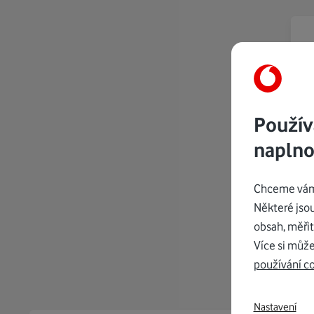
Použív
naplno
Chceme vám 
Některé jso
obsah, měřit
Více si může
používání c
Nastavení