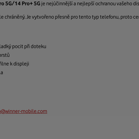
ro 5G/14 Pro+ 5G
je nejúčinnější a nejlepší ochranou vašeho d
e chráněný. Je vytvořeno přesně pro tento typ telefonu, proto ce
ladký pocit při doteku
prstů
lne k displeji
la
fo@winner-mobile.com