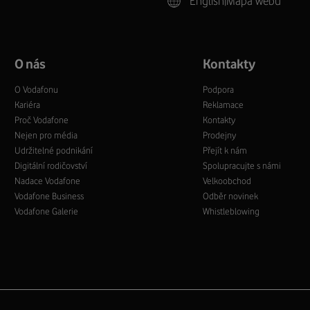
English
|
Mapa webu
O nás
Kontakty
O Vodafonu
Podpora
Kariéra
Reklamace
Proč Vodafone
Kontakty
Nejen pro média
Prodejny
Udržitelné podnikání
Přejít k nám
Digitální rodičovství
Spolupracujte s námi
Nadace Vodafone
Velkoobchod
Vodafone Business
Odběr novinek
Vodafone Galerie
Whistleblowing