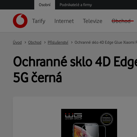
Osobní
Podnikatelé a firmy
Tarify
Internet
Televize
Obchod
Úvod
Obchod
Příslušenství
Ochranné sklo 4D Edge Glue Xiaomi 
Ochranné sklo 4D Edg
5G černá