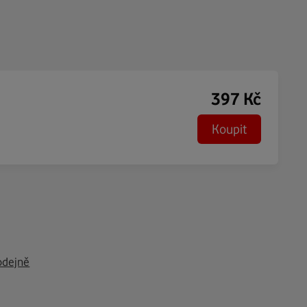
397
Kč
Koupit
odejně