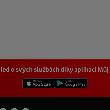
led o svých službách díky aplikaci Mů