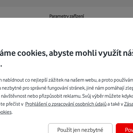
Parametry zařízení
Barva
black
áme cookies, abyste mohli využít ná
.
nabídnout co nejlepší zážitek na našem webu, a proto používám
u nezbytné pro správné fungování stránek, jiné nám pomáhají zle
 návštěvnost nebo přizpůsobit reklamu. Svůj výběr můžete kdyko
te přečíst v
Prohlášení o zpracování osobních údajů
a také v
Zás
Podobná zařízení
ookies
.
Použít jen nezbytné
Pov