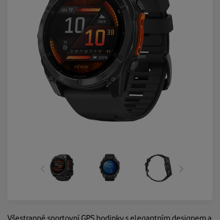
Všestranné sportovní GPS hodinky s elegantním designem a