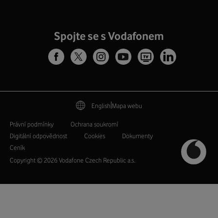
Spojte se s Vodafonem
|
English
Mapa webu
Právní­ podmí­nky
Ochrana soukromí­
Digitální odpovědnost
Cookies
Dokumenty
Ceník
Copyright © 2026 Vodafone Czech Republic a.s.