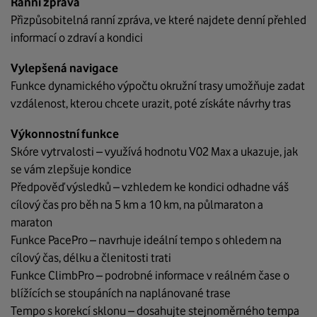
Ranní zpráva
Přizpůsobitelná ranní zpráva, ve které najdete denní přehled
informací o zdraví a kondici
Vylepšená navigace
Funkce dynamického výpočtu okružní trasy umožňuje zadat
vzdálenost, kterou chcete urazit, poté získáte návrhy tras
Výkonnostní funkce
Skóre vytrvalosti – využívá hodnotu V02 Max a ukazuje, jak
se vám zlepšuje kondice
Předpověď výsledků – vzhledem ke kondici odhadne váš
cílový čas pro běh na 5 km a 10 km, na půlmaraton a
maraton
Funkce PacePro – navrhuje ideální tempo s ohledem na
cílový čas, délku a členitosti trati
Funkce ClimbPro – podrobné informace v reálném čase o
blížících se stoupáních na naplánované trase
Tempo s korekcí sklonu – dosahujte stejnoměrného tempa