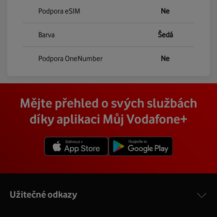
Podpora eSIM
Ne
Barva
Šedá
Podpora OneNumber
Ne
Mějte přehled o svých službách
díky aplikaci Můj Vodafone+
Užitečné odkazy