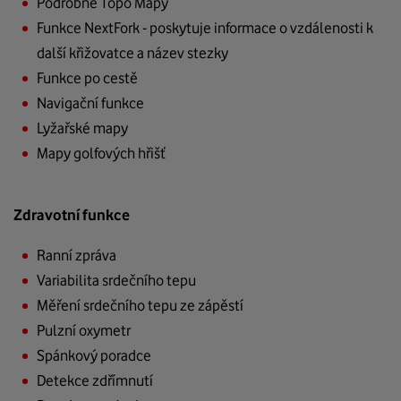
Podrobné Topo Mapy
Funkce NextFork - poskytuje informace o vzdálenosti k
další křižovatce a název stezky
Funkce po cestě
Navigační funkce
Lyžařské mapy
Mapy golfových hřišť
Zdravotní funkce
Ranní zpráva
Variabilita srdečního tepu
Měření srdečního tepu ze zápěstí
Pulzní oxymetr
Spánkový poradce
Detekce zdřímnutí