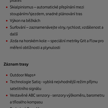
pilates
Skialpinismus – automatické přepínání mezi
stoupáním/sjezdem, snadné plánování tras
Výkon na běžkách
Surfování – zaznamenávejte vlny, rychlost, vzdálenost a
další
Jízda na horském kole – speciální metriky Grit a Flow pro
měření obtížnosti a plynulosti
Záznam trasy
Outdoor Maps+
Technologie Satiq - vybírá nejvhodnější režim příjmu
satelitního signálu
Vestavěné ABC senzory - senzory výškoměru, barometru
a tříosého kompasu