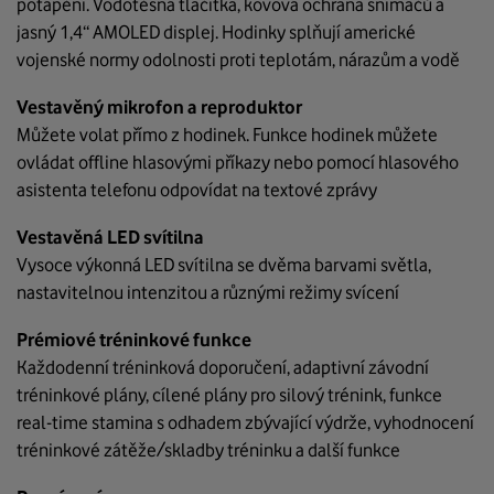
potápění. Vodotěsná tlačítka, kovová ochrana snímačů a
jasný 1,4“ AMOLED displej. Hodinky splňují americké
vojenské normy odolnosti proti teplotám, nárazům a vodě
Vestavěný mikrofon a reproduktor
Můžete volat přímo z hodinek. Funkce hodinek můžete
ovládat offline hlasovými příkazy nebo pomocí hlasového
asistenta telefonu odpovídat na textové zprávy
Vestavěná LED svítilna
Vysoce výkonná LED svítilna se dvěma barvami světla,
nastavitelnou intenzitou a různými režimy svícení
Prémiové tréninkové funkce
Každodenní tréninková doporučení, adaptivní závodní
tréninkové plány, cílené plány pro silový trénink, funkce
real-time stamina s odhadem zbývající výdrže, vyhodnocení
tréninkové zátěže/skladby tréninku a další funkce