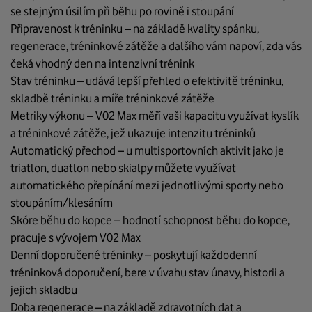
se stejným úsilím při běhu po rovině i stoupání
Připravenost k tréninku – na základě kvality spánku,
regenerace, tréninkové zátěže a dalšího vám napoví, zda vás
čeká vhodný den na intenzivní trénink
Stav tréninku – udává lepší přehled o efektivitě tréninku,
skladbě tréninku a míře tréninkové zátěže
Metriky výkonu – V02 Max měří vaši kapacitu využívat kyslík
a tréninkové zátěže, jež ukazuje intenzitu tréninků
Automatický přechod – u multisportovních aktivit jako je
triatlon, duatlon nebo skialpy můžete využívat
automatického přepínání mezi jednotlivými sporty nebo
stoupáním/klesáním
Skóre běhu do kopce – hodnotí schopnost běhu do kopce,
pracuje s vývojem V02 Max
Denní doporučené tréninky – poskytují každodenní
tréninková doporučení, bere v úvahu stav únavy, historii a
jejich skladbu
Doba regenerace – na základě zdravotních dat a