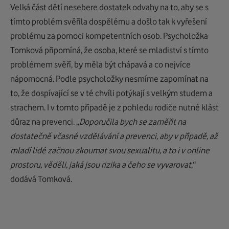
Velká část dětí nesebere dostatek odvahy na to, aby se s
tímto problém svěřila dospělému a došlo tak k vyřešení
problému za pomoci kompetentních osob. Psycholožka
Tomková připomíná, že osoba, které se mladiství s tímto
problémem svěří, by měla být chápavá a co nejvíce
nápomocná. Podle psycholožky nesmíme zapomínat na
to, že dospívající se v té chvíli potýkají s velkým studem a
strachem. I v tomto případě je z pohledu rodiče nutné klást
důraz na prevenci. „
Doporučila bych se zaměřit na
dostatečně včasné vzdělávání a prevenci, aby v případě, až
mladí lidé začnou zkoumat svou sexualitu, a to i v online
prostoru, věděli, jaká jsou rizika a čeho se vyvarovat
,“
dodává Tomková.