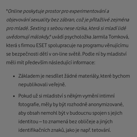
"
Online poskytuje prostor pro experimentování a
objevování sexuality bez zábran, což je přitažlivé zejména
pro mladé. Sexting s sebou nese rizika, která si mladí lidé
uvědomují málokdy
," uvádí psycholožka Jarmila Tomková,
která s firmou ESET spolupracuje na programu věnujícímu
se bezpečnosti dětí v on-line světě. Podle ní by mladiství
měli mít především následující informace:
Základem je nesdílet žádné materiály, které bychom
nepublikovali veřejně.
Pokud už si mladiství s někým vymění intimní
fotografie, měly by být rozhodně anonymizované,
aby obsah nemohl být v budoucnu spojen s jejich
identitou – to znamená bez obličeje a jiných
identifikačních znaků, jako je např. tetování.