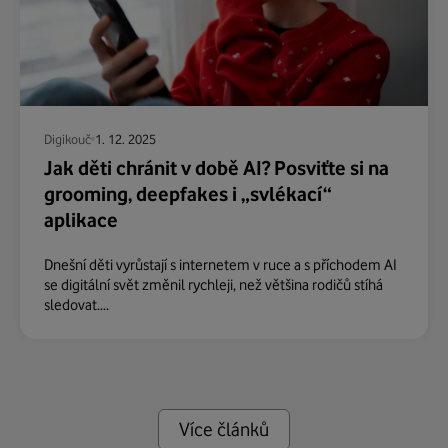
Digikouč
1. 12. 2025
Jak děti chránit v době AI? Posviťte si na
grooming, deepfakes i „svlékací“
aplikace
Dnešní děti vyrůstají s internetem v ruce a s příchodem AI
se digitální svět změnil rychleji, než většina rodičů stíhá
sledovat....
Více článků