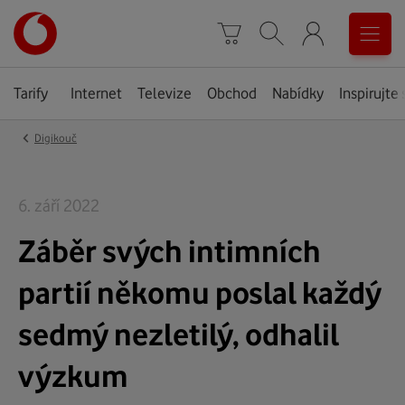
Úvodní
0
stránka
Košík
Vyhledávání
Menu
Tarify
Internet
Televize
Obchod
Nabídky
Inspirujte 
‹
Digikouč
6. září 2022
Záběr svých intimních
partií někomu poslal každý
sedmý nezletilý, odhalil
výzkum