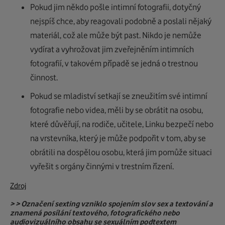
Pokud jim někdo pošle intimní fotografii, dotyčný
nejspíš chce, aby reagovali podobně a poslali nějaký
materiál, což ale může být past. Nikdo je nemůže
vydírat a vyhrožovat jim zveřejněním intimních
fotografií, v takovém případě se jedná o trestnou
činnost.
Pokud se mladiství setkají se zneužitím své intimní
fotografie nebo videa, měli by se obrátit na osobu,
které důvěřují, na rodiče, učitele, Linku bezpečí nebo
na vrstevníka, který je může podpořit v tom, aby se
obrátili na dospělou osobu, která jim pomůže situaci
vyřešit s orgány činnými v trestním řízení.
Zdroj
> > Označení sexting vzniklo spojením slov sex a textování a
znamená posílání textového, fotografického nebo
audiovizuálního obsahu se sexuálním podtextem