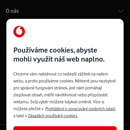
O nás
Kontakty
Používáme cookies, abyste
mohli využít náš web naplno.
Management
Recruitment
Top
Platinové
and
Academy
odpovědná
ocenění
engineering
Awards
firma
udržitelnosti
Chceme vám nabídnout co nejlepší zážitek na našem
consultancy
logo
roku
EcoVadis
2024
2025
Best
Vodafone
webu, a proto používáme cookies. Některé jsou nezbytné
Buy
má
Award
První
pro správné fungování stránek, jiné nám pomáhají
zelenou
Spojte se s Vodafonem
síť
zlepšovat obsah, měřit návštěvnost nebo přizpůsobit
reklamu. Svůj výběr můžete kdykoli změnit. Více si
Youtube
Facebook
Vodafone
Instagram
X
LinkedIn
profil
můžete přečíst v
Prohlášení o zpracování osobních údajů
profil
TV
profil
profil
profil
Facebook
a také v
Zásadách používání cookies
.
profil