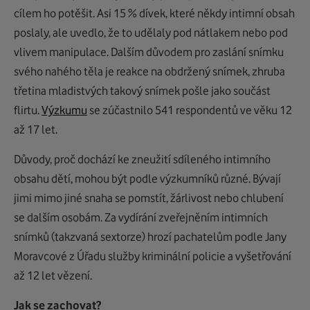
cílem ho potěšit. Asi 15 % dívek, které někdy intimní obsah
poslaly, ale uvedlo, že to udělaly pod nátlakem nebo pod
vlivem manipulace. Dalším důvodem pro zaslání snímku
svého nahého těla je reakce na obdržený snímek, zhruba
třetina mladistvých takový snímek pošle jako součást
flirtu.
Výzkumu
se zúčastnilo 541 respondentů ve věku 12
až 17 let.
Důvody, proč dochází ke zneužití sdíleného intimního
obsahu dětí, mohou být podle výzkumníků různé. Bývají
jimi mimo jiné snaha se pomstít, žárlivost nebo chlubení
se dalším osobám. Za vydírání zveřejněním intimních
snímků (takzvaná sextorze) hrozí pachatelům podle Jany
Moravcové z Úřadu služby kriminální policie a vyšetřování
až 12 let vězení.
Jak se zachovat?