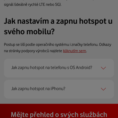
signál (ideálně rychlé LTE nebo 5G).
Jak nastavím a zapnu hotspot u
svého mobilu?
Postup se liší podle operačního systému i značky telefonu. Odkazy
na stránky podpory výrobců najdete
kliknutím sem
.
Jak zapnu hotspot na telefonu s OS Android?
Uvedený postup se u vašeho modelu může mírně lišit s
Jak zapnu hotspot na iPhonu?
ohledem na verzi systému. Následující screenshoty jsou z
telefonu značky Samsung s OS Android 13.
Přejděte do Nastavení - Osobní hotspot
Přejděte do Nastavení - Připojení
Mějte přehled o svých službách