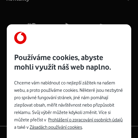
Zapněte volbu Povolit připojení ostatním a
Vyberte Mobilní hotspot a Sdílení připojení
případně upravte heslo pro připojení k
hotspotu. V případě potíží zapněte funkci
Používáme cookies, abyste
Maximalizovat kompatibilitu.
mohli využít náš web naplno.
Chceme vám nabídnout co nejlepší zážitek na našem
Spojte se s Vodafonem
webu, a proto používáme cookies. Některé jsou nezbytné
pro správné fungování stránek, jiné nám pomáhají
zlepšovat obsah, měřit návštěvnost nebo přizpůsobit
reklamu. Svůj výběr můžete kdykoli změnit. Více si
můžete přečíst v
Prohlášení o zpracování osobních údajů
a také v
Zásadách používání cookies
.
|
English
Mapa webu