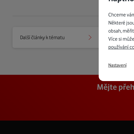
Chceme vám 
Některé jso
obsah, měřit
Další články k tématu
Vybrat j
Více si může
používání c
Nastavení
Mějte přeh