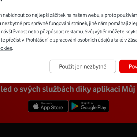
nabídnout co nejlepší zážitek na našem webu, a proto používám
u nezbytné pro správné fungování stránek, jiné nám pomáhají zle
 návštěvnost nebo přizpůsobit reklamu. Svůj výběr můžete kdyko
iné téma
te přečíst v
Prohlášení o zpracování osobních údajů
a také v
Zás
ookies
.
Použít jen nezbytné
Pov
led o svých službách díky aplikaci Mů