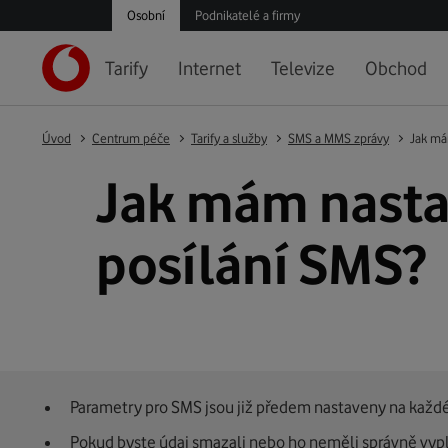
Osobní
Podnikatelé a firmy
Tarify
Internet
Televize
Obchod
Úvod
Centrum péče
Tarify a služby
SMS a MMS zprávy
Jak mám
Jak mám nastav
posílání SMS?
Parametry pro SMS jsou již předem nastaveny na každé
Pokud byste údaj smazali nebo ho neměli správně vypl