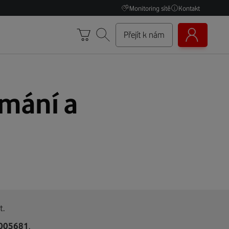
Monitoring sítě
Kontakt
Přejít k nám
ímání a
t.
005681
.