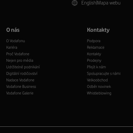
English
|
Mapa webu
O nás
Kontakty
O Vodafonu
Podpora
Kariéra
Reklamace
Proč Vodafone
Kontakty
Nejen pro média
Prodejny
Udržitelné podnikání
Přejít k nám
Digitální rodičovství
Spolupracujte s námi
Nadace Vodafone
Velkoobchod
Vodafone Business
Odběr novinek
Vodafone Galerie
Whistleblowing