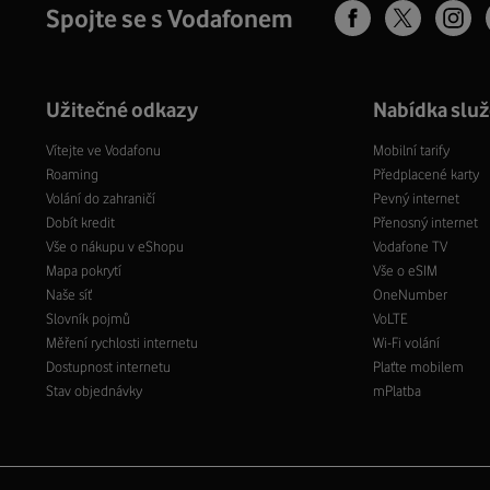
Spojte se s Vodafonem
Užitečné odkazy
Nabídka slu
Vítejte ve Vodafonu
Mobilní tarify
Roaming
Předplacené karty
Volání do zahraničí
Pevný internet
Přejděte do Rozšířená nastavení
Dobít kredit
Přenosný internet
Vše o nákupu v eShopu
Vodafone TV
Mapa pokrytí
Vše o eSIM
Naše síť
OneNumber
Slovník pojmů
VoLTE
Přejděte do Další nastavení
Měření rychlosti internetu
Wi-Fi volání
Dostupnost internetu
Plaťte mobilem
Stav objednávky
mPlatba