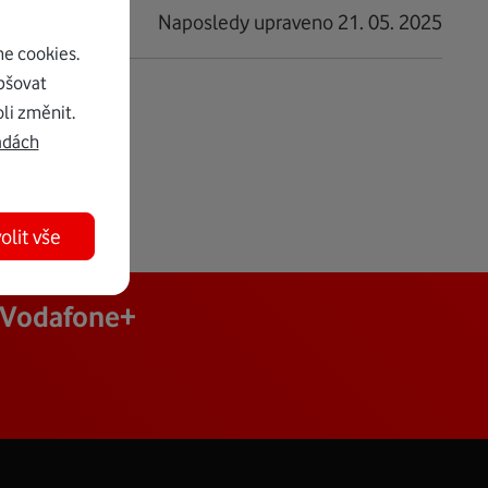
Naposledy upraveno 21. 05. 2025
e cookies.
pšovat
li změnit.
adách
olit vše
j Vodafone+