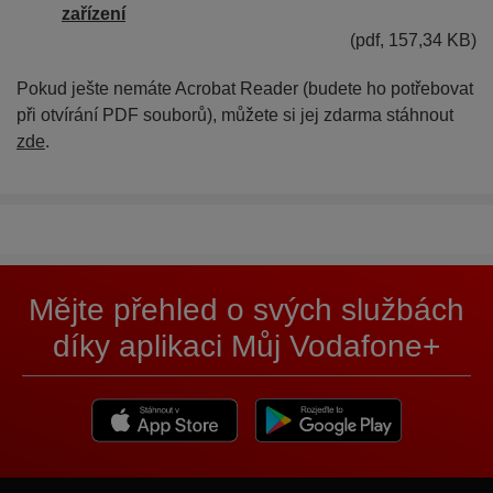
zařízení
(pdf, 157,34 KB)
Pokud ješte nemáte Acrobat Reader (budete ho potřebovat
při otvírání PDF souborů), můžete si jej zdarma stáhnout
zde
.
Mějte přehled o svých službách
díky aplikaci Můj Vodafone+
Stáhnout z App Store
Stáhnout z Goole Play