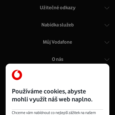
Užitečné odkazy
Nabídka služeb
Můj Vodafone
O nás
Kontakty
Používáme cookies, abyste
mohli využít náš web naplno.
Management
Recruitment
Top
Platinové
and
Academy
odpovědná
ocenění
engineering
Awards
firma
udržitelnosti
Chceme vám nabídnout co nejlepší zážitek na našem
consultancy
logo
roku
EcoVadis