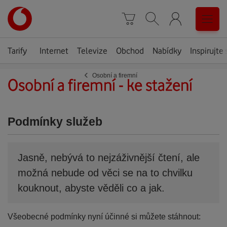
Úvodní
0
stránka
Košík
Vyhledávání
Menu
Tarify
Internet
Televize
Obchod
Nabídky
Inspirujte 
‹
Podmenu
Osobní a firemní
Osobní a firemní - ke stažení
stránky
Podmínky služeb
Jasně, nebývá to nejzáživnější čtení, ale
možná nebude od věci se na to chvilku
kouknout, abyste věděli co a jak.
Všeobecné podmínky nyní účinné si můžete stáhnout: