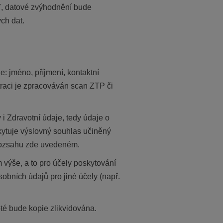
17, datové zvýhodnění bude
ch dat.
: jméno, příjmení, kontaktní
straci je zpracováván scan ZTP či
i Zdravotní údaje, tedy údaje o
kytuje výslovný souhlas učiněný
 rozsahu zde uvedeném.
výše, a to pro účely poskytování
bních údajů pro jiné účely (např.
é bude kopie zlikvidována.