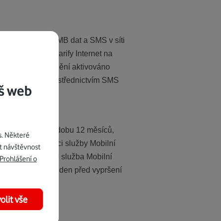
 neomezeně, 500 MB dat a SMS v síti
 bez kabelu/+ a tarify Internet na
um, bude zvýhodnění aktivováno
án o aktivaci prostřednictvím SMS
š web
m 100 % slevy po dobu 12 měsíců,
s. Některé
formován. Aktivaci služby Mobilní
t návštěvnost
o 12 měsících je služba Mobilní
Prohlášení o
obdrží 7 dnů a 1 den před vypršení
olit vše
).