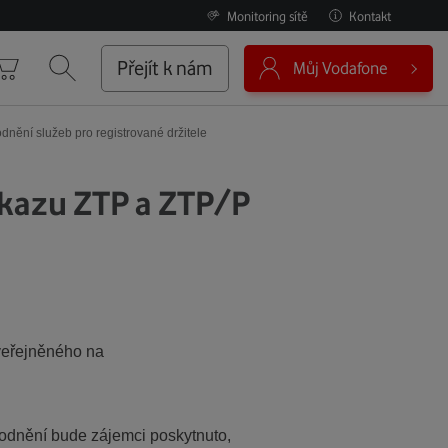
Monitoring sítě
Kontakt
0
Přejít k nám
Můj Vodafone
Košík
Vyhledávání
dnění služeb pro registrované držitele
ůkazu ZTP a ZTP/P
uveřejněného na
hodnění bude zájemci poskytnuto,