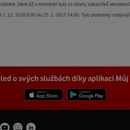
abídek, které již v mezidobí byly ze strany zákazníků akceptov
 1. 12. 2016 0:00 do 15. 1. 2017 24.00. Tyto podmínky nabývají
led o svých službách díky aplikaci Mů
Stáhnout z App Store
Stáhnout z Goole Play
Youtube
Vodafone
tagram
LinkedIn