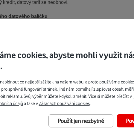
redit, datový tarif se neobnoví.
ého datového balíčku
 datovým tarifem či balíčkům ke kartě 150 MB dat a SMS v síti
et do všech sítí, vyjma tarifu Mobilní připojení Turbo, Připojení
ho, Vodafone M2M Data a Připojení pro služby Standard/Premi
ého balíčku – 10 GB na 12 měsíců zdarma“. Zákazník je informov
áme cookies, abyste mohli využít ná
ový balíček deaktivován.
.
 na tarif Mobilní připojení 10 GB
ček viz bod b). Zákazník datové zvýhodnění získává poskytnutí
bídnout co nejlepší zážitek na našem webu, a proto používáme cookie
bilní připojení 10 GB. O aktivaci slevy bude zákazník předem in
 pro správné fungování stránek, jiné nám pomáhají zlepšovat obsah, měři
rovést v aplikaci Můj Vodafone nebo ve webové samoobsluze. P
bit reklamu. Svůj výběr můžete kdykoli změnit. Více si můžete přečíst v
ndardních podmínek a dle platného aktuálního ceníku. Zákazník 
obních údajů
a také v
Zásadách používání cookies
.
Použít jen nezbytné
Pov
 prostřednictvím „Speciální edice předplacené karty“ viz bod a