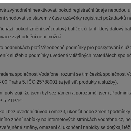
ové zvýhodnění neaktivovat, pokud registrační údaje nebudou ú
ní shodovat se stavem v čase uzávěrky registrací požadavků n
chází, pokud změní svůj datový balíček či tarif, který datový b
ivace zvýhodnění není možná.
to podmínkách platí Všeobecné podmínky pro poskytování služe
Ceník služeb a podmínky uvedené v tištěných materiálech spole
edena společnost Vodafone, rozumí se tím česká společnost V
00 Praha 5, IČO 25788001 (a její síť, produkty a služby).
ní potvrzuji, že jsem byl seznámen a porozuměl jsem „Podmín
TP a ZTP/P“.
koli bez uvedení důvodu omezit, ukončit nebo změnit podmínky n
ního znění nabídky na internetových stránkách vodafone.cz, ne
veřejněné změny, omezení či ukončení nabídky se dotýkají též 