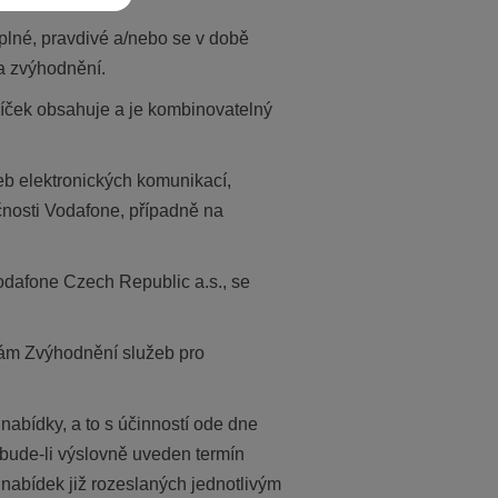
plné, pravdivé a/nebo se v době
a zvýhodnění.
alíček obsahuje a je kombinovatelný
b elektronických komunikací,
čnosti Vodafone, případně na
odafone Czech Republic a.s., se
kám Zvýhodnění služeb pro
abídky, a to s účinností ode dne
bude-li výslovně uveden termín
nabídek již rozeslaných jednotlivým