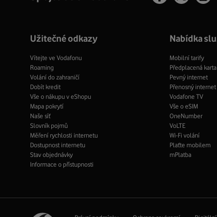
profil
pro
profil
Užitečné odkazy
Nabídka sl
Vítejte ve Vodafonu
Mobilní tarify
Roaming
Předplacená karta
Volání do zahraničí
Pevný internet
Dobít kredit
Přenosný internet
Vše o nákupu v eShopu
Vodafone TV
Mapa pokrytí
Vše o eSIM
Naše síť
OneNumber
Slovník pojmů
VoLTE
Měření rychlosti internetu
Wi-Fi volání
Dostupnost internetu
Plaťte mobilem
Stav objednávky
mPlatba
Informace o přístupnosti