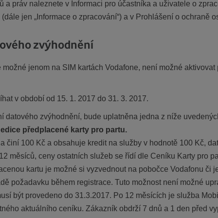
ů a práv naleznete v Informaci pro účastníka a uživatele o zprac
 (dále jen „Informace o zpracování“) a v Prohlášení o ochraně o
atového zvýhodnění
e možné jenom na SIM kartách Vodafone, není možné aktivovat 
hat v období od 15. 1. 2017 do 31. 3. 2017.
pání datového zvýhodnění, bude uplatněna jedna z níže uvedenýc
 edice předplacené karty pro partu.
sla činí 100 Kč a obsahuje kredit na služby v hodnotě 100 Kč, 
2 měsíců, ceny ostatních služeb se řídí dle Ceníku Karty pro p
placenou kartu je možné si vyzvednout na pobočce Vodafonu či je
adě požadavku během registrace. Tuto možnost není možné upr
é musí být provedeno do 31.3.2017. Po 12 měsících je služba Mob
tného aktuálního ceníku. Zákazník obdrží 7 dnů a 1 den před 