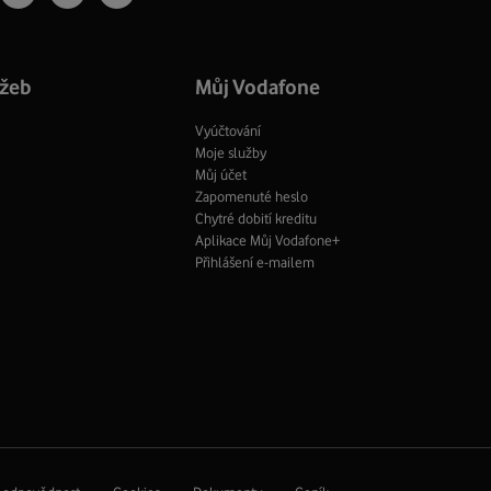
profil
TV
fil
profil
Facebook
profil
užeb
Můj Vodafone
Vyúčtování
Moje služby
Můj účet
Zapomenuté heslo
Chytré dobití kreditu
Aplikace Můj Vodafone+
Přihlášení e-mailem