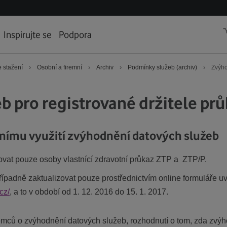
Inspirujte se
Podpora
›
›
›
›
 stažení
Osobní a firemní
Archiv
Podmínky služeb (archiv)
Zvýho
b pro registrované držitele pr
álnímu využití zvýhodnění datových služeb
vat pouze osoby vlastnící zdravotní průkaz ZTP a ZTP/P.
případně zaktualizovat pouze prostřednictvím online formuláře 
cz/
, a to v období od 1. 12. 2016 do 15. 1. 2017.
jemců o zvýhodnění datových služeb, rozhodnutí o tom, zda zvý