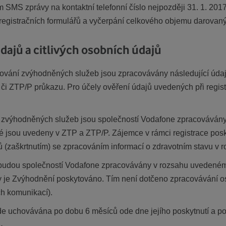
 SMS zprávy na kontaktní telefonní číslo nejpozději 31. 1. 20
registračních formulářů a vyčerpání celkového objemu darovaný
dajů a citlivých osobních údajů
tování zvýhodněných služeb jsou zpracovávány následující údaje
TP či ZTP/P průkazu. Pro účely ověření údajů uvedených při regi
tí zvýhodněných služeb jsou společností Vodafone zpracovávány 
ré jsou uvedeny v ZTP a ZTP/P. Zájemce v rámci registrace pos
ů (zaškrtnutím) se zpracováním informací o zdravotním stavu v
budou společností Vodafone zpracovávány v rozsahu uvedeném 
 je Zvýhodnění poskytováno. Tím není dotčeno zpracovávání oso
ch komunikací).
 uchovávána po dobu 6 měsíců ode dne jejího poskytnutí a pot