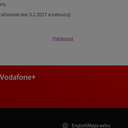
ány.
 účinnosti dne 3.1.2017 a nahrazují
Vytisknout
j Vodafone+
English
|
Mapa webu