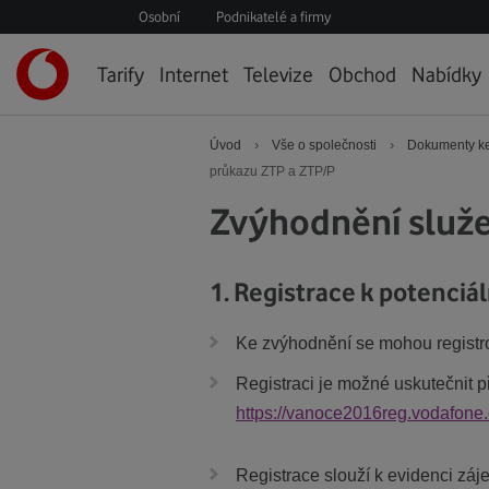
Osobní
Podnikatelé a firmy
Úvodní
Tarify
Internet
Televize
Obchod
Nabídky
stránka
›
›
Úvod
Vše o společnosti
Dokumenty ke
průkazu ZTP a ZTP/P
Zvýhodnění služe
1. Registrace k potenci
Ke zvýhodnění se mohou registro
Registraci je možné uskutečnit 
https://vanoce2016reg.vodafone.
Registrace slouží k evidenci zá