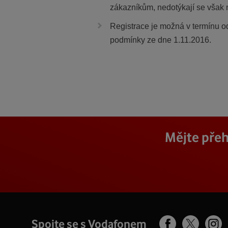
zákazníkům, nedotýkají se však n
Registrace je možná v termínu od
podmínky ze dne 1.11.2016.
Mějte přeh
Spojte se s Vodafonem
Facebook
Ins
X