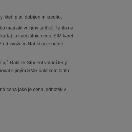
 kteří platí dobíjením kreditu.
mají aktivní jiný tarif vč. Tarifu na
karta), a speciálních edic SIM karet
Před využitím Nabídky je nutné
ují. Balíček Student volání tedy
ovat s jiným SMS balíčkem tarifu
ná cena jako je cena jednotek v
: