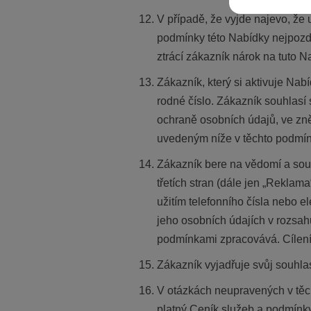
V případě, že vyjde najevo, že 
podmínky této Nabídky nejpozd
ztrácí zákazník nárok na tuto 
Zákazník, který si aktivuje Nab
rodné číslo. Zákazník souhlasí
ochraně osobních údajů, ve zně
uvedeným níže v těchto podmínk
Zákazník bere na vědomí a souh
třetích stran (dále jen „Rekla
užitím telefonního čísla nebo 
jeho osobních údajích v rozsahu
podmínkami zpracovává. Cílen
Zákazník vyjadřuje svůj souhla
V otázkách neupravených v těc
platný Ceník služeb a podmínk