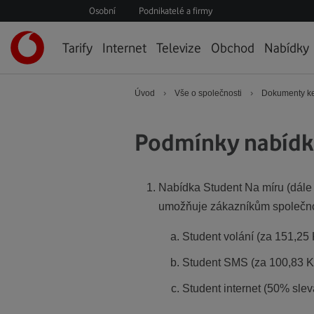
Osobní
Podnikatelé a firmy
Úvodní
Tarify
Internet
Televize
Obchod
Nabídky
stránka
›
›
Úvod
Vše o společnosti
Dokumenty ke
Podmínky nabídk
Nabídka Student Na míru (dále 
umožňuje zákazníkům společnost
Student volání (za 151,25 
Student SMS (za 100,83 K
Student internet (50% sleva