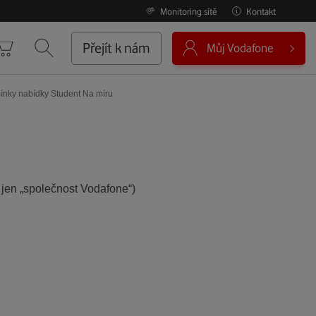
Monitoring sítě
Kontakt
0
Přejít k nám
Můj Vodafone
Košík
Vyhledávání
nky nabídky Student Na míru
 jen „společnost Vodafone“)