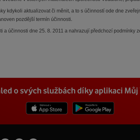
y kdykoli aktualizovat či měnit, a to s účinností ode dne zveře
noven pozdější termín účinnosti.
ti a účinnosti dne 25. 8. 2011 a nahrazují předchozí podmínky z
led o svých službách díky aplikaci Mů
Stáhnout z App Store
Stáhnout z Goole Play