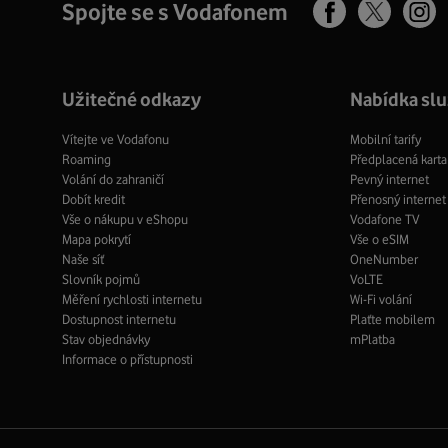
Spojte se s Vodafonem
Facebook
Ins
X
profil
pro
profil
Užitečné odkazy
Nabídka sl
Vítejte ve Vodafonu
Mobilní tarify
Roaming
Předplacená karta
Volání do zahraničí
Pevný internet
Dobít kredit
Přenosný internet
Vše o nákupu v eShopu
Vodafone TV
Mapa pokrytí
Vše o eSIM
Naše síť
OneNumber
Slovník pojmů
VoLTE
Měření rychlosti internetu
Wi-Fi volání
Dostupnost internetu
Plaťte mobilem
Stav objednávky
mPlatba
Informace o přístupnosti