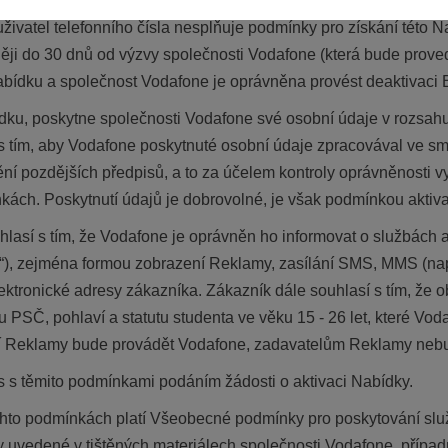
uživatel telefonního čísla nesplňuje podmínky pro získání této 
ěji do 30 dnů od výzvy společnosti Vodafone (která bude prove
Nabídku a společnost Vodafone je oprávněna provést deaktivaci 
ídku, poskytne společnosti Vodafone své osobní údaje v rozsahu 
 s tím, aby Vodafone poskytnuté osobní údaje zpracovával ve sm
ní pozdějších předpisů, a to za účelem kontroly oprávněnosti 
ách. Poskytnutí údajů je dobrovolné, je však podmínkou aktiv
lasí s tím, že Vodafone je oprávněn ho informovat o službách 
ma“), zejména formou zobrazení Reklamy, zasílání SMS, MMS (na
elektronické adresy zákazníka. Zákazník dále souhlasí s tím, ž
 PSČ, pohlaví a statutu studenta ve věku 15 - 26 let, které Vod
í Reklamy bude provádět Vodafone, zadavatelům Reklamy nebu
s s těmito podmínkami podáním žádosti o aktivaci Nabídky.
hto podmínkách platí Všeobecné podmínky pro poskytování služ
y uvedené v tištěných materiálech společnosti Vodafone, přípa