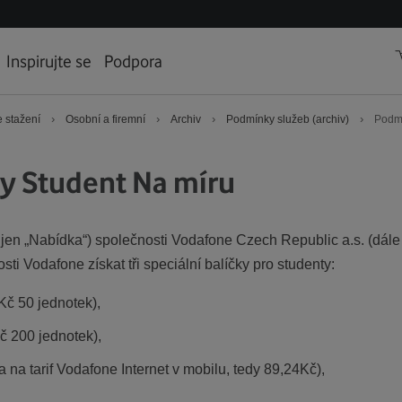
Inspirujte se
Podpora
›
›
›
›
 stažení
Osobní a firemní
Archiv
Podmínky služeb (archiv)
Podmí
y Student Na míru
jen „Nabídka“) společnosti Vodafone Czech Republic a.s. (dále
i Vodafone získat tři speciální balíčky pro studenty:
Kč 50 jednotek),
č 200 jednotek),
 na tarif Vodafone Internet v mobilu, tedy 89,24Kč),