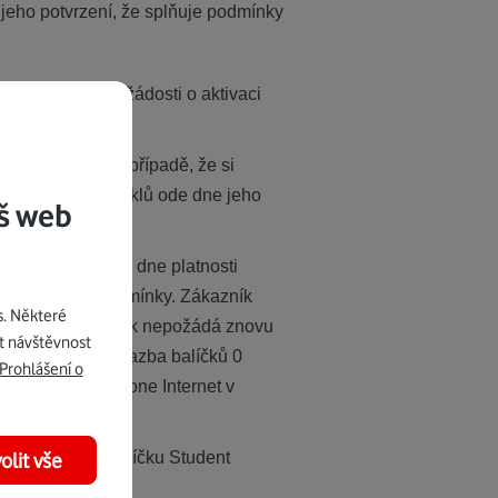
 jeho potvrzení, že splňuje podmínky
ídky a přijetí žádosti o aktivaci
její aktivace. V případě, že si
h 30-ti denních cyklů ode dne jeho
š web
 hod. posledního dne platnosti
 všechny její podmínky. Zákazník
s. Některé
i. Jestliže zákazník nepožádá znovu
t návštěvnost
aticky účtována sazba balíčků 0
Prohlášení o
en na tarif Vodafone Internet v
k na využívání Balíčku Student
olit vše