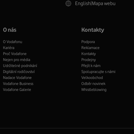
English
|
Mapa webu
O nás
Kontakty
O Vodafonu
Podpora
Kariéra
Reklamace
Proč Vodafone
Kontakty
Nejen pro média
Prodejny
Udržitelné podnikání
Přejít k nám
Digitální rodičovství
Spolupracujte s námi
Nadace Vodafone
Velkoobchod
Vodafone Business
Odběr novinek
Vodafone Galerie
Whistleblowing