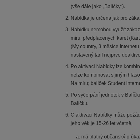
(vše dále jako „Balíčky“).
Nabídka je určena jak pro zákazn
Nabídku nemohou využít zákazníci
míru, předplacených karet (Karta
(My country, 3 měsíce Internet
nastavený tarif nejprve deaktivo
Po aktivaci Nabídky lze kombino
nelze kombinovat s jiným hlaso
Na míru; balíček Student intern
Po vyčerpání jednotek v Balíčk
Balíčku.
O aktivaci Nabídky může požádat
jeho věk je 15-26 let včetně,
má platný občanský průka