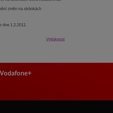
jnění změn na stránkách
e dne 1.2.2011.
Vytisknout
j Vodafone+