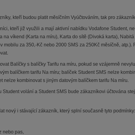
íky, kteří budou platit měsíčním Vyúčtováním, tak pro zákazníky,
, kteří již využili a mají aktivní nabídku Vodafone Student, nebo 
 na víkend (Karta na míru), Karta do sítě (Divoká karta), Nabitá 
u v mobilu za 350,-Kč nebo 2000 SMS za 250Kč měsíčně, atp.). 
vat.
vat Balíčky s balíčky Tarifu na míru, pokud se vzájemně nevyluč
vým balíčkem tarifu Na míru; balíček Student SMS nelze kombin
et nelze kombinovat s jiným datovým balíčkem tarifu Na míru.
u Student volání a Student SMS bude zákazníkovi účtována stej
 nový i stávající zákazník, který splní současně tyto podmínky
z nebo pas,