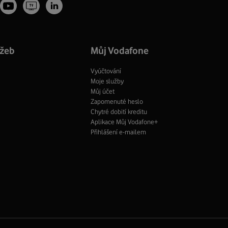
Youtube
Vodafone
tagram
LinkedIn
profil
TV
fil
profil
Facebook
profil
užeb
Můj Vodafone
Vyúčtování
Moje služby
Můj účet
Zapomenuté heslo
Chytré dobití kreditu
Aplikace Můj Vodafone+
Přihlášení e-mailem