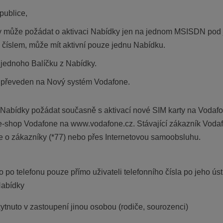
publice,
dky může požádat o aktivaci Nabídky jen na jednom MSISDN po
číslem, může mít aktivní pouze jednu Nabídku.
 jednoho Balíčku z Nabídky.
iž převeden na Nový systém Vodafone.
 Nabídky požádat současně s aktivací nové SIM karty na Vodafo
e-shop Vodafone na www.vodafone.cz. Stávající zákazník Voda
e o zákazníky (*77) nebo přes Internetovou samoobsluhu.
o po telefonu pouze přímo uživateli telefonního čísla po jeho ús
Nabídky
tnuto v zastoupení jinou osobou (rodiče, sourozenci)