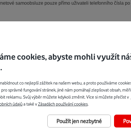
ternetové samoobsluze pouze přímo uživateli telefonního čísla po
ech zákazníků okamžitě po splnění všech podmínek aktivace Nab
užít po dobu 12-ti měsíčních, resp. 30-ti denních cyklů ode dne 
líčky postupně, pak je každý z Balíčků aktivní po dobu 12 celýc
áme cookies, abyste mohli využít ná
.
čky Nabídky budou deaktivována v době mezi 21:00 hod. a 24:00
 zákazník může znovu požádat o její aktivaci, pokud splní opět
bídnout co nejlepší zážitek na našem webu, a proto používáme cookie
dky, pokud přestane splňovat všechny podmínky pro její aktivac
 pro správné fungování stránek, jiné nám pomáhají zlepšovat obsah, měři
í některý z Balíčků Student volání či Student SMS, je mu autom
bit reklamu. Svůj výběr můžete kdykoli změnit. Více si můžete přečíst v
u. V případě, že měl aktivní balíček Student internet, je převed
obních údajů
a také v
Zásadách používání cookies
.
ze kdykoliv změnit.
latnosti Balíčku Student internet změní datový tarif, ztrácí náro
Použít jen nezbytné
Pov
nt volání, Student SMS) zůstávají nadále v platnosti.