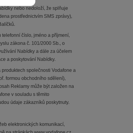
Nabídky nebo nedoloží, že splňuje
dena prostřednictvím SMS zprávy),
Balíčků.
telefonní číslo, jméno a příjmení,
yslu zákona č. 101/2000 Sb., o
využívání Nabídky a dále za účelem
ace a poskytování Nabídky.
a produktech společnosti Vodafone a
př. formou obchodního sdělení),
e obsah Reklamy může být založen na
afone v souladu s těmito
dou údaje zákazníků poskytnuty.
eb elektronických komunikací,
dně na stránkách www.vodafone.cz.