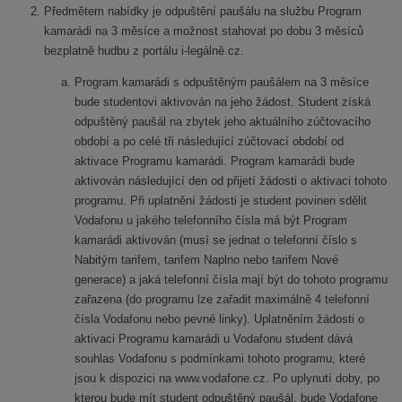
Předmětem nabídky je odpuštění paušálu na službu Program
kamarádi na 3 měsíce a možnost stahovat po dobu 3 měsíců
bezplatně hudbu z portálu i-legálně.cz.
Program kamarádi s odpuštěným paušálem na 3 měsíce
bude studentovi aktivován na jeho žádost. Student získá
odpuštěný paušál na zbytek jeho aktuálního zúčtovacího
období a po celé tři následující zúčtovací období od
aktivace Programu kamarádi. Program kamarádi bude
aktivován následující den od přijetí žádosti o aktivaci tohoto
programu. Při uplatnění žádosti je student povinen sdělit
Vodafonu u jakého telefonního čísla má být Program
kamarádi aktivován (musí se jednat o telefonní číslo s
Nabitým tarifem, tarifem Naplno nebo tarifem Nové
generace) a jaká telefonní čísla mají být do tohoto programu
zařazena (do programu lze zařadit maximálně 4 telefonní
čísla Vodafonu nebo pevné linky). Uplatněním žádosti o
aktivaci Programu kamarádi u Vodafonu student dává
souhlas Vodafonu s podmínkami tohoto programu, které
jsou k dispozici na www.vodafone.cz. Po uplynutí doby, po
kterou bude mít student odpuštěný paušál, bude Vodafone