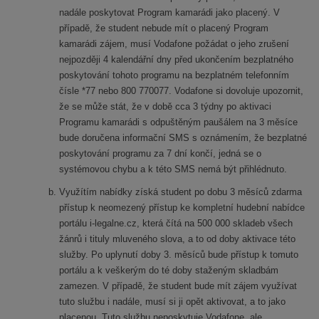
nadále poskytovat Program kamarádi jako placený. V
případě, že student nebude mít o placený Program
kamarádi zájem, musí Vodafone požádat o jeho zrušení
nejpozději 4 kalendářní dny před ukončením bezplatného
poskytování tohoto programu na bezplatném telefonním
čísle *77 nebo 800 770077. Vodafone si dovoluje upozornit,
že se může stát, že v době cca 3 týdny po aktivaci
Programu kamarádi s odpuštěným paušálem na 3 měsíce
bude doručena informační SMS s oznámením, že bezplatné
poskytování programu za 7 dní končí, jedná se o
systémovou chybu a k této SMS nemá být přihlédnuto.
Využítím nabídky získá student po dobu 3 měsíců zdarma
přístup k neomezený přístup ke kompletní hudební nabídce
portálu i-legalne.cz, která čítá na 500 000 skladeb všech
žánrů i tituly mluveného slova, a to od doby aktivace této
služby. Po uplynutí doby 3. měsíců bude přístup k tomuto
portálu a k veškerým do té doby staženým skladbám
zamezen. V případě, že student bude mít zájem využívat
tuto službu i nadále, musí si ji opět aktivovat, a to jako
placenou. Tuto službu neposkytuje Vodafone, ale