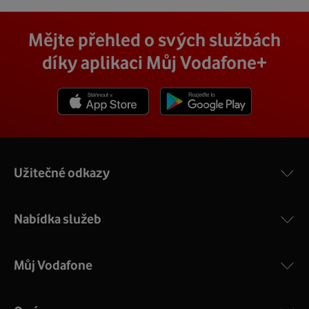
Mějte přehled o svých službách
díky aplikaci Můj Vodafone+
Stáhnout z App Store
Stáhnout z Goole Play
Užitečné odkazy
Nabídka služeb
Můj Vodafone