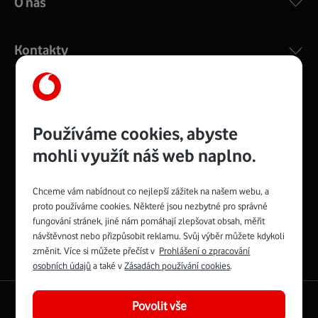
O nás
Kontakty
Management
Recruitment
Top
Platinové
Používáme cookies, abyste
and
Academy
odpovědná
ocenění
engineering
Awards
firma
udržitelnosti
mohli využít náš web naplno.
consultancy
logo
roku
EcoVadis
2024
2025
Best
Vodafone
Buy
má
Chceme vám nabídnout co nejlepší zážitek na našem webu, a
Award
První
Spojte se s Vodafonem
proto používáme cookies. Některé jsou nezbytné pro správné
zelenou
síť
fungování stránek, jiné nám pomáhají zlepšovat obsah, měřit
Youtube
Facebook
Vodafone
Instagram
X
LinkedIn
návštěvnost nebo přizpůsobit reklamu. Svůj výběr můžete kdykoli
profil
profil
TV
profil
profil
profil
změnit. Více si můžete přečíst v
Prohlášení o zpracování
Facebook
osobních údajů
a také v
Zásadách používání cookies
.
profil
English
|
Mapa webu
Povolit vše