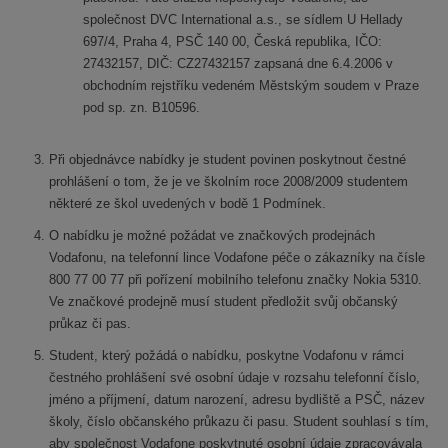
společnost DVC International a.s., se sídlem U Hellady
697/4, Praha 4, PSČ 140 00, Česká republika, IČO:
27432157, DIČ: CZ27432157 zapsaná dne 6.4.2006 v
obchodním rejstříku vedeném Městským soudem v Praze
pod sp. zn. B10596.
Při objednávce nabídky je student povinen poskytnout čestné
prohlášení o tom, že je ve školním roce 2008/2009 studentem
některé ze škol uvedených v bodě 1 Podmínek.
O nabídku je možné požádat ve značkových prodejnách
Vodafonu, na telefonní lince Vodafone péče o zákazníky na čísle
800 77 00 77 při pořízení mobilního telefonu značky Nokia 5310.
Ve značkové prodejně musí student předložit svůj občanský
průkaz či pas.
Student, který požádá o nabídku, poskytne Vodafonu v rámci
čestného prohlášení své osobní údaje v rozsahu telefonní číslo,
jméno a příjmení, datum narození, adresu bydliště a PSČ, název
školy, číslo občanského průkazu či pasu. Student souhlasí s tím,
aby společnost Vodafone poskytnuté osobní údaje zpracovávala