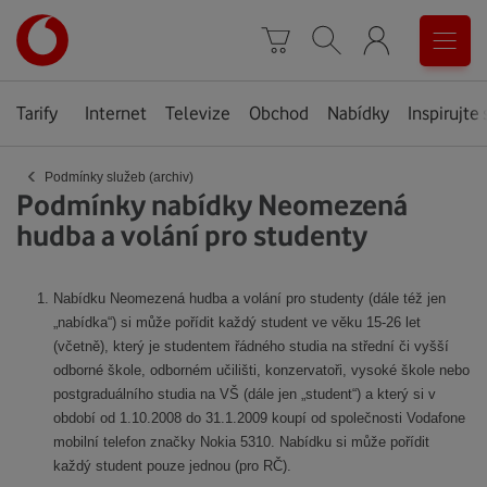
Úvodní
0
stránka
Košík
Vyhledávání
Menu
Tarify
Internet
Televize
Obchod
Nabídky
Inspirujte 
‹
Podmínky služeb (archiv)
Podmínky nabídky Neomezená
hudba a volání pro studenty
Nabídku Neomezená hudba a volání pro studenty (dále též jen
„nabídka“) si může pořídit každý student ve věku 15-26 let
(včetně), který je studentem řádného studia na střední či vyšší
odborné škole, odborném učilišti, konzervatoři, vysoké škole nebo
postgraduálního studia na VŠ (dále jen „student“) a který si v
období od 1.10.2008 do 31.1.2009 koupí od společnosti Vodafone
mobilní telefon značky Nokia 5310. Nabídku si může pořídit
každý student pouze jednou (pro RČ).