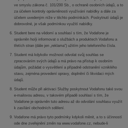
ve smyslu zákona č. 101/200 Sb., o ochraně osobních údajů, a to
za účelem kontroly oprávněnosti využívání nabídky a dále za
účelem uvedeným níže v těchto podmínkách. Poskytnutí údajů je
dobrovolné, je však podmínkou využití nabídky.
Student bere na vědomí a souhlasí s tím, že Vodafone je
oprávněn ho/ji informovat o službách a produktech Vodafonu a
třetích stran (dále jen „reklama“) užitím jeho telefonního čísla.
Student má kdykoliv možnost odvolat svůj souhlas se
zpracováním svých údajů a má právo na přístup k osobním
údajům, požádat o vysvětlení a případně odstranění vzniklého
stavu, zejména provedení opravy, doplnění či likvidaci mých
údajů.
Student může při aktivaci Služby poskytnout Vodafonu také svou
e-mailovou adresu, v takovém případě souhlasí s tím, že
Vodafone je oprávněn tuto adresu až do odvolání souhlasu využít
k zasílání obchodních sdělení.
Vodafone má právo tyto podmínky kdykoli měnit, a to s účinností
ode dne zveřejnění změn na www.vodafone.cz, nebude-li