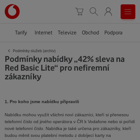
Úvodní
0
stránka
Košík
Vyhledávání
Menu
Tarify
Internet
Televize
Obchod
Podpora
‹
Podmínky služeb (archiv)
Podmínky nabídky „42% sleva na
Red Basic Lite“ pro nefiremní
zákazníky
1. Pro koho jsme nabídku připravili
Nabídku mohou využít všichni noví zákazníci, kteří si přenesou
telefonní číslo od jiného operátora v ČR k Vodafone nebo si pořídí
nové telefonní číslo. Nabídka je také určena pro zákazníky, kteří
budou měnit svou platební metodu z dobíjecí karty na