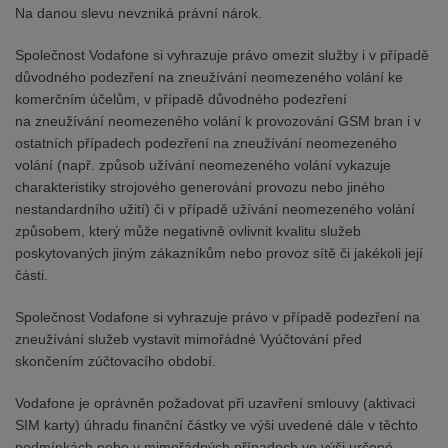
Na danou slevu nevzniká právní nárok.
Společnost Vodafone si vyhrazuje právo omezit služby i v případě
důvodného podezření na zneužívání neomezeného volání ke
komerčním účelům, v případě důvodného podezření
na zneužívání neomezeného volání k provozování GSM bran i v
ostatních případech podezření na zneužívání neomezeného
volání (např. způsob užívání neomezeného volání vykazuje
charakteristiky strojového generování provozu nebo jiného
nestandardního užití) či v případě užívání neomezeného volání
způsobem, který může negativně ovlivnit kvalitu služeb
poskytovaných jiným zákazníkům nebo provoz sítě či jakékoli její
části.
Společnost Vodafone si vyhrazuje právo v případě podezření na
zneužívání služeb vystavit mimořádné Vyúčtování před
skončením zúčtovacího období.
Vodafone je oprávněn požadovat při uzavření smlouvy (aktivaci
SIM karty) úhradu finanční částky ve výši uvedené dále v těchto
podmínkách nebo v mimořádných případech ve výši určené