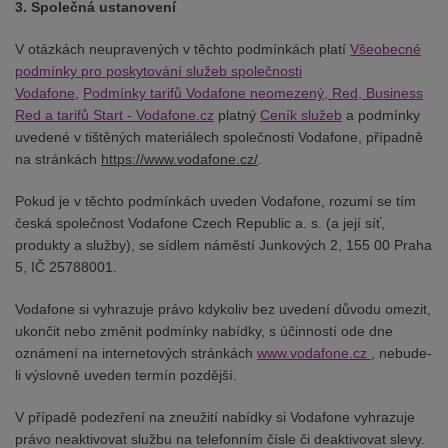
3. Společná ustanovení
V otázkách neupravených v těchto podmínkách platí
Všeobecné
podmínky pro poskytování služeb společnosti
Vodafone
,
Podmínky tarifů Vodafone neomezený, Red, Business
Red a tarifů Start - Vodafone.cz
platný
Ceník služeb
a podmínky
uvedené v tištěných materiálech společnosti Vodafone, případně
na stránkách
https://www.vodafone.cz/
.
Pokud je v těchto podmínkách uveden Vodafone, rozumí se tím
česká společnost Vodafone Czech Republic a. s. (a její síť,
produkty a služby), se sídlem náměstí Junkových 2, 155 00 Praha
5, IČ 25788001.
Vodafone si vyhrazuje právo kdykoliv bez uvedení důvodu omezit,
ukončit nebo změnit podmínky nabídky, s účinností ode dne
oznámení na internetových stránkách
www.vodafone.cz
, nebude-
li výslovně uveden termín pozdější.
V případě podezření na zneužití nabídky si Vodafone vyhrazuje
právo neaktivovat službu na telefonním čísle či deaktivovat slevy.