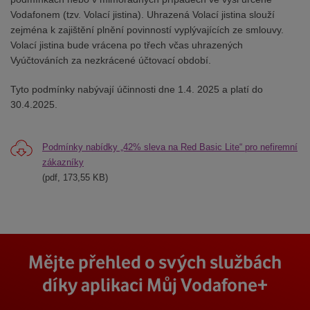
Vodafonem (tzv. Volací jistina). Uhrazená Volací jistina slouží
zejména k zajištění plnění povinností vyplývajících ze smlouvy.
Volací jistina bude vrácena po třech včas uhrazených
Vyúčtováních za nezkrácené účtovací období.
Tyto podmínky nabývají účinnosti dne 1.4. 2025 a platí do
30.4.2025.
Podmínky nabídky „42% sleva na Red Basic Lite“ pro nefiremní
zákazníky
(pdf, 173,55 KB)
Mějte přehled o svých službách
díky aplikaci Můj Vodafone+
Stáhnout z App Store
Stáhnout z Goole Play