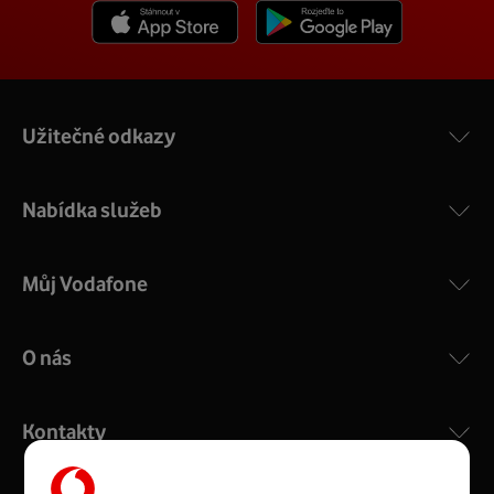
Užitečné odkazy
Nabídka služeb
Můj Vodafone
O nás
Kontakty