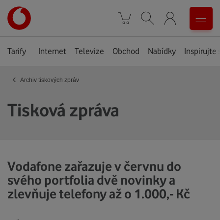
Úvodní
0
stránka
Košík
Vyhledávání
Menu
Tarify
Internet
Televize
Obchod
Nabídky
Inspirujte 
‹
Archiv tiskových zpráv
Tisková zpráva
Vodafone zařazuje v červnu do
svého portfolia dvě novinky a
zlevňuje telefony až o 1.000,- Kč