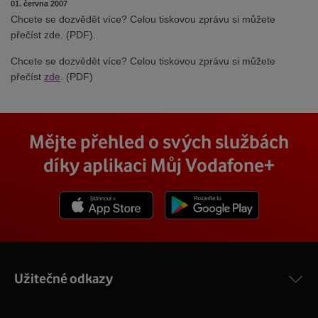
01. června 2007
Chcete se dozvědět více? Celou tiskovou zprávu si můžete
přečíst zde. (PDF).
Chcete se dozvědět více? Celou tiskovou zprávu si můžete
přečíst
zde
. (PDF)
Mějte přehled o svých službách
díky aplikaci Můj Vodafone+
Stáhnout z App Store
Stáhnout z Goole Play
Užitečné odkazy