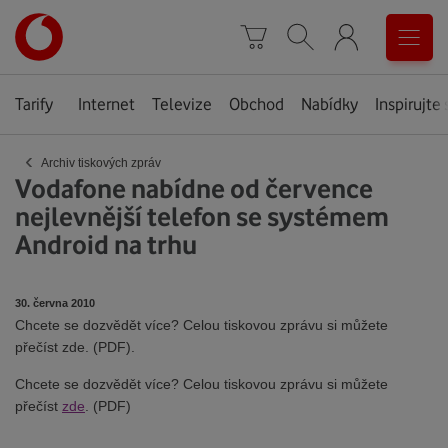
Úvodní
0
stránka
Košík
Vyhledávání
Menu
Tarify
Internet
Televize
Obchod
Nabídky
Inspirujte 
‹
Archiv tiskových zpráv
Vodafone nabídne od července
nejlevnější telefon se systémem
Android na trhu
30. června 2010
Chcete se dozvědět více? Celou tiskovou zprávu si můžete
přečíst zde. (PDF).
Chcete se dozvědět více? Celou tiskovou zprávu si můžete
přečíst
zde
. (PDF)