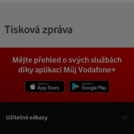
Tisková zpráva
Mějte přehled o svých službách
díky aplikaci Můj Vodafone+
Stáhnout z App Store
Stáhnout z Goole Play
Užitečné odkazy