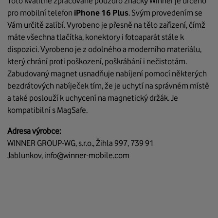
Toto kvalitně zpracované pouzdro značky Winner je určeno
pro mobilní telefon
iPhone 16 Plus
. Svým provedením se
Vám určitě zalíbí. Vyrobeno je přesně na tělo zařízení, čímž
máte všechna tlačítka, konektory i fotoaparát stále k
dispozici. Vyrobeno je z odolného a moderního materiálu,
který chrání proti poškození, poškrábání i nečistotám.
Zabudovaný magnet usnadňuje nabíjení pomocí některých
bezdrátových nabíječek tím, že je uchytí na správném místě
a také poslouží k uchycení na magnetický držák. Je
kompatibilní s MagSafe.
Adresa výrobce:
WINNER GROUP-WG, s.r.o., Žihla 997, 739 91
Jablunkov, info@winner-mobile.com