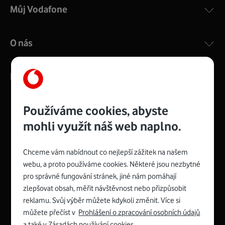
Můj Vodafone
O nás
Kontakty
Používáme cookies, abyste
mohli využít náš web naplno.
Management
Recruitment
Top
Platinové
and
Academy
odpovědná
ocenění
engineering
Awards
firma
udržitelnosti
Chceme vám nabídnout co nejlepší zážitek na našem
consultancy
logo
roku
EcoVadis
2024
2025
Best
Vodafone
webu, a proto používáme cookies. Některé jsou nezbytné
Buy
má
Award
První
pro správné fungování stránek, jiné nám pomáhají
zelenou
Spojte se s Vodafonem
síť
zlepšovat obsah, měřit návštěvnost nebo přizpůsobit
reklamu. Svůj výběr můžete kdykoli změnit. Více si
Youtube
Facebook
Vodafone
Instagram
X
LinkedIn
profil
můžete přečíst v
Prohlášení o zpracování osobních údajů
profil
TV
profil
profil
profil
Facebook
a také v
Zásadách používání cookies
.