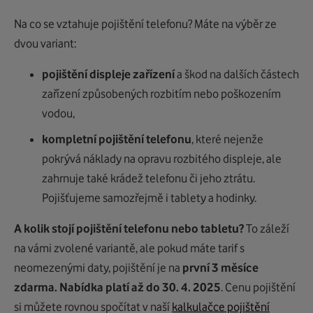
Na co se vztahuje pojištění telefonu? Máte na výběr ze
dvou variant:
pojištění displeje zařízení
a škod na dalších částech
zařízení způsobených rozbitím nebo poškozením
vodou,
kompletní pojištění telefonu
, které nejenže
pokrývá náklady na opravu rozbitého displeje, ale
zahrnuje také krádež telefonu či jeho ztrátu.
Pojišťujeme samozřejmě i tablety a hodinky.
A kolik stojí pojištění telefonu nebo tabletu?
To záleží
na vámi zvolené variantě, ale pokud máte tarif s
neomezenými daty, pojištění je na
první 3 měsíce
zdarma. Nabídka platí až do 30. 4. 2025
. Cenu pojištění
si můžete rovnou spočítat v naší
kalkulačce pojištění