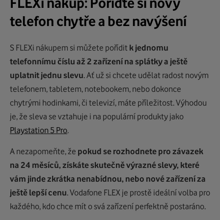
FLEXi nákup: Pořiďte si nový
telefon chytře a bez navýšení
S FLEXi nákupem si můžete pořídit
k jednomu
telefonnímu číslu až 2 zařízení na splátky a ještě
uplatnit jednu slevu
. Ať už si chcete udělat radost novým
telefonem, tabletem, notebookem, nebo dokonce
chytrými hodinkami, či televizí, máte příležitost. Výhodou
je, že sleva se vztahuje i na populární produkty jako
Playstation 5 Pro
.
A nezapomeňte, že
pokud se rozhodnete pro závazek
na 24 měsíců, získáte skutečně výrazné slevy, které
vám jinde zkrátka nenabídnou, nebo nové zařízení za
ještě lepší cenu
. Vodafone FLEX je prostě ideální volba pro
každého, kdo chce mít o svá zařízení perfektně postaráno.