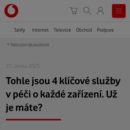
Úvodní
0
stránka
Košík
Vyhledávání
Menu
Tarify
Internet
Televize
Obchod
Podpora
‹
Rady a tipy, jak na internet
27. února 2025
Tohle jsou 4 klíčové služby
v péči o každé zařízení. Už
je máte?