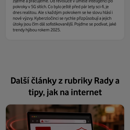
žijeme a pracujeme. Od revoluce v umělé inteligenci po
pokroky v 5G sítích. Co bylo ještě před pár lety sci-fi, je
dnes realitou. Ale s každým pokrokem se ke slovu hlásí i
nové výzvy. Kyberzločinci se rychle přizpůsobují a jejich
útoky jsou čím dál sofistikovanější. Pojďme se podívat, jaké
trendy hýbou rokem 2025.
Další články z rubriky Rady a
tipy, jak na internet