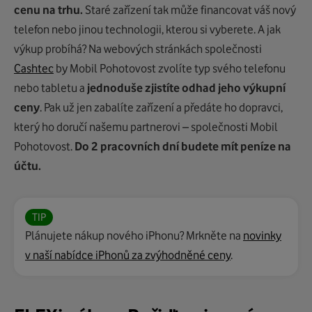
cenu na trhu.
Staré zařízení tak může financovat váš nový
telefon nebo jinou technologii, kterou si vyberete. A jak
výkup probíhá? Na webových stránkách společnosti
Cashtec
by Mobil Pohotovost zvolíte typ svého telefonu
nebo tabletu a
jednoduše zjistíte odhad jeho výkupní
ceny
. Pak už jen zabalíte zařízení a předáte ho dopravci,
který ho doručí našemu partnerovi – společnosti Mobil
Pohotovost.
Do 2 pracovních dní budete mít peníze na
účtu.
TIP
Plánujete nákup nového iPhonu? Mrkněte na
novinky
v naší nabídce iPhonů za zvýhodněné ceny
.