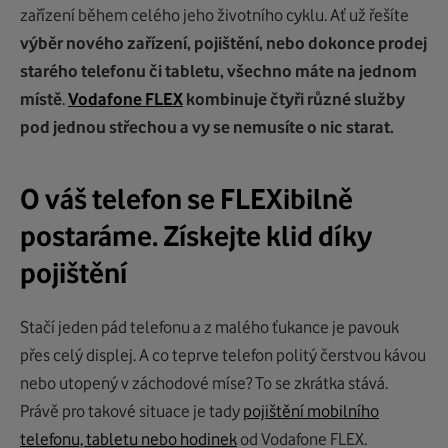
zařízení během celého jeho životního cyklu. Ať už řešíte
výběr nového zařízení, pojištění, nebo dokonce prodej
starého telefonu či tabletu, všechno máte na jednom
místě
.
Vodafone FLEX
kombinuje čtyři různé služby
pod jednou střechou a vy se nemusíte o nic starat.
O váš telefon se FLEXibilně
postaráme. Získejte klid díky
pojištění
Stačí jeden pád telefonu a z malého ťukance je pavouk
přes celý displej. A co teprve telefon politý čerstvou kávou
nebo utopený v záchodové míse? To se zkrátka stává.
Právě pro takové situace je tady
pojištění mobilního
telefonu, tabletu nebo hodinek
od Vodafone FLEX.