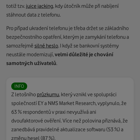
totiž tzv.
juice jacking
, kdy útočník může při nabíjení
stáhnout data z telefonu.
Pro případ ukradení telefonu je třeba držet se základního
bezpečnostního opatření, kterým je zamykání telefonu a
samozřejmě
silné heslo
. I když se bankovní systémy
neustále modernizují,
velmi důležité je chování
samotných uživatelů
.
INFO
Z letošního
průzkumu
, který vznikl ve spolupráci
společností EY a NMS Market Research, vyplynulo, že
63 % respondentů v praxi nevyužívá ani
dvoufaktorové ověření. Více než polovina přiznává, že
zanedbává pravidelné aktualizace softwaru (53 %) a
změnu hesel (87 %).