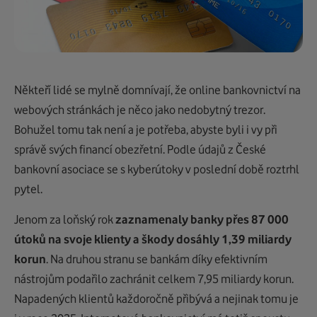
Někteří lidé se mylně domnívají, že online bankovnictví na
webových stránkách je něco jako nedobytný trezor.
Bohužel tomu tak není a je potřeba, abyste byli i vy při
správě svých financí obezřetní. Podle údajů z České
bankovní asociace se s kyberútoky v poslední době roztrhl
pytel.
Jenom za loňský rok
zaznamenaly banky přes 87 000
útoků na svoje klienty a škody dosáhly 1,39 miliardy
korun
. Na druhou stranu se bankám díky efektivním
nástrojům podařilo zachránit celkem 7,95 miliardy korun.
Napadených klientů každoročně přibývá a nejinak tomu je