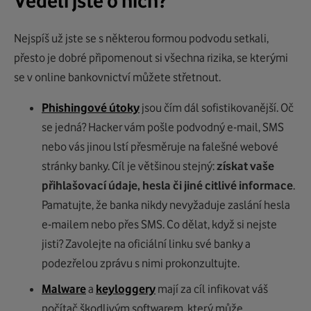
Věděli jste o nich?
Nejspíš už jste se s některou formou podvodu setkali,
přesto je dobré připomenout si všechna rizika, se kterými
se v online bankovnictví můžete střetnout.
Phishingové útoky
jsou čím dál sofistikovanější. Oč
se jedná? Hacker vám pošle podvodný e-mail, SMS
nebo vás jinou lstí přesměruje na falešné webové
stránky banky. Cíl je většinou stejný:
získat vaše
přihlašovací údaje, hesla či jiné citlivé informace
.
Pamatujte, že banka nikdy nevyžaduje zaslání hesla
e-mailem nebo přes SMS. Co dělat, když si nejste
jisti? Zavolejte na oficiální linku své banky a
podezřelou zprávu s nimi prokonzultujte.
Malware
a
keyloggery
mají za cíl infikovat váš
počítač škodlivým softwarem, který může