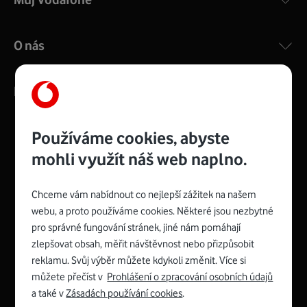
O nás
Kontakty
Používáme cookies, abyste
mohli využít náš web naplno.
Management
Recruitment
Top
Platinové
and
Academy
odpovědná
ocenění
engineering
Awards
firma
udržitelnosti
Chceme vám nabídnout co nejlepší zážitek na našem
consultancy
logo
roku
EcoVadis
2024
2025
Best
Vodafone
webu, a proto používáme cookies. Některé jsou nezbytné
Buy
má
Award
První
pro správné fungování stránek, jiné nám pomáhají
zelenou
Spojte se s Vodafonem
síť
zlepšovat obsah, měřit návštěvnost nebo přizpůsobit
reklamu. Svůj výběr můžete kdykoli změnit. Více si
Youtube
Facebook
Vodafone
Instagram
X
LinkedIn
profil
můžete přečíst v
Prohlášení o zpracování osobních údajů
profil
TV
profil
profil
profil
Facebook
a také v
Zásadách používání cookies
.
profil