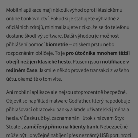
Mobilní aplikace mají několik výhod oproti klasickému
online bankovnictví. Pokud si je stahujete výhradně z
oficiálních zdrojů, minimalizujete riziko, že se do telefonu
dostane škodlivý software. Další výhodou je možnost
přihlášení pomocí
biometrie
– otiskem prstu nebo
rozpoznáním obličeje. To je
pro útočníka mnohem těžší
obejít než jen klasické heslo
. Plusem jsou i
notifikace v
reálném čase
. Jakmile někdo provede transakci z vašeho
účtu, okamžitě o tom víte.
Ani mobilní aplikace ale nejsou stoprocentně bezpečné.
Objevil se například malware Godfather, který napodobuje
přihlašovací obrazovku banky a krade uživatelská jména a
hesla. V Česku už byl zaznamenán i útok s názvem Styx
Stealer,
zaměřený přímo na klienty bank
. Nebezpečné
může být i obyčejné nabíjení přes neznámý USB port, hrozí