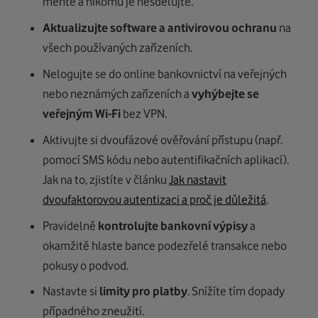
měňte a nikomu je nesdělujte.
Aktualizujte software a antivirovou ochranu
na
všech používaných zařízeních.
Nelogujte se do online bankovnictví na veřejných
nebo neznámých zařízeních a
vyhýbejte se
veřejným Wi-Fi
bez VPN.
Aktivujte si dvoufázové ověřování přístupu (např.
pomocí SMS kódu nebo autentifikačních aplikací).
Jak na to, zjistíte v článku
Jak nastavit
dvoufaktorovou autentizaci a proč je důležitá
.
Pravidelně
kontrolujte bankovní výpisy
a
okamžitě hlaste bance podezřelé transakce nebo
pokusy o podvod.
Nastavte si
limity pro platby
. Snížíte tím dopady
případného zneužití.