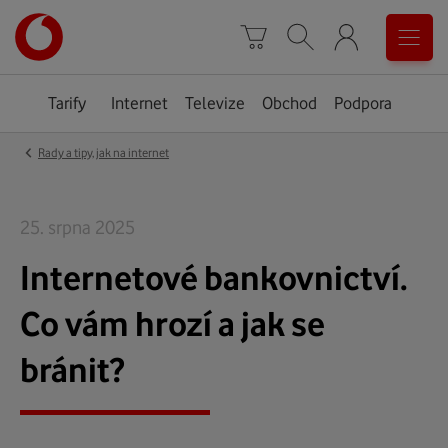
Úvodní
0
stránka
Košík
Vyhledávání
Menu
Tarify
Internet
Televize
Obchod
Podpora
‹
Rady a tipy, jak na internet
25. srpna 2025
Internetové bankovnictví.
Co vám hrozí a jak se
bránit?