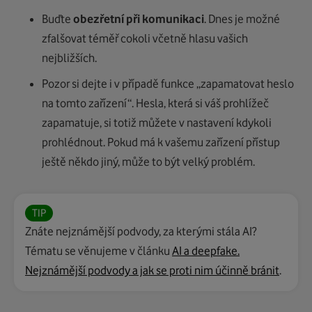
Buďte
obezřetní při komunikaci
. Dnes je možné
zfalšovat téměř cokoli včetně hlasu vašich
nejbližších.
Pozor si dejte i v případě funkce „zapamatovat heslo
na tomto zařízení“. Hesla, která si váš prohlížeč
zapamatuje, si totiž můžete v nastavení kdykoli
prohlédnout. Pokud má k vašemu zařízení přístup
ještě někdo jiný, může to být velký problém.
TIP
Znáte nejznámější podvody, za kterými stála AI?
Tématu se věnujeme v článku
AI a deepfake.
Nejznámější podvody a jak se proti nim účinně bránit
.