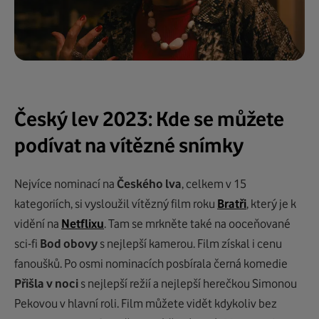
Český lev 2023: Kde se můžete
podívat na vítězné snímky
Nejvíce nominací na
Českého lva
, celkem v 15
kategoriích, si vysloužil vítězný film roku
Bratři
, který je k
vidění na
Netflixu
. Tam se mrkněte také na ooceňované
sci-fi
Bod obovy
s nejlepší kamerou. Film získal i cenu
fanoušků. Po osmi nominacích posbírala černá komedie
Přišla v noci
s nejlepší režií a nejlepší herečkou Simonou
Pekovou v hlavní roli. Film můžete vidět kdykoliv bez