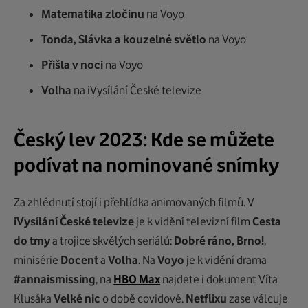
Matematika zločinu
na Voyo
Tonda, Slávka a kouzelné světlo
na Voyo
Přišla v noci
na Voyo
Volha
na iVysílání České televize
Český lev 2023: Kde se můžete
podívat na nominované snímky
Za zhlédnutí stojí i přehlídka animovaných filmů. V
iVysílání České televize
je k vidění televizní film
Cesta
do tmy
a trojice skvělých seriálů:
Dobré ráno, Brno!
,
minisérie
Docent
a
Volha
. Na
Voyo
je k vidění drama
#annaismissing
, na
HBO Max
najdete i dokument Víta
Klusáka
Velké nic
o době covidové.
Netflixu
zase válcuje