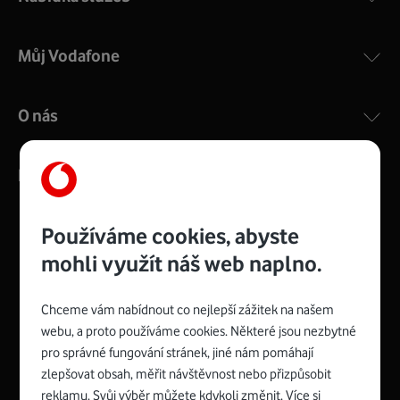
Můj Vodafone
O nás
Kontakty
Používáme cookies, abyste
mohli využít náš web naplno.
Management
Recruitment
Top
Platinové
and
Academy
odpovědná
ocenění
engineering
Awards
firma
udržitelnosti
Chceme vám nabídnout co nejlepší zážitek na našem
consultancy
logo
roku
EcoVadis
2024
2025
Best
Vodafone
webu, a proto používáme cookies. Některé jsou nezbytné
Buy
má
Award
První
pro správné fungování stránek, jiné nám pomáhají
zelenou
Spojte se s Vodafonem
síť
zlepšovat obsah, měřit návštěvnost nebo přizpůsobit
reklamu. Svůj výběr můžete kdykoli změnit. Více si
Youtube