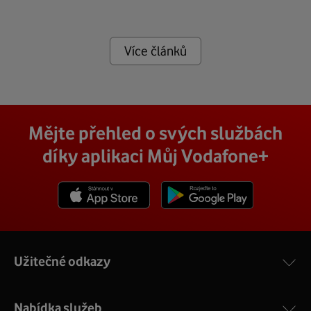
Více článků
Mějte přehled o svých službách
díky aplikaci Můj Vodafone+
Stáhnout z App Store
Stáhnout z Goole Play
Užitečné odkazy
Nabídka služeb