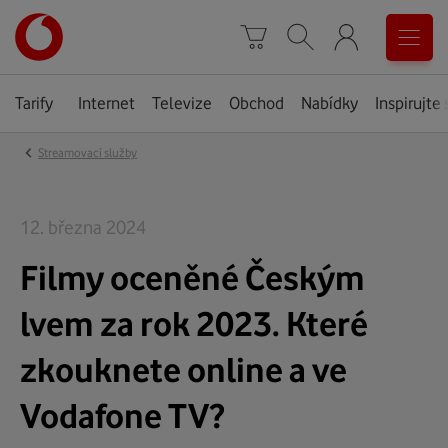
Úvodní
0
stránka
Košík
Vyhledávání
Menu
Tarify
Internet
Televize
Obchod
Nabídky
Inspirujte 
‹
Streamovací služby
12. března 2024
Filmy oceněné Českým
lvem za rok 2023. Které
zkouknete online a ve
Vodafone TV?