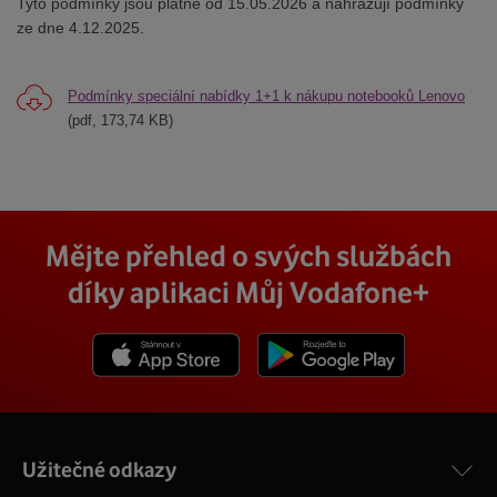
Tyto podmínky jsou platné od 15.05.2026 a nahrazují podmínky
ze dne 4.12.2025.
Podmínky speciální nabídky 1+1 k nákupu notebooků Lenovo
(pdf, 173,74 KB)
Mějte přehled o svých službách
díky aplikaci Můj Vodafone+
Stáhnout z App Store
Stáhnout z Goole Play
Užitečné odkazy