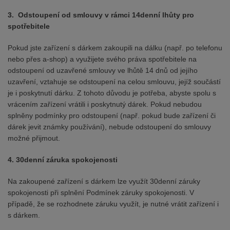
3. Odstoupení od smlouvy v rámci 14denní lhůty pro
spotřebitele
Pokud jste zařízení s dárkem zakoupili na dálku (např. po telefonu
nebo přes a-shop) a využijete svého práva spotřebitele na
odstoupení od uzavřené smlouvy ve lhůtě 14 dnů od jejího
uzavření, vztahuje se odstoupení na celou smlouvu, jejíž součástí
je i poskytnutí dárku. Z tohoto důvodu je potřeba, abyste spolu s
vrácením zařízení vrátili i poskytnutý dárek. Pokud nebudou
splněny podmínky pro odstoupení (např. pokud bude zařízení či
dárek jevit známky používání), nebude odstoupení do smlouvy
možné přijmout.
4. 30denní záruka spokojenosti
Na zakoupené zařízení s dárkem lze využít 30denní záruky
spokojenosti při splnění Podmínek záruky spokojenosti. V
případě, že se rozhodnete záruku využít, je nutné vrátit zařízení i
s dárkem.