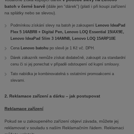
batoh v černé barvě
(dále jen “dárek”) (platí i při koupi zařízení
na splátky nebo se slevou).
Podmínkou získání slevy na batoh je zakoupení
Lenovo IdeaPad
Flex 5 14ABR8 + Digital Pen, Lenovo LOQ Essential 15IAX9E,
Lenovo IdeaPad Slim 3 14AMN8, Lenovo LOQ 15ARP10E
Cena
Lenovo batohu
po slevě je 1 Kč vč. DPH.
Dárek zákazník nemůže získat dodatečně, zakoupit za standardní
cenu či si jej ponechat v případě odstoupení od kupní smlouvy.
Tato nabídka je kombinovatelná s ostatními promoakcemi a
slevami.
2. Reklamace zařízení a dárku – jak postupovat
Reklamace zařízení
Pokud se u zakoupeného zařízení objeví závada, můžete jej
reklamovat v souladu s naším Reklamačním řádem. Reklamaci