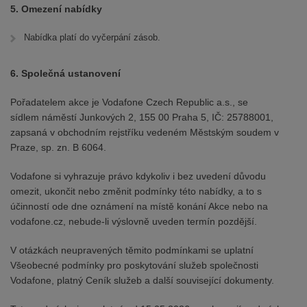
5. Omezení nabídky
Nabídka platí do vyčerpání zásob.
6. Společná ustanovení
Pořadatelem akce je Vodafone Czech Republic a.s., se
sídlem náměstí Junkových 2, 155 00 Praha 5, IČ: 25788001,
zapsaná v obchodním rejstříku vedeném Městským soudem v
Praze, sp. zn. B 6064.
Vodafone si vyhrazuje právo kdykoliv i bez uvedení důvodu
omezit, ukončit nebo změnit podmínky této nabídky, a to s
účinností ode dne oznámení na místě konání Akce nebo na
vodafone.cz, nebude-li výslovně uveden termín pozdější.
V otázkách neupravených těmito podmínkami se uplatní
Všeobecné podmínky pro poskytování služeb společnosti
Vodafone, platný Ceník služeb a další související dokumenty.