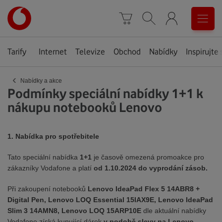
Úvodní
0
stránka
Košík
Vyhledávání
Menu
Tarify
Internet
Televize
Obchod
Nabídky
Inspirujte 
‹
Nabídky a akce
Podmínky speciální nabídky 1+1 k
nákupu notebooků Lenovo
1. Nabídka pro spotřebitele
Tato speciální nabídka
1+1
je časově omezená promoakce pro
zákazníky Vodafone a platí
od 1.10.2024 do vyprodání zásob.
Při zakoupení notebooků
Lenovo IdeaPad Flex 5 14ABR8 +
Digital Pen, Lenovo LOQ Essential 15IAX9E, Lenovo IdeaPad
Slim 3 14AMN8, Lenovo LOQ 15ARP10E
dle aktuální nabídky
Vodafone získá kupující dárek
v podobě slevy na Lenovo