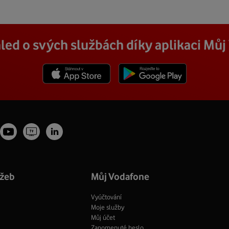
led o svých službách díky aplikaci Mů
Stáhnout z App Store
Stáhnout z Goole Play
Youtube
Vodafone
tagram
LinkedIn
profil
TV
fil
profil
Facebook
profil
užeb
Můj Vodafone
Vyúčtování
Moje služby
Můj účet
Zapomenuté heslo