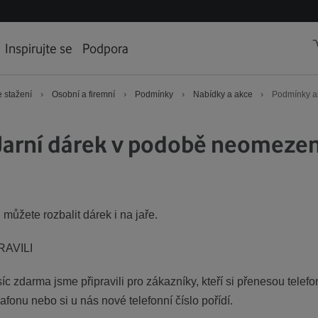
Inspirujte se
Podpora
›
›
›
›
 stažení
Osobní a firemní
Podmínky
Nabídky a akce
Podmínky a
arní dárek v podobě neomezen
můžete rozbalit dárek i na jaře.
AVILI
zdarma jsme připravili pro zákazníky, kteří si přenesou telefon
fonu nebo si u nás nové telefonní číslo pořídí.