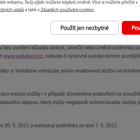
 a podmínky uvedené v tištěných materiálech společnosti Vodaf
bit reklamu. Svůj výběr můžete kdykoli změnit. Více si můžete přečíst v
obních údajů
a také v
Zásadách používání cookies
.
 Vodafone, rozumí se tím česká společnost Vodafone Czech Repub
Použít jen nezbytné
Pov
ých 2, 155 00 Praha 5, IČ 25788001.
iv bez uvedení důvodu omezit, ukončit nebo změnit podmínky jar
ch
www.vodafone.cz
, nebude-li výslovně uveden termín pozdější
ídky si Vodafone vyhrazuje právo neaktivovat službu na telefonn
rávo omezit služby i v případě důvodného podezření na zneuži
atového objemu, který může negativně ovlivnit kvalitu služeb
.
e 20. 5. 2021 a nahrazují podmínky ze dne 7. 5. 2021.