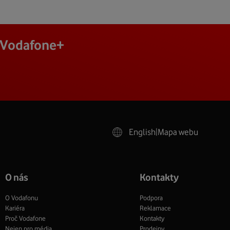
j Vodafone+
English
|
Mapa webu
O nás
Kontakty
O Vodafonu
Podpora
Kariéra
Reklamace
Proč Vodafone
Kontakty
Nejen pro média
Prodejny