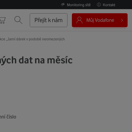
Monitoring sítě
Kontakt
0
Přejít k nám
Můj Vodafone
Košík
Vyhledávání
kce „Jarní dárek v podobě neomezených
ých dat na měsíc
ní číslo