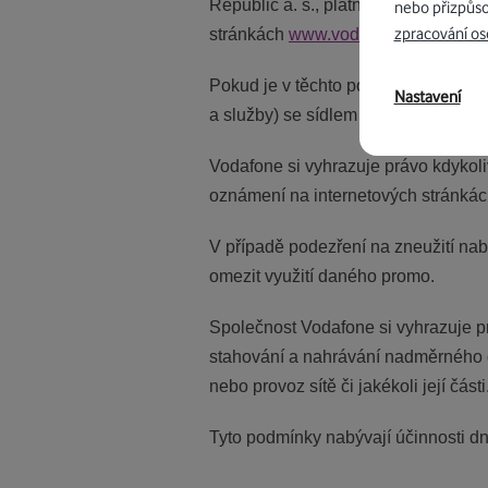
Republic a. s., platný Ceník služeb
nebo přizpůso
zpracování os
stránkách
www.vodafone.cz
.
Pokud je v těchto podmínkách uveden
Nastavení
a služby) se sídlem náměstí Junkov
Vodafone si vyhrazuje právo kdykol
oznámení na internetových stránká
V případě podezření na zneužití nab
omezit využití daného promo.
Společnost Vodafone si vyhrazuje p
stahování a nahrávání nadměrného d
nebo provoz sítě či jakékoli její části
Tyto podmínky nabývají účinnosti dn