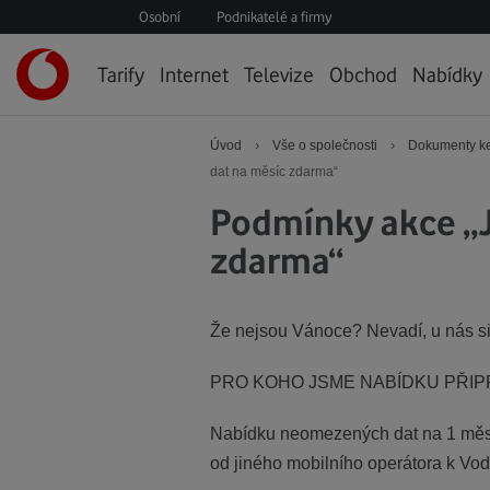
Osobní
Podnikatelé a firmy
Úvodní
Tarify
Internet
Televize
Obchod
Nabídky
stránka
›
›
Úvod
Vše o společnosti
Dokumenty ke
dat na měsíc zdarma“
Podmínky akce „J
zdarma“
Že nejsou Vánoce? Nevadí, u nás si 
PRO KOHO JSME NABÍDKU PŘIPR
Nabídku neomezených dat na 1 měsíc 
od jiného mobilního operátora k Voda