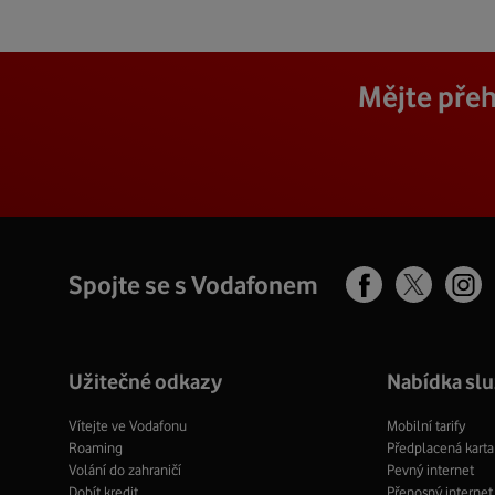
Mějte přeh
Spojte se s Vodafonem
Facebook
Ins
X
profil
pro
profil
Užitečné odkazy
Nabídka sl
Vítejte ve Vodafonu
Mobilní tarify
Roaming
Předplacená karta
Volání do zahraničí
Pevný internet
Dobít kredit
Přenosný internet