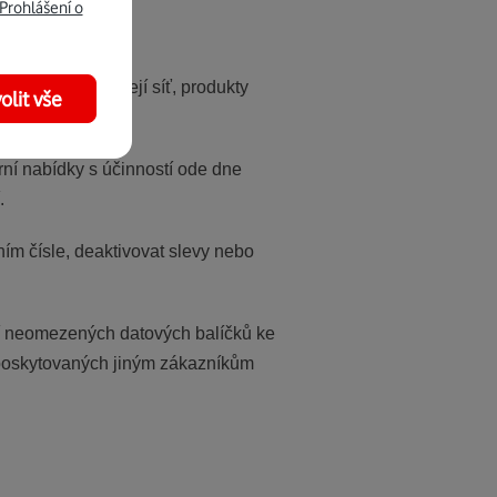
one, případně na
Prohlášení o
lic a. s. (a její síť, produkty
olit vše
ní nabídky s účinností ode dne
.
ím čísle, deaktivovat slevy nebo
tí neomezených datových balíčků ke
 poskytovaných jiným zákazníkům