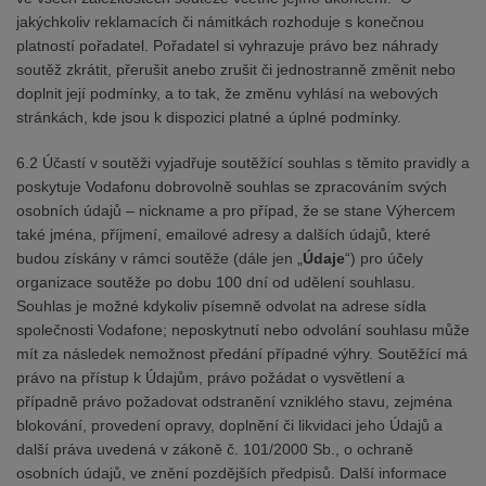
jakýchkoliv reklamacích či námitkách rozhoduje s konečnou
platností pořadatel. Pořadatel si vyhrazuje právo bez náhrady
soutěž zkrátit, přerušit anebo zrušit či jednostranně změnit nebo
doplnit její podmínky, a to tak, že změnu vyhlásí na webových
stránkách, kde jsou k dispozici platné a úplné podmínky.
6.2 Účastí v soutěži vyjadřuje soutěžící souhlas s těmito pravidly a
poskytuje Vodafonu dobrovolně souhlas se zpracováním svých
osobních údajů – nickname a pro případ, že se stane Výhercem
také jména, příjmení, emailové adresy a dalších údajů, které
budou získány v rámci soutěže (dále jen „
Údaje
“) pro účely
organizace soutěže po dobu 100 dní od udělení souhlasu.
Souhlas je možné kdykoliv písemně odvolat na adrese sídla
společnosti Vodafone; neposkytnutí nebo odvolání souhlasu může
mít za následek nemožnost předání případné výhry. Soutěžící má
právo na přístup k Údajům, právo požádat o vysvětlení a
případně právo požadovat odstranění vzniklého stavu, zejména
blokování, provedení opravy, doplnění či likvidaci jeho Údajů a
další práva uvedená v zákoně č. 101/2000 Sb., o ochraně
osobních údajů, ve znění pozdějších předpisů. Další informace