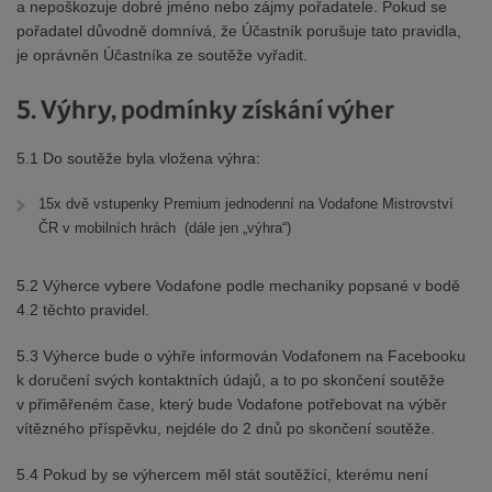
a nepoškozuje dobré jméno nebo zájmy pořadatele. Pokud se
pořadatel důvodně domnívá, že Účastník porušuje tato pravidla,
je oprávněn Účastníka ze soutěže vyřadit.
5. Výhry, podmínky získání výher
5.1 Do soutěže byla vložena výhra:
15x dvě vstupenky Premium jednodenní na Vodafone Mistrovství
ČR v mobilních hrách (dále jen „výhra“)
5.2 Výherce vybere Vodafone podle mechaniky popsané v bodě
4.2 těchto pravidel.
5.3 Výherce bude o výhře informován Vodafonem na Facebooku
k doručení svých kontaktních údajů, a to po skončení soutěže
v přiměřeném čase, který bude Vodafone potřebovat na výběr
vítězného příspěvku, nejdéle do 2 dnů po skončení soutěže.
5.4 Pokud by se výhercem měl stát soutěžící, kterému není