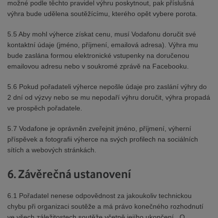
možné podle těchto pravidel výhru poskytnout, pak příslušná
výhra bude udělena soutěžícímu, kterého opět vybere porota.
5.5 Aby mohl výherce získat cenu, musí Vodafonu doručit své
kontaktní údaje (jméno, příjmení, emailová adresa). Výhra mu
bude zaslána formou elektronické vstupenky na doručenou
emailovou adresu nebo v soukromé zprávě na Facebooku.
5.6 Pokud pořadateli výherce nepošle údaje pro zaslání výhry do
2 dní od výzvy nebo se mu nepodaří výhru doručit, výhra propadá
ve prospěch pořadatele.
5.7 Vodafone je oprávněn zveřejnit jméno, příjmení, výherní
příspěvek a fotografii výherce na svých profilech na sociálních
sítích a webových stránkách.
6. Závěrečná ustanovení
6.1 Pořadatel nenese odpovědnost za jakoukoliv technickou
chybu při organizaci soutěže a má právo konečného rozhodnutí
ve všech záležitostech soutěže včetně jejího ukončení. O