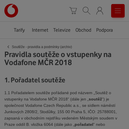
Úvodní
0
stránka
Košík
Vyhledávání
Menu
Tarify
Internet
Televize
Obchod
Podpora
‹
Soutěže - pravidla a podmínky (archiv)
Pravidla soutěže o vstupenky na
Vodafone MČR 2018
1. Pořadatel soutěže
1.1 Pořadatelem soutěže pořádané pod názvem „Soutěž o
vstupenky na Vodafone MČR 2018“ (dále jen „
soutěž
“) je
společnost Vodafone Czech Republic a.s., se sídlem náměstí
Junkových 2808/2, Stodůlky, 155 00 Praha 5, IČO: 25788001,
zapsaná v obchodním rejstříku vedeném Městským soudem v
Praze oddíl B. vložka 6064 (dále jako „
pořadatel
“ nebo