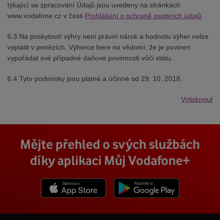
týkající se zpracování Údajů jsou uvedeny na stránkách
www.vodafone.cz v části
Prohlášení o ochraně osobních údajů
.
6.3 Na poskytnutí výhry není právní nárok a hodnotu výher nelze
vyplatit v penězích. Výherce bere na vědomí, že je povinen
vypořádat své případné daňové povinnosti vůči státu.
6.4 Tyto podmínky jsou platné a účinné od 29. 10. 2018.
Vytisknout
Mějte přehled o svých službách
díky aplikaci Můj Vodafone+
Stáhnout z App Store
Stáhnout z Goole Play