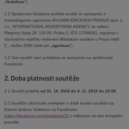
„
Vodafone
“).
1.2 Společnost Vodafone pořádá soutěž ve spolupráci s
marketingovou agenturou McCANN-ERICKSON PRAGUE spol. s
r.o., INTERNATIONAL ADVERTISING AGENCY, se sídlem
Riegrovy Sady 28, 120 00, Praha 2, IČO 17046041, zapsaná v
obchodním rejstříku vedeném Městským soudem v Praze oddíl
C., vložka 2080 (dále jen „
agentura
“).
1.3 Tato soutěž není pořádána ve spolupráci se společností
Facebook.
2. Doba platnosti soutěže
2.1 Soutěž probíhá
od 31. 10. 2018 do 4. 11. 2018 do 23:59.
2.2 Soutěžní úkol bude zveřejněn v době konání soutěže na
firemní stránce Vodafonu na Facebooku
(
https://facebook.com/VodafoneCZ
) s odkazem na tato kompletní
pravidla.