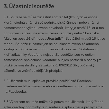
3. Účastníci soutěže
3.1 Soutěže se může zúčastnit spotřebitel (tzn. fyzická osoba,
která nejedná v rámci své podnikatelské činnosti nebo v rámci
samostatného výkonu svého povolání), který je starší 15 let a má
doručovací adresu na území České republiky nebo Slovenska
(dále jen „
soutěžící
“ nebo „
Účastník
“). Soutěžící mladší 18 let se
mohou Soutěže zúčastnit jen se souhlasem svého zákonného
zástupce. Soutěže se mohou zúčastnit zákazníci Vodafonu i ti,
kteří zákazníky Vodafonu nejsou. Ze soutěže jsou vyloučeni
zaměstnanci společnosti Vodafone a jejích partnerů a osoby jim
blízké ve smyslu dle § 22 zákona č. 89/2012 Sb., občanský
zákoník, ve znění pozdějších předpisů.
3.2 Účastník musí splňovat pravidla použití sítě Facebook
uvedená na https://www.facebook.com/terms.php a musí mít účet
na Facebooku.
3.3 Výhercem soutěže může být pouze ten Účastník, který řádně
splní všechny podmínky této soutěže a splní kritéria pro výherce