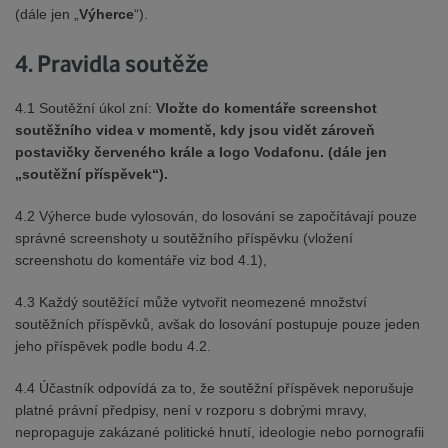
(dále jen „
Výherce
“).
4. Pravidla soutěže
4.1 Soutěžní úkol zní:
Vložte do komentáře screenshot
soutěžního videa v momentě, kdy jsou vidět zároveň
postavičky červeného krále a logo Vodafonu. (dále jen
„soutěžní příspěvek“).
4.2 Výherce bude vylosován, do losování se započítávají pouze
správné screenshoty u soutěžního příspěvku (vložení
screenshotu do komentáře viz bod 4.1),
4.3 Každý soutěžící může vytvořit neomezené množství
soutěžních příspěvků, avšak do losování postupuje pouze jeden
jeho příspěvek podle bodu 4.2.
4.4 Účastník odpovídá za to, že soutěžní příspěvek neporušuje
platné právní předpisy, není v rozporu s dobrými mravy,
nepropaguje zakázané politické hnutí, ideologie nebo pornografii