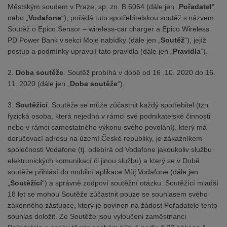
Městským soudem v Praze, sp. zn. B 6064 (dále jen „
Pořadatel
“
nebo „
Vodafone
“), pořádá tuto spotřebitelskou soutěž s názvem
Soutěž o Epico Sensor – wireless-car charger a Epico Wireless
PD Power Bank v sekci Moje nabídky (dále jen „
Soutěž
“), jejíž
postup a podmínky upravují tato pravidla (dále jen „
Pravidla
“).
2.
Doba soutěže
. Soutěž probíhá v době od 16 .10. 2020 do 16.
11. 2020 (dále jen „
Doba soutěže
“).
3.
Soutěžící
. Soutěže se může zúčastnit každý spotřebitel (tzn.
fyzická osoba, která nejedná v rámci své podnikatelské činnosti
nebo v rámci samostatného výkonu svého povolání), který má
doručovací adresu na území České republiky, je zákazníkem
společnosti Vodafone (tj. odebírá od Vodafone jakoukoliv službu
elektronických komunikací či jinou službu) a který se v Době
soutěže přihlásí do mobilní aplikace Můj Vodafone (dále jen
„
Soutěžící
“) a správně zodpoví soutěžní otázku. Soutěžící mladší
18 let se mohou Soutěže zúčastnit pouze se souhlasem svého
zákonného zástupce, který je povinen na žádost Pořadatele tento
souhlas doložit. Ze Soutěže jsou vyloučeni zaměstnanci