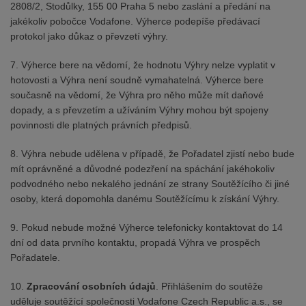
2808/2, Stodůlky, 155 00 Praha 5 nebo zaslání a předání na
jakékoliv pobočce Vodafone. Výherce podepíše předávací
protokol jako důkaz o převzetí výhry.
7. Výherce bere na vědomí, že hodnotu Výhry nelze vyplatit v
hotovosti a Výhra není soudně vymahatelná. Výherce bere
současně na vědomí, že Výhra pro něho může mít daňové
dopady, a s převzetím a užíváním Výhry mohou být spojeny
povinnosti dle platných právních předpisů.
8. Výhra nebude udělena v případě, že Pořadatel zjistí nebo bude
mít oprávněné a důvodné podezření na spáchání jakéhokoliv
podvodného nebo nekalého jednání ze strany Soutěžícího či jiné
osoby, která dopomohla danému Soutěžícímu k získání Výhry.
9. Pokud nebude možné Výherce telefonicky kontaktovat do 14
dní od data prvního kontaktu, propadá Výhra ve prospěch
Pořadatele.
10.
Zpracování osobních údajů
. Přihlášením do soutěže
uděluje soutěžící společnosti Vodafone Czech Republic a.s., se