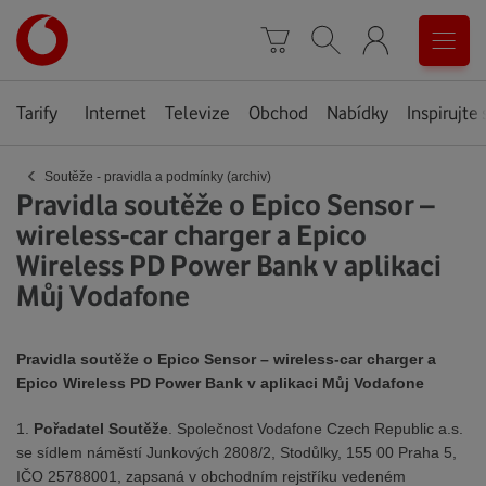
Úvodní
0
stránka
Košík
Vyhledávání
Menu
Tarify
Internet
Televize
Obchod
Nabídky
Inspirujte 
‹
Soutěže - pravidla a podmínky (archiv)
Pravidla soutěže o Epico Sensor –
wireless-car charger a Epico
Wireless PD Power Bank v aplikaci
Můj Vodafone
Pravidla soutěže o Epico Sensor – wireless-car charger a
Epico Wireless PD Power Bank v aplikaci Můj Vodafone
1.
Pořadatel Soutěže
. Společnost Vodafone Czech Republic a.s.
se sídlem náměstí Junkových 2808/2, Stodůlky, 155 00 Praha 5,
IČO 25788001, zapsaná v obchodním rejstříku vedeném