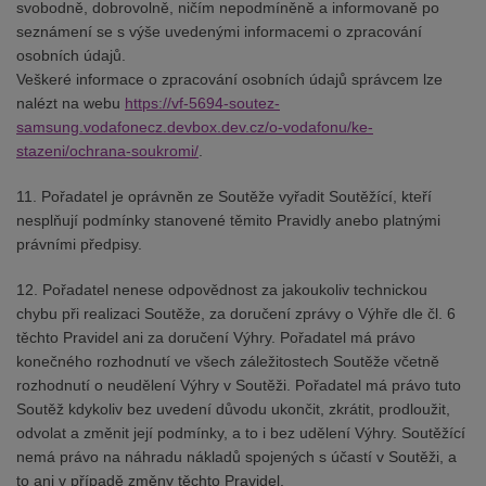
svobodně, dobrovolně, ničím nepodmíněně a informovaně po
seznámení se s výše uvedenými informacemi o zpracování
osobních údajů.
Veškeré informace o zpracování osobních údajů správcem lze
nalézt na webu
https://vf-5694-soutez-
samsung.vodafonecz.devbox.dev.cz/o-vodafonu/ke-
stazeni/ochrana-soukromi/
.
11. Pořadatel je oprávněn ze Soutěže vyřadit Soutěžící, kteří
nesplňují podmínky stanovené těmito Pravidly anebo platnými
právními předpisy.
12. Pořadatel nenese odpovědnost za jakoukoliv technickou
chybu při realizaci Soutěže, za doručení zprávy o Výhře dle čl. 6
těchto Pravidel ani za doručení Výhry. Pořadatel má právo
konečného rozhodnutí ve všech záležitostech Soutěže včetně
rozhodnutí o neudělení Výhry v Soutěži. Pořadatel má právo tuto
Soutěž kdykoliv bez uvedení důvodu ukončit, zkrátit, prodloužit,
odvolat a změnit její podmínky, a to i bez udělení Výhry. Soutěžící
nemá právo na náhradu nákladů spojených s účastí v Soutěži, a
to ani v případě změny těchto Pravidel.