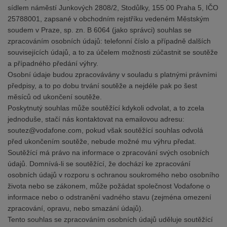
sídlem náměstí Junkových 2808/2, Stodůlky, 155 00 Praha 5, IČO
25788001, zapsané v obchodním rejstříku vedeném Městským
soudem v Praze, sp. zn. B 6064 (jako správci) souhlas se
zpracováním osobních údajů: telefonní číslo a případně dalších
souvisejících údajů, a to za účelem možnosti zúčastnit se soutěže
a případného předání výhry.
Osobní údaje budou zpracovávány v souladu s platnými právními
předpisy, a to po dobu trvání soutěže a nejdéle pak po šest
měsíců od ukončení soutěže.
Poskytnutý souhlas může soutěžící kdykoli odvolat, a to zcela
jednoduše, stačí nás kontaktovat na emailovou adresu:
soutez@vodafone.com, pokud však soutěžící souhlas odvolá
před ukončením soutěže, nebude možné mu výhru předat.
Soutěžící má právo na informace o zpracování svých osobních
údajů. Domnívá-li se soutěžící, že dochází ke zpracování
osobních údajů v rozporu s ochranou soukromého nebo osobního
života nebo se zákonem, může požádat společnost Vodafone o
informace nebo o odstranění vadného stavu (zejména omezení
zpracování, opravu, nebo smazání údajů).
Tento souhlas se zpracováním osobních údajů uděluje soutěžící