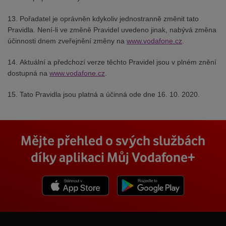
13. Pořadatel je oprávněn kdykoliv jednostranně změnit tato
Pravidla. Není-li ve změně Pravidel uvedeno jinak, nabývá změna
účinnosti dnem zveřejnění změny na
www.vodafone.cz
.
14. Aktuální a předchozí verze těchto Pravidel jsou v plném znění
dostupná na
www.vodafone.cz
.
15. Tato Pravidla jsou platná a účinná ode dne 16. 10. 2020.
Mějte přehled o svých službách
díky aplikaci Můj Vodafone+
Stáhnout z App Store
Stáhnout z Goole Play