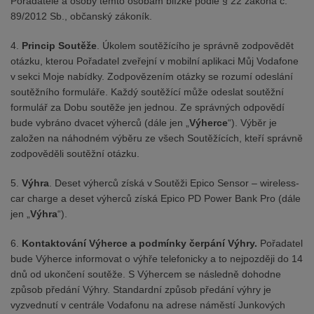
Pořadatele a osoby těmto osobám blízké podle § 22 zákona č.
89/2012 Sb., občanský zákoník.
4.
Princip Soutěže
. Úkolem soutěžícího je správně zodpovědět
otázku, kterou Pořadatel zveřejní v mobilní aplikaci Můj Vodafone
v sekci Moje nabídky. Zodpovězením otázky se rozumí odeslání
soutěžního formuláře. Každý soutěžící může odeslat soutěžní
formulář za Dobu soutěže jen jednou. Ze správných odpovědí
bude vybráno dvacet výherců (dále jen „
Výherce
“). Výběr je
založen na náhodném výběru ze všech Soutěžících, kteří správně
zodpověděli soutěžní otázku.
5.
Výhra
. Deset výherců získá v Soutěži Epico Sensor – wireless-
car charge a deset výherců získá Epico PD Power Bank Pro (dále
jen „
Výhra
“).
6.
Kontaktování Výherce a podmínky čerpání Výhry.
Pořadatel
bude Výherce informovat o výhře telefonicky a to nejpozději do 14
dnů od ukončení soutěže. S Výhercem se následně dohodne
způsob předání Výhry. Standardní způsob předání výhry je
vyzvednutí v centrále Vodafonu na adrese náměstí Junkových