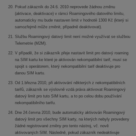
Pokud zákazník do 24.6. 2010 neprovede žádnou změnu
(aktivace, deaktivace) v rámci Roamingového datového limitu,
automaticky mu bude nastaven limit v hodnotě 1300 Kč (který si
samozřejmě může změnit, případně deaktivovat).
Službu Roamingový datový limit není možné využívat se službou
Telemetrie (M2M).
V případě, že si zákazník přeje nastavit limit pro datový roaming
na SIM kartu ke které je aktivován nekompatibilní tarif, musí se
spojit s operátorem, který nekompatibilní tarif deaktivuje pro
danou SIM kartu.
Od 1.března 2010, při aktivování některých z nekompatibilních
tarifů, zákazník se výslovně vzdá práva aktivovat Roamingový
datový limit pro tuto SIM kartu, a to po celou dobu používání
nekompatibilního tarifu.
Dne 24.června 2010, bude automaticky aktivován Roamingový
datový limit pro všechny SIM karty, na kterých nebyly provedeny
žádné registrované změny pro tento nástroj, vč. nově
aktivovaných SIM. Následně, pokud zákazník nedeaktivuje