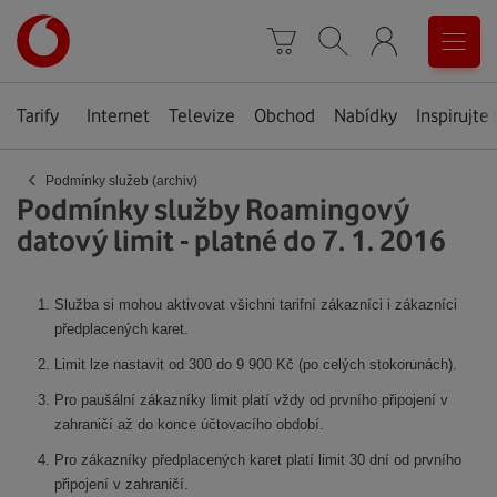
Úvodní
0
stránka
Košík
Vyhledávání
Menu
Tarify
Internet
Televize
Obchod
Nabídky
Inspirujte 
‹
Podmínky služeb (archiv)
Podmínky služby Roamingový
datový limit - platné do 7. 1. 2016
Služba si mohou aktivovat všichni tarifní zákazníci i zákazníci
předplacených karet.
Limit lze nastavit od 300 do 9 900 Kč (po celých stokorunách).
Pro paušální zákazníky limit platí vždy od prvního připojení v
zahraničí až do konce účtovacího období.
Pro zákazníky předplacených karet platí limit 30 dní od prvního
připojení v zahraničí.