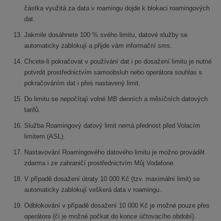
částka využitá za data v roamingu dojde k blokaci roamingových
dat.
Jakmile dosáhnete 100 % svého limitu, datové služby se
automaticky zablokují a přijde vám informační sms.
Chcete-li pokračovat v používání dat i po dosažení limitu je nutné
potvrdit prostřednictvím samoobsluh nebo operátora souhlas s
pokračováním dat i přes nastavený limit.
Do limitu se nepočítají volné MB denních a měsíčních datových
tarifů.
Služba Roamingový datový limit nemá přednost před Volacím
limitem (ASL).
Nastavování Roamingového datového limitu je možno provádět
zdarma i ze zahraničí prostřednictvím Můj Vodafone.
V případě dosažení útraty 10 000 Kč (tzv. maximální limit) se
automaticky zablokují veškerá data v roamingu.
Odblokování v případě dosažení 10 000 Kč je možné pouze přes
operátora (či je možné počkat do konce účtovacího období).