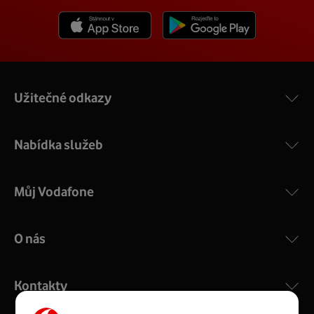
Stáhnout z App Store
Stáhnout z Goole Play
Užitečné odkazy
Nabídka služeb
Můj Vodafone
O nás
Kontakty