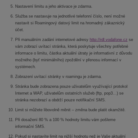
Nastavení limitu a jeho aktivace je zdarma.
Služba se nastavuje na jednotlivé telefonní číslo, není možné
nastavit si Roamingový datový limit na hromadný zákaznický
účet.
Při manuálním zadání internetové adresy
http://rdl.vodafone.cz
se
vám zobrazí uvítací stránka, která poskytuje všechny potřebné
informace o limitu, částka aktuální útraty je informativní z důvodu
možného (byť minimálního) zpoždění v přenosu informací v
systémech.
Zobrazení uvítací stránky v roamingu je zdarma.
Stránka bude zobrazena pouze uživatelům využívající protokol
Internet a WAP, uživatelům ostatních služeb (ftp, pop3…) se
stránka nezobrazí a obdrží pouze notifikační SMS.
Limit si můžete libovolně měnit – změna bude platit okamžitě.
Při dosažení 80 % a 100 % hodnoty limitu vám pošleme
informační SMS.
Pokud si nastavíte limit na nižší hodnotu než je Vaše aktuální