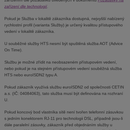
zařízením dle požadavků uvedených v dokumentu
Požadavky na
zařízení dle technologií
.
Pokud je Služba v lokalitě zákazníka dostupná, nejvyšší nabízený
rychlostní profil (varianta Služby) je určený kvalitou přístupového
vedení v lokalitě zákazníka.
U souběžné služby HTS nesmí být spuštěná služba AOT (Advice
On Time).
Službu je možné zřídit na neobsazeném přístupovém vedení,
nebo pokud je na stejném přístupovém vedení souběžná služba
HTS nebo euroISDN2 typu A.
Pokud zákazník využívá službu euroISDN2 od společnosti CETIN
a.s. (IČ: 04084063), tato služba musí být definována na rozhraní
U.
Pokud koncový bod vlastníka sítě není tvořen telefonní zásuvkou
s jedním konektorem RJ-11 pro technologii DSL, případně jsou-li
dále paralelní zásuvky, zákazník před objednáním služby u