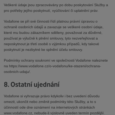
Veškeré údaje jsou zpracovávány po dobu poskytování Služby a
pro potřeby jejího poskytnutí, vyúčtování či uplatnění práv.
Vodafone se při své činnosti řídí platnou právní úpravou o
ochraně osobních údajů a zavazuje se veškeré osobní údaje,
které mu budou zákazníkem sděleny, považovat za důvěrné,
používat je výlučně k plnění smlouvy, tyto nezveřejňovat a
neposkytnout je třetí osobě s výjimkou případů, kdy takové
poskytnutí je nezbytné ke splnění účelu smlouvy.
Podmínky ochrany soukromí ve společnosti Vodafone naleznete
na https://www.vodafone.cz/o-vodafonu/ke-stazeni/ochrana-
osobnich-udaju/.
8. Ostatní ujednání
Vodafone si vyhrazuje právo kdykoliv i bez uvedení důvodu
omezit, ukončit nebo změnit podmínky této Služby, a to s
účinností ode dne oznámení na internetových stránkách
www.vodafone.cz, nebude-li výslovně uveden termín pozdější.