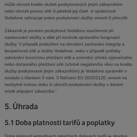
může ohrozit kvalitu služeb poskytovaných jiným zákazníkům
nebo ohrozit provoz sítě či jakékoli její části si společnost
Vodafone vyhrazuje právo poskytování služby omezit či přerušit.
Zákazník je povinen poskytnout Vodafonu součinnost při
nastavování služby a dále při kontrole správného fungování
služby. V případě podezření na ohrožení zachování integrity a
bezpečnosti sítě a služby Vodafone, nebo v případě potřeby
zabránění hrozícímu přetížení sítě a zmírnění účinků výjimečného
nebo dočasného přetížení sítě (včetně negativního vlivu na kvalitu
služby poskytované jiným zákazníkům) je Vodafone oprávněn v
souladu s článkem 3 odst. 3 Nařízení EU 2015/2120, omezit na
nezbytně nutnou dobu či ukončit poskytování služby v daném
místě připojení zákazníka.“
5. Úhrada
5.1 Doba platnosti tarifů a poplatky
Doba platnosti jednotlivých měsíčních datových tarifů je shodná