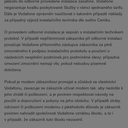
jakkoliv do odborně provedené instalace zasáhne, Vodafone
negarantuje kvalitu poskytované Služby v rámci sjednaného tarifu.
Dále je Vodafone oprávněn naúčtovat v takovém případě náklady
za případný výjezd instalačního technika dle svého Ceníku.
O provedení odborné instalace je sepsán s instalačním technikem
protokol. V případě nepřítomnosti zákazníka při odborné instalaci
považuje Vodafone přítomného zástupce zákazníka za plně
zmocněného k podpisu instalačního protokolu a poučení o
následcích nesplnění podmínek pro podmíněné slevy; případná
omezení zmocnění nemají vliv, pokud nebudou písemně
doložena.
Pokud je modem zákazníkovi pronajat a zůstává ve vlastnictví
Vodafonu, zavazuje se zákazník užívat modem tak, aby nedošlo k
jeho ztrátě či poškození, a je povinen respektovat návody na
použití a doporučení a pokyny na jeho obsluhu. V případě ztráty,
odcizení či poškození modemu z jakéhokoliv důvodu je zákazník
povinen nahradit společnosti Vodafone vzniklou škodu, a to i
v případě, že zákazník tuto škodu nezavinil.