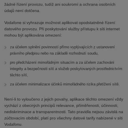
žádné řízení provozu, tudíž ani soukromí a ochrana osobních
údajů není dotčena.
Vodafone si vyhrazuje možnost aplikovat opodstatněné řízení
datového provozu. Při poskytování služby přístupu k síti internet
mohou být aplikována omezení:
za účelem splnění povinností přímo vyplývajících z ustanovení
právního předpisu nebo na základě rozhodnutí soudu,
pro předcházení mimořádným situacím a za účelem zachování
integrity a bezpečnosti sítí a služeb poskytovaných prostřednictvím
těchto sítí,
za účelem minimalizace účinků mimořádného rizika přetížení sítě.
Není-li to vyloučeno z jejich povahy, aplikace těchto omezení vždy
vychází z obecných principů relevance, přiměřenosti, účinnosti,
nediskriminace a transparentnosti. Tato pravidla nejsou závislá na
zúčtovacím období, platí pro všechny datové tarify nabízené v síti
Vodafonu.