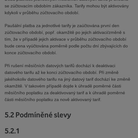
se zúčtovacím obdobím zákazníka. Tarify mohou být aktivovány
kdykoli v průběhu zúčtovacího období.
Paušální platba za jednotlivé tarify je zaúčtována první den
zúčtovacího období, popř. okamžitě po jejich aktivaci/změně s
tím, že v případě jejich aktivace v průběhu zúčtovacího období
bude cena vyúčtována poměrně podle počtu dní zbývajících do
konce zúčtovacího období.
Při rušení měsíčních datových tarifů dochází k deaktivaci
datového tarifu až ke konci zúčtovacího období. Při změně
jakéhokoliv datového tarifu na jiný datový tarif dochází ke změně
okamžitě. V takovém případě dojde k úhradě poměrné části
měsíčního poplatku za deaktivovaný tarif a k úhradě poměrné
části měsíčního poplatku za nově aktivovaný tarif.
5.2 Podmíněné slevy
5.2.1