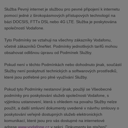
Služba Pevný internet je službou pro pevné připojení k internetu
pomocí jedné z širokopásmových přístupových technologií na
bázi DOCSIS, FTTx DSL nebo 4G LTE. Služba je poskytována
společností Vodafone.
Tyto Podmínky se vztahuji na všechny zákazníky Vodafonu,
včetně zákazníků OneNet. Podmínky jednotlivých tarifů mohou
obsahovat odlišnou úpravu od Podmínek Služby.
Pokud není v těchto Podmínkách nebo dohodnuto jinak, součástí
Služby není poskytnutí technických a softwarových prostředků,
které jsou potřebné pro plné využívání Služby.
Pokud tyto Podmínky nestanoví jinak, použijí se Všeobecné
podmínky pro poskytování služeb společnosti Vodafone, s
výjimkou ustanovení, která s ohledem na povahu Služby nelze
použít, a další smluvní dokumenty uvedené v návrhu smlouvy o
poskytování veřejně dostupných služeb elektronických
komunikací, které jsou pro vás dostupné na internetové
adrese
www.vodafone.cz
v sekci „Dokumenty ke stažení“.