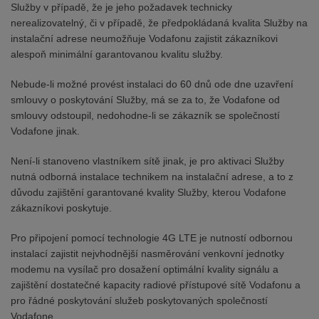
Služby v případě, že je jeho požadavek technicky
nerealizovatelný, či v případě, že předpokládaná kvalita Služby na
instalační adrese neumožňuje Vodafonu zajistit zákazníkovi
alespoň minimální garantovanou kvalitu služby.
Nebude-li možné provést instalaci do 60 dnů ode dne uzavření
smlouvy o poskytování Služby, má se za to, že Vodafone od
smlouvy odstoupil, nedohodne-li se zákazník se společností
Vodafone jinak.
Není-li stanoveno vlastníkem sítě jinak, je pro aktivaci Služby
nutná odborná instalace technikem na instalační adrese, a to z
důvodu zajištění garantované kvality Služby, kterou Vodafone
zákazníkovi poskytuje.
Pro připojení pomocí technologie 4G LTE je nutností odbornou
instalací zajistit nejvhodnější nasměrování venkovní jednotky
modemu na vysílač pro dosažení optimální kvality signálu a
zajištění dostatečné kapacity radiové přístupové sítě Vodafonu a
pro řádné poskytování služeb poskytovaných společností
Vodafone.