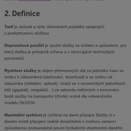
2. Definice
Tarif
je způsob a výše účtovaných poplatků spojených
s poskytovanou službou.
Doporučené použití
je využití služby za účelem a způsobem, pro
který služba je primárně určena a v rámci jejích technických
parametrů.
Rychlost služby
je objem přenesených dat za jednotku času ve
směru k zákazníkovi (stahování, download) a ve směru od
zákazníka (vkládání, upload). Uvádí se v numerických jednotkách
bitů (gigabitů, megabitů…) za sekundu měřených v koncovém
bodě služby na transportní (čtvrté) vrstvě dle referenčního
modelu ISO/OSI.
Maximální rychlost
je rychlost na dané přípojce Služby či v
daném místě připojení reálně dosažitelná s možnou variancí
způsobenou prokazatelně pouze fyzikálními vlastnostmi daného