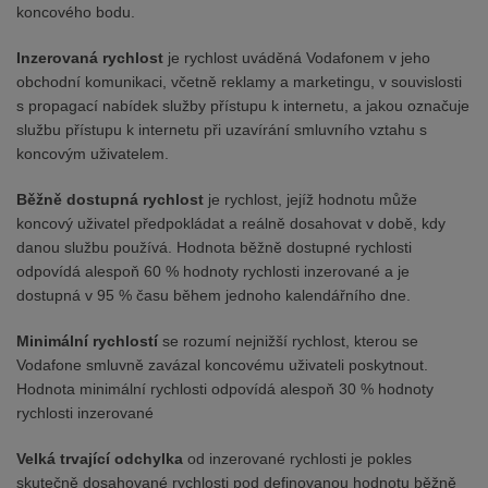
koncového bodu.
Inzerovaná rychlost
je rychlost uváděná Vodafonem v jeho
obchodní komunikaci, včetně reklamy a marketingu, v souvislosti
s propagací nabídek služby přístupu k internetu, a jakou označuje
službu přístupu k internetu při uzavírání smluvního vztahu s
koncovým uživatelem.
Běžně dostupná rychlost
je rychlost, jejíž hodnotu může
koncový uživatel předpokládat a reálně dosahovat v době, kdy
danou službu používá. Hodnota běžně dostupné rychlosti
odpovídá alespoň 60 % hodnoty rychlosti inzerované a je
dostupná v 95 % času během jednoho kalendářního dne.
Minimální rychlostí
se rozumí nejnižší rychlost, kterou se
Vodafone smluvně zavázal koncovému uživateli poskytnout.
Hodnota minimální rychlosti odpovídá alespoň 30 % hodnoty
rychlosti inzerované
Velká trvající odchylka
od inzerované rychlosti je pokles
skutečně dosahované rychlosti pod definovanou hodnotu běžně