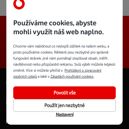
Používáme cookies, abyste
Mějte přehled o svých službách
mohli využít náš web naplno.
díky aplikaci Můj Vodafone+
Stáhnout z App Store
Stáhnout z Goole Play
Chceme vám nabídnout co nejlepší zážitek na našem webu, a
proto používáme cookies. Některé jsou nezbytné pro správné
fungování stránek, jiné nám pomáhají zlepšovat obsah, měřit
návštěvnost nebo přizpůsobit reklamu. Svůj výběr můžete kdykoli
změnit. Více si můžete přečíst v
Prohlášení o zpracování
osobních údajů
a také v
Zásadách používání cookies
.
Užitečné odkazy
Povolit vše
Nabídka služeb
Použít jen nezbytné
Nastavení
Můj Vodafone