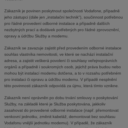
Zákazník je povinen poskytnout společnosti Vodafone, případně
jeho zástupci (dále jen „instalační technik“), součinnost potřebnou
pro řádné provedení odborné instalace a případně dalších
nezbytných prací a dodávek potřebných pro řádné zprovoznění,
opravy a údržbu Služby a modemu.
Zákazník se zavazuje zajistit před provedením odborné instalace
souhlas vlastníka nemovitosti, ve které se nachází instalační
adresa, a zajistit veškerá povolení či souhlasy veřejnoprávních
orgánů a případně i soukromých osob, jejichž práva budou nebo
mohou být instalací modemu dotčena, a to v rozsahu potřebném
pro instalaci či opravu a údržbu modemu. V případě nesplnění
této povinnosti zákazník odpovídá za újmu, která tímto vznikne.
Zákazník není oprávněn po dobu trvání smlouvy o poskytování
Služby, na základě které je Služba poskytována, jakkoliv
zasahovat do provedené odborné instalace (např. přemontovat
venkovní jednotku, změnit kabeláž, demontovat bez souhlasu
Vodafonu vnější jednotku modemu). V případě, že zákazník