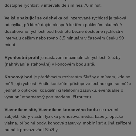
dostupné rychlosti v intervalu delším než 70 minut.
Velká opakující se odchylka
od inzerované rychlosti je taková
odchylka, při které dojde alespoň ke třem poklesům skutečně
dosahované rychlosti pod hodnotu běžně dostupné rychlosti v
intervalu delším nebo rovno 3,5 minutám v časovém úseku 90
minut.
Rychlostní profil
je nastavení maximálních rychlostí Služby
(nahrávání a stahování) v koncovém bodu sítě.
Koncový bod
je předávacím rozhraním Služby a místem, kde se
měří její rychlost. Podle konkrétní přístupové technologie se může
jednat o optickou, koaxiální či telefonní zásuvku, eventuálně o
výstupní ethernetový port modemu či routeru.
Vlastníkem sítě, Vlastníkem koncového bodu
se rozumí
subjekt, který vlastní fyzická přenosová média, kabely, optická
vlákna, přípojné body, koncové zásuvky, mobilní síť a jiná zařízení
nutná k provozování Služby.