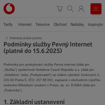
Úvodní
0
stránka
Košík
Vyhledávání
Menu
Tarify
Internet
Televize
Obchod
Nabídky
Inspirujte 
‹
Podmínky služeb (archiv)
Podmínky služby Pevný Internet
(platné do 15.6.2025)
Podmínky pro poskytování služby Pevný internet (dále jen
„Služba“) společnosti Vodafone Czech Republic a.s. (dále jen
„Vodafone“ nebo „Poskytovatel“) se sídlem náměstí Junkových 2,
155 00 Praha 5, IČO: 257 88 001, zapsané v obchodním rejstříku
vedeném Městským soudem v Praze, sp. zn. B 6064 (dále jen
„Podmínky“).
1. Základní ustanovení