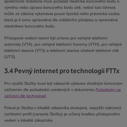
společnosti Vodafone musí požádat vlastníka koncového bodu o
výměnu nebo úpravu koncového bodu sítě, neboť tuto činnost
může ze zákona vykonávat pouze fyzická nebo právnická osoba,
která je k tomu oprávněná dle zvláštního předpisu a oprávněná
vlastníkem koncového bodu.
Přístupové vedení nesmí být určeno pro veřejné telefonní
automaty (VTA), pro veřejné telefonní hovorny (VTH), pro veřejné
telefonní stanice (VTS) a telefonní stanice účelové telefonní sítě
(UTS).
3.4 Pevný internet pro technologii FTTx
Pro využití Služby musí být zákazník vybaven vhodným koncovým
zařízením dle požadavků uvedených v dokumentu
Požadavky na
zařízení dle technologií
.
Pokud je Služba v lokalitě zákazníka dostupná, nejvyšší nabízený
rychlostní profil (varianta Služby) je určený kvalitou přístupového
vedení v lokalitě zákazníka.