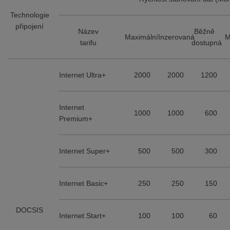
Technologie
připojení
Název
Běžně
Maximální
Inzerovaná
M
tarifu
dostupná
Internet Ultra+
2000
2000
1200
Internet
1000
1000
600
Premium+
Internet Super+
500
500
300
Internet Basic+
250
250
150
DOCSIS
Internet Start+
100
100
60