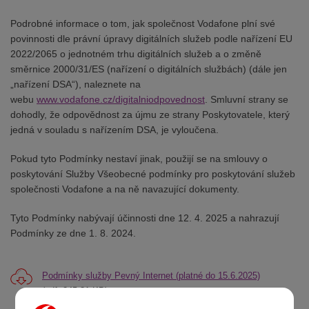
Podrobné informace o tom, jak společnost Vodafone plní své
povinnosti dle právní úpravy digitálních služeb podle nařízení EU
2022/2065 o jednotném trhu digitálních služeb a o změně
směrnice 2000/31/ES (nařízení o digitálních službách) (dále jen
„nařízení DSA“), naleznete na
webu
www.vodafone.cz/digitalniodpovednost
. Smluvní strany se
dohodly, že odpovědnost za újmu ze strany Poskytovatele, který
jedná v souladu s nařízením DSA, je vyloučena.
Pokud tyto Podmínky nestaví jinak, použijí se na smlouvy o
poskytování Služby Všeobecné podmínky pro poskytování služeb
společnosti Vodafone a na ně navazující dokumenty.
Tyto Podmínky nabývají účinnosti dne 12. 4. 2025 a nahrazují
Podmínky ze dne 1. 8. 2024.
Podmínky služby Pevný Internet (platné do 15.6.2025)
(pdf, 245,31 KB)