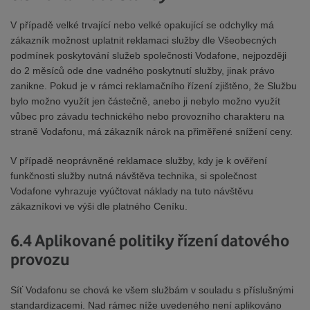
V případě velké trvající nebo velké opakující se odchylky má
zákazník možnost uplatnit reklamaci služby dle Všeobecných
podmínek poskytování služeb společnosti Vodafone, nejpozději
do 2 měsíců ode dne vadného poskytnutí služby, jinak právo
zanikne. Pokud je v rámci reklamačního řízení zjištěno, že Službu
bylo možno využít jen částečně, anebo ji nebylo možno využít
vůbec pro závadu technického nebo provozního charakteru na
straně Vodafonu, má zákazník nárok na přiměřené snížení ceny.
V případě neoprávněné reklamace služby, kdy je k ověření
funkčnosti služby nutná návštěva technika, si společnost
Vodafone vyhrazuje vyúčtovat náklady na tuto návštěvu
zákazníkovi ve výši dle platného Ceníku.
6.4 Aplikované politiky řízení datového
provozu
Síť Vodafonu se chová ke všem službám v souladu s příslušnými
standardizacemi. Nad rámec níže uvedeného není aplikováno