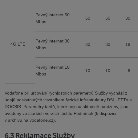
Pevný internet 50
50
50
30
Mbps
Pevný internet 30
4G LTE
30
30
18
Mbps
Pevný internet 10
10
10
6
Mbps
Vodafone při určování rychlostních parametrů Služby vychází z
údajů poskytnutých vlastníkem fyzické infrastruktury DSL, FTTx a
DOCSIS. Parametry tarifů, které nejsou aktuálně nabízeny, jsou
uvedeny ve starších verzích těchto Podmínek (k dispozici
v archivu na vodafone.cz).
6.3 Reklamace Služby