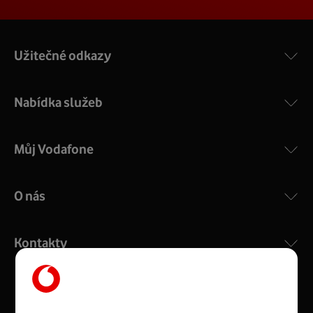
Užitečné odkazy
Nabídka služeb
Můj Vodafone
O nás
Kontakty