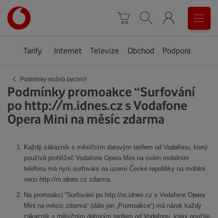
Úvodní
0
stránka
Košík
Vyhledávání
Menu
Tarify
Internet
Televize
Obchod
Podpora
‹
Podmínky služeb (archiv)
Podmínky promoakce “Surfování
po http://m.idnes.cz s Vodafone
Opera Mini na měsíc zdarma
Každý zákazník s měsíčním datovým tarifem od Vodafonu, který
používá prohlížeč Vodafone Opera Mini na svém mobilním
telefonu má nyní surfování na území České republiky na mobilní
verzi http://m.idnes.cz zdarma.
Na promoakci “Surfování po http://m.idnes.cz s Vodafone Opera
Mini na měsíc zdarma“ (dále jen „Promoakce“) má nárok každý
zákazník s měsíčním datovým tarifem od Vodafonu, který použije