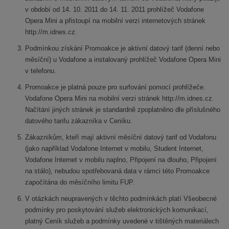
v období od 14. 10. 2011 do 14. 11. 2011 prohlížeč Vodafone
Opera Mini a přistoupí na mobilní verzi internetových stránek
http://m.idnes.cz.
Podmínkou získání Promoakce je aktivní datový tarif (denní nebo
měsíční) u Vodafone a instalovaný prohlížeč Vodafone Opera Mini
v telefonu.
Promoakce je platná pouze pro surfování pomocí prohlížeče.
Vodafone Opera Mini na mobilní verzi stránek http://m.idnes.cz.
Načítání jiných stránek je standardně zpoplatněno dle příslušného
datového tarifu zákazníka v Ceníku.
Zákazníkům, kteří mají aktivní měsíční datový tarif od Vodafonu
(jako například Vodafone Internet v mobilu, Student Internet,
Vodafone Internet v mobilu naplno, Připojení na dlouho, Připojení
na stálo), nebudou spotřebovaná data v rámci této Promoakce
započítána do měsíčního limitu FUP.
V otázkách neupravených v těchto podmínkách platí Všeobecné
podmínky pro poskytování služeb elektronických komunikací,
platný Ceník služeb a podmínky uvedené v tištěných materiálech