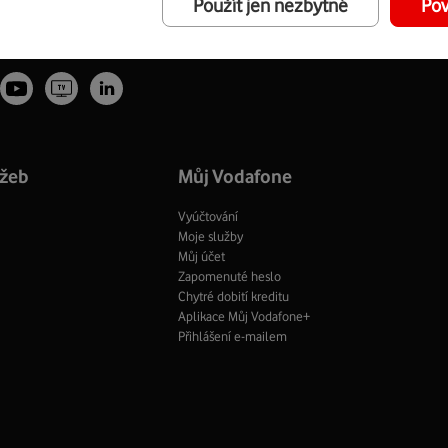
Použít jen nezbytné
Pov
Youtube
Vodafone
tagram
LinkedIn
profil
TV
fil
profil
Facebook
profil
užeb
Můj Vodafone
Vyúčtování
Moje služby
Můj účet
Zapomenuté heslo
Chytré dobití kreditu
Aplikace Můj Vodafone+
Přihlášení e-mailem