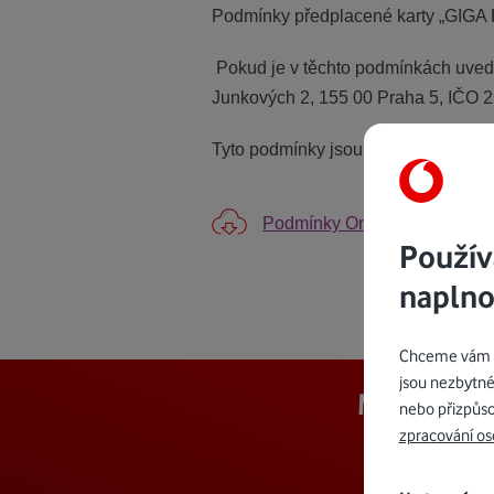
Podmínky předplacené karty „GIGA K
Pokud je v těchto podmínkách uvede
Junkových 2, 155 00 Praha 5, IČO 257
Tyto podmínky jsou platné od 4. 7. 
Podmínky Online Promo na př
Použív
naplno
Chceme vám na
jsou nezbytné
Mějte přeh
nebo přizpůso
zpracování os