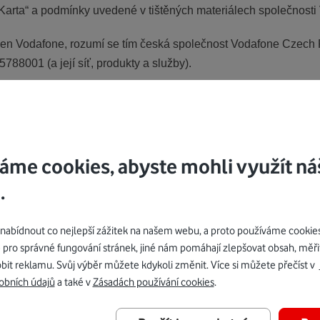
arta“ a podmínky uvedené v tištěných materiálech společnosti
n Vodafone, rozumí se tím česká společnost Vodafone Czech R
88001 (a její síť, produkty a služby).
2025 do vyprodání zásob.
edplacenou kartu „GIGA karta“
áme cookies, abyste mohli využít ná
.
bídnout co nejlepší zážitek na našem webu, a proto používáme cookie
 pro správné fungování stránek, jiné nám pomáhají zlepšovat obsah, měři
led o svých službách díky aplikaci Mů
bit reklamu. Svůj výběr můžete kdykoli změnit. Více si můžete přečíst v
obních údajů
a také v
Zásadách používání cookies
.
Stáhnout z App Store
Stáhnout z Goole Play