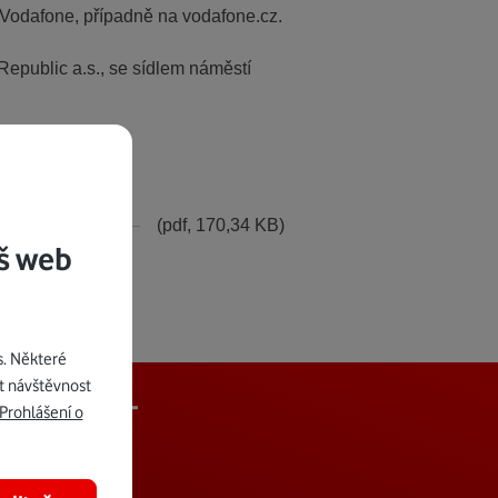
 Vodafone, případně na vodafone.cz.
epublic a.s., se sídlem náměstí
(pdf, 170,34 KB)
š web
s. Některé
t návštěvnost
j Vodafone+
Prohlášení o