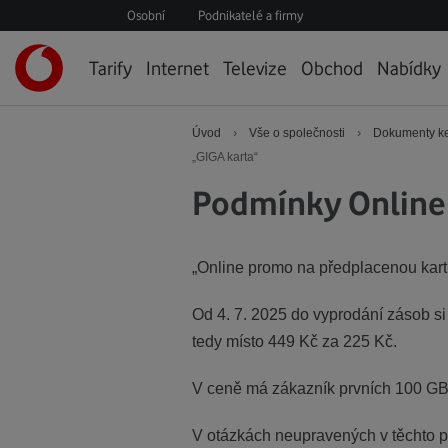
Osobní
Podnikatelé a firmy
Úvodní
Tarify
Internet
Televize
Obchod
Nabídky
stránka
›
›
Úvod
Vše o společnosti
Dokumenty ke
„GIGA karta“
Podmínky Online 
„Online promo na předplacenou kart
Od 4. 7. 2025 do vyprodání zásob s
tedy místo 449 Kč za 225 Kč.
V ceně má zákazník prvních 100 GB d
V otázkách neupravených v těchto p