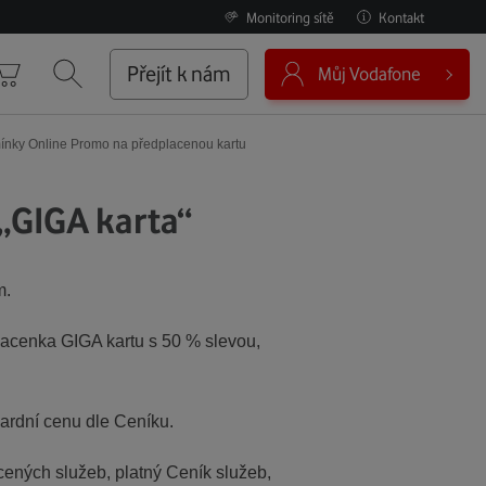
Monitoring sítě
Kontakt
0
Přejít k nám
Můj Vodafone
Košík
Vyhledávání
nky Online Promo na předplacenou kartu
„GIGA karta“
m.
lacenka GIGA kartu s 50 % slevou,
dardní cenu dle Ceníku.
ených služeb, platný Ceník služeb,