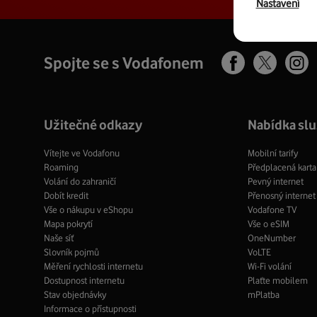
Nastavení
Spojte se s Vodafonem
Facebook
Ins
X
profil
pro
profil
Užitečné odkazy
Nabídka sl
Vítejte ve Vodafonu
Mobilní tarify
Roaming
Předplacená karta
Volání do zahraničí
Pevný internet
Dobít kredit
Přenosný internet
Vše o nákupu v eShopu
Vodafone TV
Mapa pokrytí
Vše o eSIM
Naše síť
OneNumber
Slovník pojmů
VoLTE
Měření rychlosti internetu
Wi-Fi volání
Dostupnost internetu
Plaťte mobilem
Stav objednávky
mPlatba
Informace o přístupnosti