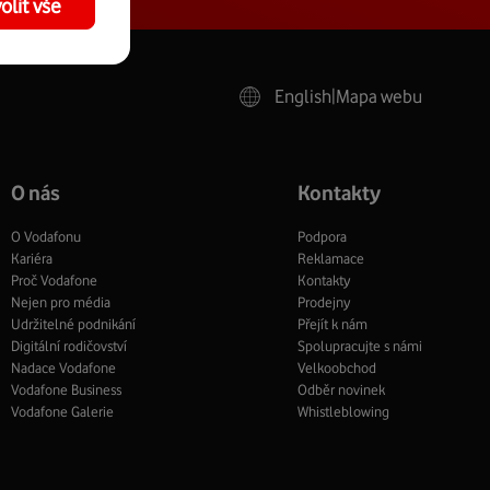
olit vše
English
|
Mapa webu
O nás
Kontakty
O Vodafonu
Podpora
Kariéra
Reklamace
Proč Vodafone
Kontakty
Nejen pro média
Prodejny
Udržitelné podnikání
Přejít k nám
Digitální rodičovství
Spolupracujte s námi
Nadace Vodafone
Velkoobchod
Vodafone Business
Odběr novinek
Vodafone Galerie
Whistleblowing