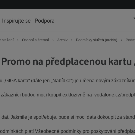
Inspirujte se
Podpora
›
›
›
›
 stažení
Osobní a firemní
Archiv
Podmínky služeb (archiv)
Podmí
Promo na předplacenou kartu 
u „GIGA karta“ (dále jen „Nabídka“) je určena novým zákazníků
i zákazníci budou moci koupit exkluzivně na vodafone.cz/predp
at. Jakmile je spotřebuje, bude si moci data dokoupit za stan
odmínkách platí Všeobecné podmínky pro poskytování předplac