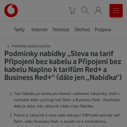
Úvodní
0
stránka
Košík
Vyhledávání
Menu
Tarify
Internet
Televize
Obchod
Podpora
‹
Podmínky služeb (archiv)
Podmínky nabídky „Sleva na tarif
Připojení bez kabelu a Připojení bez
kabelu Naplno k tarifům Red+ a
Business Red+“ (dále jen „Nabídka“)
Tato Nabídka je určena pro firemní i nefiremní zákazníky, kteří v
rozhodné době využívají tarif Red+ a Business Red+. Rozhodná
doba je doba, kdy zákazník žádá o tuto Nabídku.
Pokud si zákazník k nové nebo stávající SIM kartě aktivuje tarif
Red+, nebo Business Red+ a zaváže se k minimálnímu