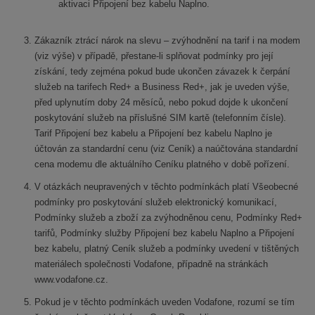
aktivaci Připojení bez kabelu Naplno.
Zákazník ztrácí nárok na slevu – zvýhodnění na tarif i na modem
(viz výše) v případě, přestane-li splňovat podmínky pro její
získání, tedy zejména pokud bude ukončen závazek k čerpání
služeb na tarifech Red+ a Business Red+, jak je uveden výše,
před uplynutím doby 24 měsíců, nebo pokud dojde k ukončení
poskytování služeb na příslušné SIM kartě (telefonním čísle).
Tarif Připojení bez kabelu a Připojení bez kabelu Naplno je
účtován za standardní cenu (viz Ceník) a naúčtována standardní
cena modemu dle aktuálního Ceníku platného v době pořízení.
V otázkách neupravených v těchto podmínkách platí Všeobecné
podmínky pro poskytování služeb elektronický komunikací,
Podmínky služeb a zboží za zvýhodněnou cenu, Podmínky Red+
tarifů, Podmínky služby Připojení bez kabelu Naplno a Připojení
bez kabelu, platný Ceník služeb a podmínky uvedení v tištěných
materiálech společnosti Vodafone, případně na stránkách
www.vodafone.cz.
Pokud je v těchto podmínkách uveden Vodafone, rozumí se tím