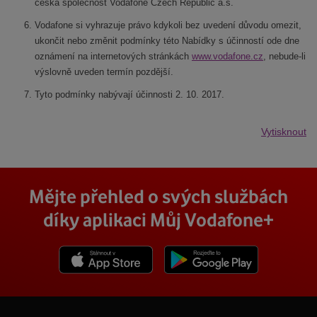
česká společnost Vodafone Czech Republic a.s.
Vodafone si vyhrazuje právo kdykoli bez uvedení důvodu omezit,
ukončit nebo změnit podmínky této Nabídky s účinností ode dne
oznámení na internetových stránkách
www.vodafone.cz
, nebude-li
výslovně uveden termín pozdější.
Tyto podmínky nabývají účinnosti 2. 10. 2017.
Vytisknout
Mějte přehled o svých službách
díky aplikaci Můj Vodafone+
Stáhnout z App Store
Stáhnout z Goole Play