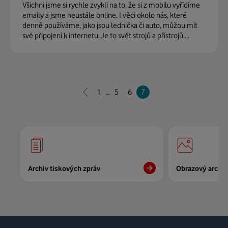
Všichni jsme si rychle zvykli na to, že si z mobilu vyřídíme
emaily a jsme neustále online. I věci okolo nás, které
denně používáme, jako jsou lednička či auto, můžou mít
své připojení k internetu. Je to svět strojů a přístrojů,...
1
…
5
6
7
Archiv tiskových zpráv
Obrazový archiv