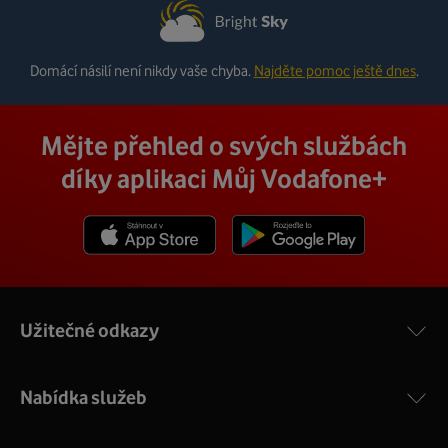
Domácí násilí není nikdy vaše chyba.
Najděte pomoc ještě dnes
.
Mějte přehled o svých službách
díky aplikaci Můj Vodafone+
Stáhnout z App Store
Stáhnout z Goole Play
Užitečné odkazy
Nabídka služeb