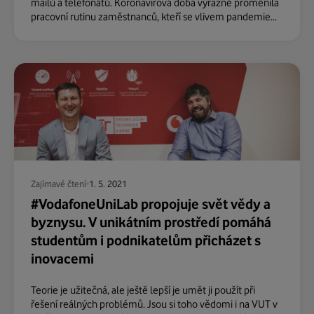
mailů a telefonátů. Koronavirová doba výrazně proměnila
pracovní rutinu zaměstnanců, kteří se vlivem pandemie...
Zajímavé čtení
1. 5. 2021
#VodafoneUniLab propojuje svět vědy a
byznysu. V unikátním prostředí pomáhá
studentům i podnikatelům přicházet s
inovacemi
Teorie je užitečná, ale ještě lepší je umět ji použít při
řešení reálných problémů. Jsou si toho vědomi i na VUT v