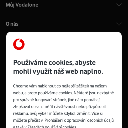
Můj Vodafone
O nás
Kontakty
Používáme cookies, abyste
mohli využít náš web naplno.
Management
Recruitment
Top
Platinové
and
Academy
odpovědná
ocenění
engineering
Awards
firma
udržitelnosti
Chceme vám nabídnout co nejlepší zážitek na našem
consultancy
logo
roku
EcoVadis
2024
2025
Best
Vodafone
webu, a proto používáme cookies. Některé jsou nezbytné
Buy
má
Award
První
pro správné fungování stránek, jiné nám pomáhají
zelenou
Spojte se s Vodafonem
síť
zlepšovat obsah, měřit návštěvnost nebo přizpůsobit
reklamu. Svůj výběr můžete kdykoli změnit. Více si
Youtube
Facebook
Vodafone
Instagram
X
LinkedIn
profil
můžete přečíst v
Prohlášení o zpracování osobních údajů
profil
TV
profil
profil
profil
Facebook
a také v
Zásadách používání cookies
.