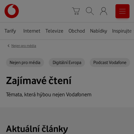
Úvodní
0
stránka
Košík
Vyhledávání
Menu
Tarify
Internet
Televize
Obchod
Nabídky
Inspirujte 
‹
Nejen pro média
Nejen pro média
Digitální Evropa
Podcast Vodafone
Zajímavé čtení
Témata, která hýbou nejen Vodafonem
Aktuální články