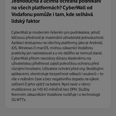
Jednoduchá a účinná ochrana podnikání
na všech platformách? CyberWall od
Vodafonu pomůže i tam, kde selhává
lidský faktor
CyberWall je moderním řešením pro podnikatele, jehož
klíčovou předností je maximální uživatelská jednoduchost.
Aplikaci dostupnou na všechny platformy, jako je Android,
iOS, Windows či macOS, mohou zákazníci Vodafonu
prakticky jen nainstalovat a o nic dalšího se nemusí starat.
CyberWall přitom navzdory důrazu kladenému na
uživatelskou přívětivost zajistí pokročilou ochranu před
různými hrozbami. Uživatele ochrání před viry, škodlivými
aplikacemi, zkontroluje bezpečnost odkazů i souborů – to
vše v reálném čase a bez negativního dopadu na výkon
zařízení či jeho výdrž na baterii. Nyní navíc v rámci
multilicence za 145 Kč měsíčně bez DPH. Služby
firemním zákazníkům Vodafone rozšiřuje i o technologii
5G WTTx.