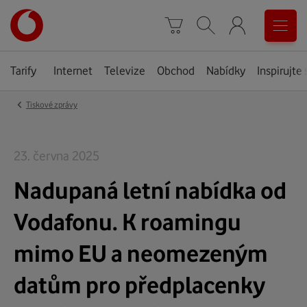
Úvodní
0
stránka
Košík
Vyhledávání
Menu
Tarify
Internet
Televize
Obchod
Nabídky
Inspirujte 
‹
Tiskové zprávy
23. června 2025
Nadupaná letní nabídka od
Vodafonu. K roamingu
mimo EU a neomezeným
datům pro předplacenky