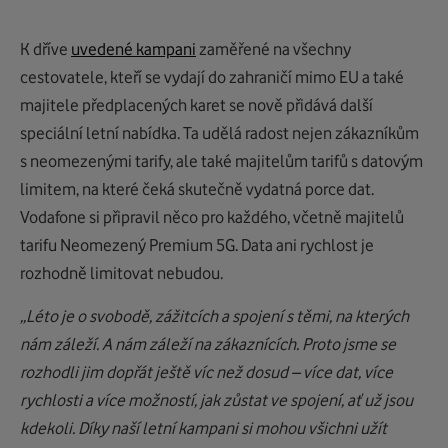
K dříve
uvedené kampani
zaměřené na všechny
cestovatele, kteří se vydají do zahraničí mimo EU a také
majitele předplacených karet se nově přidává další
speciální letní nabídka. Ta udělá radost nejen zákazníkům
s neomezenými tarify, ale také majitelům tarifů s datovým
limitem, na které čeká skutečně vydatná porce dat.
Vodafone si připravil něco pro každého, včetně majitelů
tarifu Neomezený Premium 5G. Data ani rychlost je
rozhodně limitovat nebudou.
„Léto je o svobodě, zážitcích a spojení s těmi, na kterých
nám záleží. A nám záleží na zákaznících. Proto jsme se
rozhodli jim dopřát ještě víc než dosud – více dat, více
rychlosti a více možností, jak zůstat ve spojení, ať už jsou
kdekoli. Díky naší letní kampani si mohou všichni užít