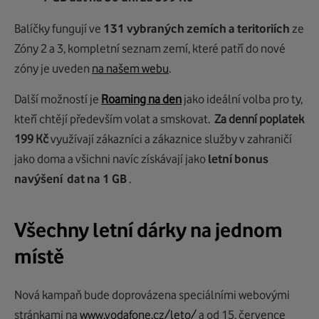
Balíčky fungují ve
131 vybraných zemích a teritoriích
ze
Zóny 2 a 3, kompletní seznam zemí, které patří do nové
zóny je uveden
na našem webu
.
Další možností je
Roaming na den
jako ideální volba pro ty,
kteří chtějí především volat a smskovat.
Za denní poplatek
199 Kč
využívají zákazníci a zákaznice služby v zahraničí
jako doma a všichni navíc získávají jako
letní bonus
navýšení dat na 1 GB
.
Všechny letní dárky na jednom
místě
Nová kampaň bude doprovázena speciálními webovými
stránkami na
www.vodafone.cz/leto/
a od 15. července