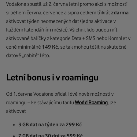
Vodafone spustil už 2. června letní promo akci s možností
si během června, července a srpna celkem třikrát
zdarma
aktivovat týden neomezených dat (jedna aktivace v
každém kalendářním měsíci). Všichni, kdo budou mít
aktivované balíčky z kategorie Data + SMS nebo Komplet v
ceně minimálně
149 Kč,
se tak mohou těšit na skutečně
datově „nabité“ léto.
Letní bonus i v roamingu
Od 1. června Vodafone přidal i dvě nové možnosti v
roamingu – ke stávajícímu tarifu
World Roaming
, lze
aktivovat
3 GB dat na týden za 299 Kč
7 GB dat na 30 dní za 599 Kč