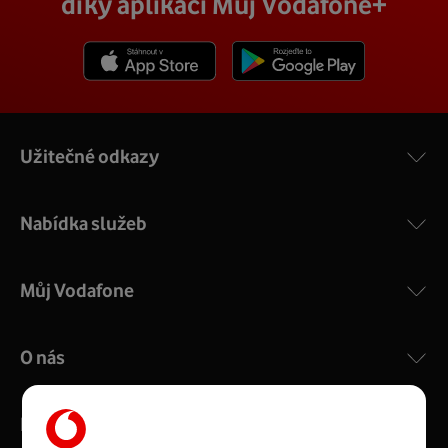
díky aplikaci Můj Vodafone+
Stáhnout z App Store
Stáhnout z Goole Play
Užitečné odkazy
Nabídka služeb
Můj Vodafone
O nás
Kontakty