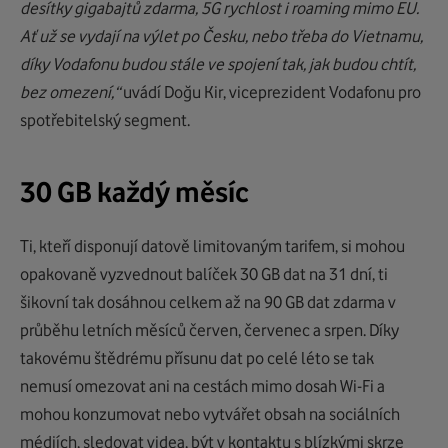
desítky gigabajtů zdarma, 5G rychlost i roaming mimo EU.
Ať už se vydají na výlet po Česku, nebo třeba do Vietnamu,
díky Vodafonu budou stále ve spojení tak, jak budou chtít,
bez omezení,“
uvádí Doğu Kir, viceprezident Vodafonu pro
spotřebitelský segment.
30 GB každý měsíc
Ti, kteří disponují datově limitovaným tarifem, si mohou
opakovaně vyzvednout balíček 30 GB dat na 31 dní, ti
šikovní tak dosáhnou celkem až na 90 GB dat zdarma v
průběhu letních měsíců červen, červenec a srpen. Díky
takovému štědrému přísunu dat po celé léto se tak
nemusí omezovat ani na cestách mimo dosah Wi-Fi a
mohou konzumovat nebo vytvářet obsah na sociálních
médiích, sledovat videa, být v kontaktu s blízkými skrze