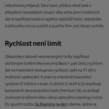
videohovory kdykoli. Data navíc přijdou vhod také v
případech nenadálých situací: díky extra porci mobilních
dat si například snadno najdete nejbližší hotel, objednáte
si jídlo přes rozvoz a ještě si pustíte film, než dorazí večeře.
Rychlost není limit
Zákazníky s datově neomezenými tarify, například
oblíbeným tarifem Neomezený Basic+, pak čeká zrychlení
dat na maximální dostupnou rychlost, opět na 31 dní s
možností opakování. V praxi to znamená maximální
rychlost tři měsíce v kuse. A všichni ti, kteří si již dopřávají
kompletně neomezeného tarifu Premium 5G, se dočkají
možnosti si během léta v rámci datového roamingu mimo
EU spustit službu
3x Roaming na den
zdarma. Jedná se