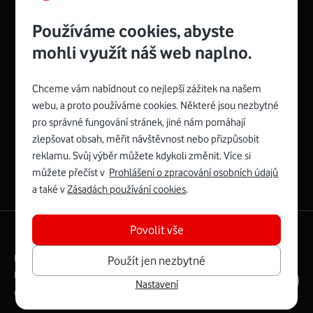
Používáme cookies, abyste
mohli využít náš web naplno.
Management
Recruitment
Top
Platinové
and
Academy
odpovědná
ocenění
engineering
Awards
firma
udržitelnosti
Chceme vám nabídnout co nejlepší zážitek na našem
consultancy
logo
roku
EcoVadis
2024
2025
Best
Vodafone
webu, a proto používáme cookies. Některé jsou nezbytné
Buy
má
Award
První
pro správné fungování stránek, jiné nám pomáhají
zelenou
Spojte se s Vodafonem
síť
zlepšovat obsah, měřit návštěvnost nebo přizpůsobit
reklamu. Svůj výběr můžete kdykoli změnit. Více si
Youtube
Facebook
Vodafone
Instagram
X
LinkedIn
profil
můžete přečíst v
Prohlášení o zpracování osobních údajů
profil
TV
profil
profil
profil
Facebook
a také v
Zásadách používání cookies
.
profil
Povolit vše
English
|
Mapa webu
Právní podmínky
Ochrana soukromí
Použít jen nezbytné
Digitální odpovědnost
Cookies
Dokumenty
Ceník
Nastavení
Copyright © 2026 Vodafone Czech Republic a.s.