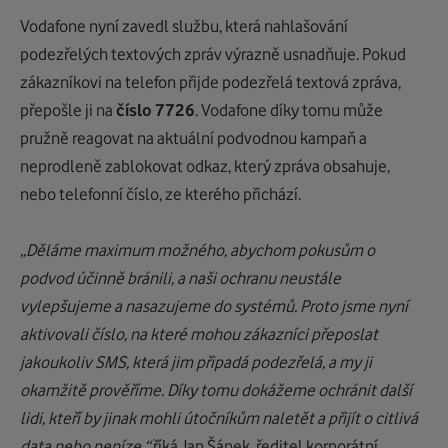
Vodafone nyní zavedl službu, která nahlašování
podezřelých textových zpráv výrazně usnadňuje.
Pokud
zákazníkovi na telefon přijde podezřelá textová zpráva,
přepošle ji na
číslo 7726
. Vodafone díky tomu může
pružně reagovat na aktuální podvodnou kampaň a
neprodleně zablokovat odkaz, který zpráva obsahuje,
nebo telefonní číslo, ze kterého přichází.
„
Děláme maximum možného, abychom pokusům o
podvod
účinně
bránili, a naši ochranu neustále
vylepšujeme a nasazujeme do systémů.
Proto jsme nyní
aktivovali číslo
,
na které mohou zákazníci přeposlat
jakoukoliv SMS, která jim připadá podezřelá, a my ji
okamžitě prověříme.
Díky tomu dokážeme ochránit další
lidi,
kteří by jinak mohli útočníkům naletět a přijít o citlivá
data nebo peníze
,“
říká
Jan
Šánek
, ředitel korporátní