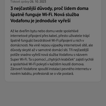
Tiskové zprávy
26. 10. 2023
3 nejčastější důvody, proč lidem doma
špatně funguje Wi-Fi. Nová služba
Vodafonu je jednoduše vyřeší
Až ke dveřím bytu nebo domu vede spolehlivé
internetové připojení přes kabel, přesto uživatele trápí
špatně fungující bezdrátové Wi-Fi připojení u nich v
domácnosti. Na vině nejsou výpadky internetové sítě, ale
důvody skryté až v samotné domácí síti. Tři nejčastější
potíže snadno vyřeší nová služba Vodafonu s názvem
Super Wi-Fi. Ta s pomocí „chytrých krabiček“ zajistí rychlé
a spolehlivé Wi-Fi pokrytí v každém koutě domova.
Zároveň Vodafone spouští instalaci pevného internetu v
novém kabátu, profesionál se o vše postará.