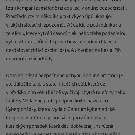
letní kampani
zaměřené na
edukaci v
online bezpečnost
i
.
Prostřednictvím několika praktických tipů ukazuje,
v jakých situacích zpozornět. Ať už
jde
o podvodníka na
telefonu, který vytváří časový tlak, nebo třeba podezřelou
výhru v loterii, důležité je zachovat chladnou hlavu a
nesdělovat citlivá osobní data
. A
už vůbec ne hesla, PIN
nebo autorizační kódy.
Osvojení zásad bezpečného pohybu v
online pros
toru je
ale důležité
také u stále mladších dětí, které
u
ž
v předškolním věku běžně využívají chytré telefony nebo
tablety.
Vodafone proto podpořil knihu nazvanou
Kyb
e
rpohádky
, kterou vydalo
Centrum kybernetické
bezpečnosti.
Cílem je poukázat prostřednictvím
klasických
pohádek, které
děti dobře znají
, na různá
nebezpečí v kybernetickém světě
a dát i návod k řešení,