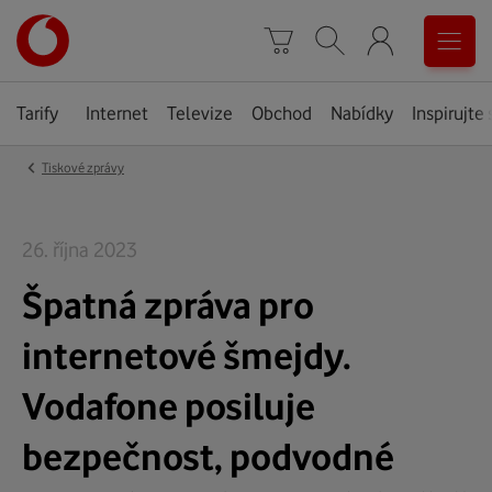
Úvodní
0
stránka
Košík
Vyhledávání
Menu
Tarify
Internet
Televize
Obchod
Nabídky
Inspirujte 
‹
Tiskové zprávy
26. října 2023
Špatná zpráva pro
internetové šmejdy.
Vodafone posiluje
bezpečnost, podvodné