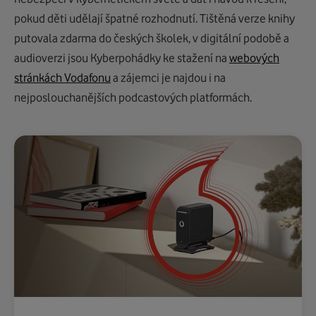
pokud
děti
udělají špatné rozhodnutí.
Tištěná verze knihy
putovala
zdarma do českých školek, v digitální podobě a
audioverzi
jsou
Kyberpohádky
ke stažení
na
webových
stránkách
Vodafonu
a
zájemci je najdou i
na
nejposlouchanějších
podcastových
platformách
.