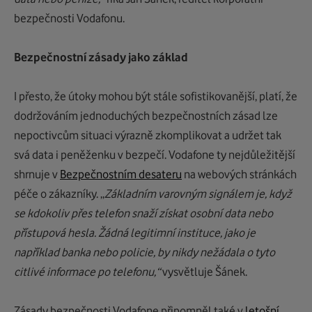
bezpečnosti
Vodafonu
.
Bezpečnostní zásady jako základ
I přesto, že útoky mohou být stále sofistikovanější, platí, že
dodržováním
jednoduchých
bezpečnostních zásad lze
nepoctivcům situaci výrazně zkomplikovat a udržet tak
svá data
i
peněženku v bezpečí.
Vodafone ty
nejdůležitější
shrnuje
v
Bezpečnostním desateru
na webových stránkách
péče o zákazníky
.
„
Základním varovným signálem je, když
se kdokoliv přes telefon snaží získat osobní data nebo
přístupová hesla. Žádná legitimní instituce, jako je
například banka nebo policie, by nikdy nežádala o tyto
citlivé informace po telefonu
,“
vysvětluje
Šánek
.
Z
ásady
bezpečnosti
Vodafone
připom
něl
také
v
letošní