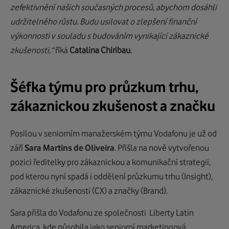
zefektivnění našich současných procesů, abychom dosáhli
udržitelného růstu. Budu usilovat o zlepšení finanční
výkonnosti v souladu s budováním vynikající zákaznické
zkušenosti,“
říká
Catalina Chiribau
.
Šéfka týmu pro průzkum trhu,
zákaznickou zkušenost a značku
Posilou v seniorním manažerském týmu Vodafonu je už od
září
Sara Martins de Oliveira
. Přišla na nově vytvořenou
pozici ředitelky pro zákaznickou a komunikační strategii,
pod kterou nyní spadá i oddělení průzkumu trhu (Insight),
zákaznické zkušenosti (CX) a značky (Brand).
Sara přišla do Vodafonu ze společnosti Liberty Latin
America, kde působila jako seniorní marketingová