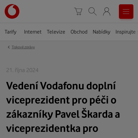
Úvodní
0
stránka
Košík
Vyhledávání
Menu
Tarify
Internet
Televize
Obchod
Nabídky
Inspirujte 
‹
Tiskové zprávy
21. října 2024
Vedení Vodafonu doplní
viceprezident pro péči o
zákazníky Pavel Škarda a
viceprezidentka pro