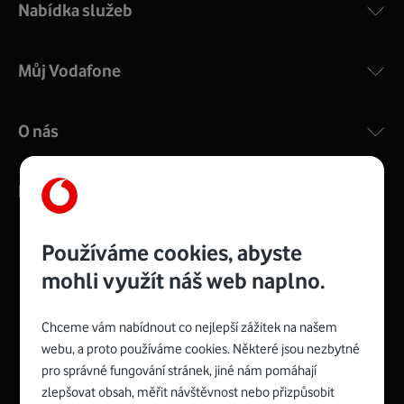
Nabídka služeb
Můj Vodafone
O nás
Kontakty
Používáme cookies, abyste
mohli využít náš web naplno.
Management
Recruitment
Top
Platinové
and
Academy
odpovědná
ocenění
engineering
Awards
firma
udržitelnosti
Chceme vám nabídnout co nejlepší zážitek na našem
consultancy
logo
roku
EcoVadis
2024
2025
Best
Vodafone
webu, a proto používáme cookies. Některé jsou nezbytné
Buy
má
Award
První
pro správné fungování stránek, jiné nám pomáhají
zelenou
Spojte se s Vodafonem
síť
zlepšovat obsah, měřit návštěvnost nebo přizpůsobit