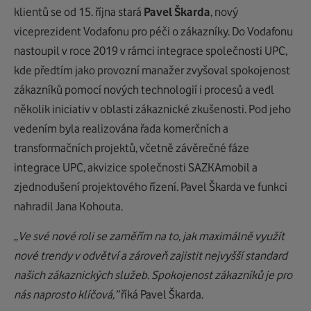
klientů se od 15. října stará
Pavel Škarda
, nový
viceprezident Vodafonu pro péči o zákazníky. Do Vodafonu
nastoupil v roce 2019 v rámci integrace společnosti UPC,
kde předtím jako provozní manažer zvyšoval spokojenost
zákazníků pomocí nových technologií i procesů a vedl
několik iniciativ v oblasti zákaznické zkušenosti. Pod jeho
vedením byla realizována řada komerčních a
transformačních projektů, včetně závěrečné fáze
integrace UPC, akvizice společnosti SAZKAmobil a
zjednodušení projektového řízení. Pavel
Škarda ve funkci
nahradil Jana Kohouta.
„
Ve své nové roli se zaměřím na to, jak maximálně využít
nové trendy v odvětví a zároveň zajistit nejvyšší standard
našich zákaznických služeb. Spokojenost zákazníků je pro
nás naprosto klíčová,”
říká Pavel Škarda.