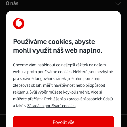
O nás
Kontakty
Používáme cookies, abyste
mohli využít náš web naplno.
Management
Recruitment
Top
Platinové
and
Academy
odpovědná
ocenění
engineering
Awards
firma
udržitelnosti
Chceme vám nabídnout co nejlepší zážitek na našem
consultancy
logo
roku
EcoVadis
2024
2025
Best
Vodafone
webu, a proto používáme cookies. Některé jsou nezbytné
Buy
má
Award
První
pro správné fungování stránek, jiné nám pomáhají
zelenou
Spojte se s Vodafonem
síť
zlepšovat obsah, měřit návštěvnost nebo přizpůsobit
reklamu. Svůj výběr můžete kdykoli změnit. Více si
Youtube
Facebook
Vodafone
Instagram
X
LinkedIn
profil
můžete přečíst v
Prohlášení o zpracování osobních údajů
profil
TV
profil
profil
profil
Facebook
a také v
Zásadách používání cookies
.
profil
Povolit vše
English
|
Mapa webu