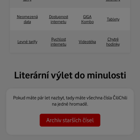
Neomezená
Dostupnost
GIGA
Tablety
data
internetu
Kombo
Rychlost
Chytré
Levné tarify
Videotéka
internetu
hodinky
Literární výlet do minulosti
Pokud máte pár let nazbyt, tady máte všechna čísla ČiliChili
na jedné hromadě.
Archiv starších čísel