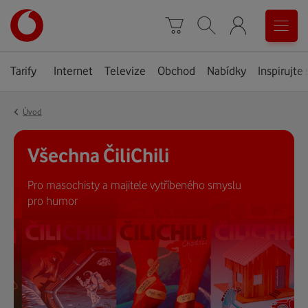
Úvodní
0
stránka
Košík
Vyhledávání
Menu
Tarify
Internet
Televize
Obchod
Nabídky
Inspirujte 
‹
Úvod
Všechna ČiliChili
Pro masochisty a majitele vytříbeného smyslu
pro humor