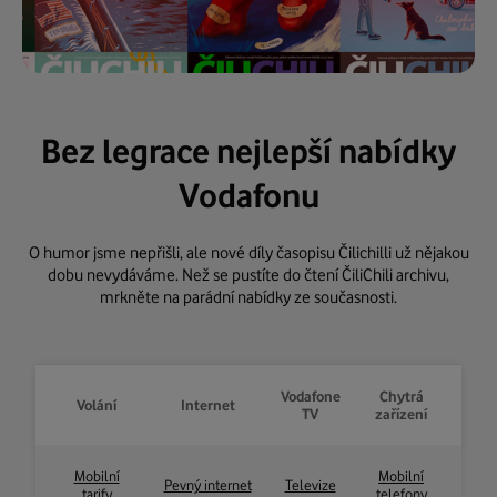
Bez legrace nejlepší nabídky
Vodafonu
O humor jsme nepřišli, ale nové díly časopisu Čilichilli už nějakou
dobu nevydáváme. Než se pustíte do čtení ČiliChili archivu,
mrkněte na parádní nabídky ze současnosti.
Vodafone
Chytrá
Volání
Internet
TV
zařízení
Mobilní
Mobilní
Pevný internet
Televize
tarify
telefony