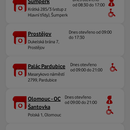
Šumperk
od 08:30 do 17:00
Krátká 285/3 (vstup z
Hlavní třídy), Šumperk
Dnes otevřeno od 09:00
Prostějov
do 17:30
Dukelská brána 7,
Prostějov
Dnes otevřeno
Palác Pardubice
od 09:00 do 21:00
Masarykovo náměstí
2799, Pardubice
Dnes otevřeno
Olomouc - OC
od 09:00 do 21:00
Šantovka
Polská 1, Olomouc