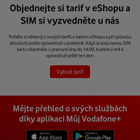
Objednejte si tarif v eShopu a
SIM si vyzvedněte u nás
Pořiďte si některý z
nových tarifů
v našem eShopu a při způsobu
doručení zvolte vyzvednutí v prodejně. Když si svou novou SIM
kartu objednáte v pracovní dny do 14:00, budete ji mít k
vyzvednutí ještě ten den.
Vybrat tarif
Mějte přehled o svých službách
díky aplikaci Můj Vodafone+
Stáhnout z App Store
Stáhnout z Goole Play