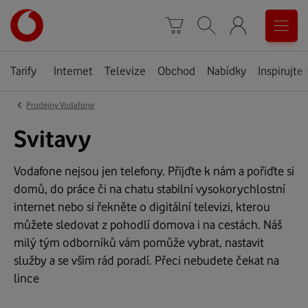
Úvodní
0
stránka
Košík
Vyhledávání
Menu
Tarify
Internet
Televize
Obchod
Nabídky
Inspirujte 
‹
Prodejny Vodafone
Svitavy
Vodafone nejsou jen telefony. Přijďte k nám a pořiďte si
domů, do práce či na chatu stabilní vysokorychlostní
internet nebo si řekněte o digitální televizi, kterou
můžete sledovat z pohodlí domova i na cestách. Náš
milý tým odborníků vám pomůže vybrat, nastavit
služby a se vším rád poradí. Přeci nebudete čekat na
lince