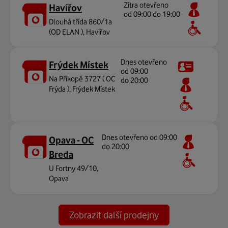
Zítra otevřeno
Havířov
od 09:00 do 19:00
Dlouhá třída 860/1a
(OD ELAN ), Havířov
Dnes otevřeno
Frýdek Místek
od 09:00
Na Příkopě 3727 ( OC
do 20:00
Frýda ), Frýdek Místek
Dnes otevřeno od 09:00
Opava - OC
do 20:00
Breda
U Fortny 49/10,
Opava
Zobrazit další prodejny