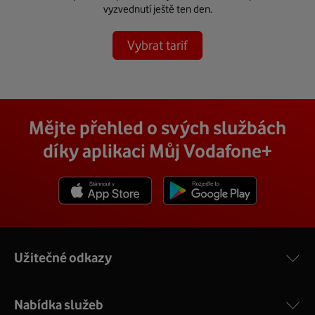
vyzvednutí ještě ten den.
Vybrat tarif
Mějte přehled o svých službách
díky aplikaci Můj Vodafone+
Stáhnout z App Store
Stáhnout z Goole Play
Užitečné odkazy
Nabídka služeb