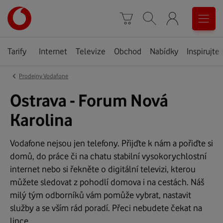
Úvodní
0
stránka
Košík
Vyhledávání
Menu
Tarify
Internet
Televize
Obchod
Nabídky
Inspirujte 
‹
Prodejny Vodafone
Ostrava - Forum Nová
Karolina
Vodafone nejsou jen telefony. Přijďte k nám a pořiďte si
domů, do práce či na chatu stabilní vysokorychlostní
internet nebo si řekněte o digitální televizi, kterou
můžete sledovat z pohodlí domova i na cestách. Náš
milý tým odborníků vám pomůže vybrat, nastavit
služby a se vším rád poradí. Přeci nebudete čekat na
lince