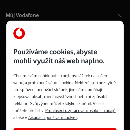
Můj Vodafone
O nás
Používáme cookies, abyste
Kontakty
mohli využít náš web naplno.
Chceme vám nabídnout co nejlepší zážitek na našem
webu, a proto používáme cookies. Některé jsou nezbytné
Management
Recruitment
Top
Platinové
pro správné fungování stránek, jiné nám pomáhají
and
Academy
odpovědná
ocenění
engineering
Awards
firma
udržitelnosti
zlepšovat obsah, měřit návštěvnost nebo přizpůsobit
consultancy
logo
roku
EcoVadis
2024
2025
Best
Vodafone
reklamu. Svůj výběr můžete kdykoli změnit. Více si
Buy
má
Award
První
můžete přečíst v
Prohlášení o zpracování osobních údajů
zelenou
Spojte se s Vodafonem
a také v
Zásadách používání cookies
.
síť
Youtube
Facebook
Vodafone
Instagram
X
LinkedIn