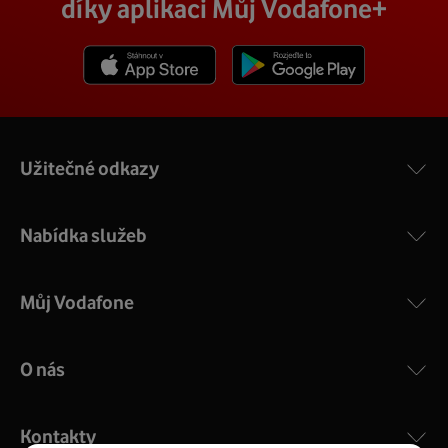
díky aplikaci Můj Vodafone+
Stáhnout z App Store
Stáhnout z Goole Play
Užitečné odkazy
Nabídka služeb
Můj Vodafone
O nás
Kontakty