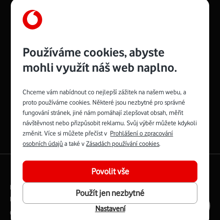
Management
Recruitment
Top
Platinové
Používáme cookies, abyste
and
Academy
odpovědná
ocenění
engineering
Awards
firma
udržitelnosti
mohli využít náš web naplno.
consultancy
logo
roku
EcoVadis
2024
2025
Best
Vodafone
Buy
má
Chceme vám nabídnout co nejlepší zážitek na našem webu, a
Award
První
Spojte se s Vodafonem
proto používáme cookies. Některé jsou nezbytné pro správné
zelenou
síť
fungování stránek, jiné nám pomáhají zlepšovat obsah, měřit
Youtube
Facebook
Vodafone
Instagram
X
LinkedIn
návštěvnost nebo přizpůsobit reklamu. Svůj výběr můžete kdykoli
profil
profil
TV
profil
profil
profil
změnit. Více si můžete přečíst v
Prohlášení o zpracování
Facebook
osobních údajů
a také v
Zásadách používání cookies
.
profil
English
|
Mapa webu
Povolit vše
Právní podmínky
Ochrana soukromí
Použít jen nezbytné
Digitální odpovědnost
Cookies
Dokumenty
Ceník
Nastavení
Copyright © 2026 Vodafone Czech Republic a.s.