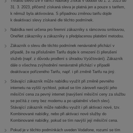
Trvalou slevu lze v rámci Nabídky získat v období od 1. 2. 2023 do
31. 3. 2023, přičemž získaná sleva je platná jen a pouze s tarifem,
k němuž byla aktivována. S případnou změnou tarifu dojde
k deaktivaci slevy získané dle těchto podmínek.
Nabídka není určena pro firemní zákazníky s rámcovou smlouvou,
OneNet zákazníky a zákazníky s předplacenou platební metodou.
Zákazník o slevu dle těchto podmínek nenávratně přichází v
případě, že na příslušném Tarifu dojde k omezení či přerušení
služeb (např. z důvodu prodlení s úhradou Vyúčtování). Zákazník
dále o všechna zvýhodnění nenávratně přichází v případě
deaktivace pořízeného Tarifu, např. i při změně Tarifu na jiný.
Stávající zákazník může nabídku využít při změně pevného
internetu na vyšší rychlost, pokud se tím zároveň navýší jeho
měsíční cena za pevný internet (navýšení měsíční ceny za službu
se počítá z ceny bez modemu a po uplatnění všech slev).
Stávající zákazník může nabídku využít i při aktivaci nové, tzv.
Kombinované nabídky, nebo při aktivaci nové služby do
Kombinované nabídky, pokud se tím navýší její měsíční cena.
Pokud je v těchto podmínkách uveden Vodafone, rozumí se tím