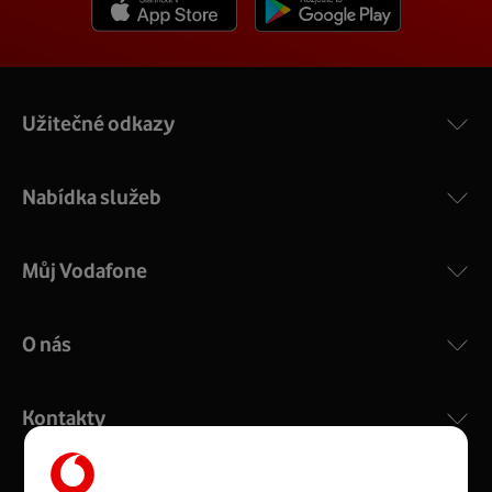
Užitečné odkazy
Nabídka služeb
Můj Vodafone
O nás
Kontakty