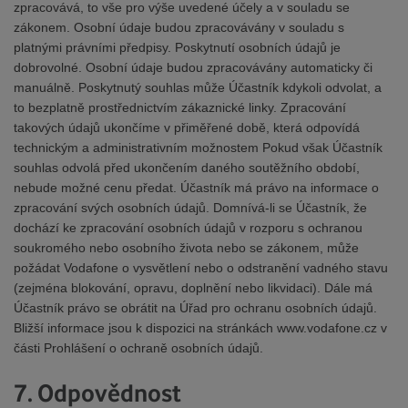
zpracovává, to vše pro výše uvedené účely a v souladu se
zákonem. Osobní údaje budou zpracovávány v souladu s
platnými právními předpisy. Poskytnutí osobních údajů je
dobrovolné. Osobní údaje budou zpracovávány automaticky či
manuálně. Poskytnutý souhlas může Účastník kdykoli odvolat, a
to bezplatně prostřednictvím zákaznické linky. Zpracování
takových údajů ukončíme v přiměřené době, která odpovídá
technickým a administrativním možnostem Pokud však Účastník
souhlas odvolá před ukončením daného soutěžního období,
nebude možné cenu předat. Účastník má právo na informace o
zpracování svých osobních údajů. Domnívá-li se Účastník, že
dochází ke zpracování osobních údajů v rozporu s ochranou
soukromého nebo osobního života nebo se zákonem, může
požádat Vodafone o vysvětlení nebo o odstranění vadného stavu
(zejména blokování, opravu, doplnění nebo likvidaci). Dále má
Účastník právo se obrátit na Úřad pro ochranu osobních údajů.
Bližší informace jsou k dispozici na stránkách www.vodafone.cz v
části Prohlášení o ochraně osobních údajů.
7. Odpovědnost