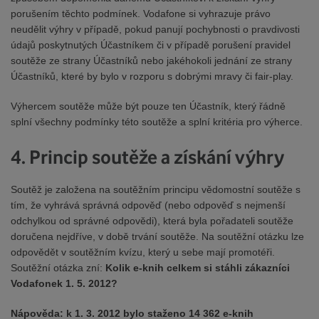
porušením těchto podmínek. Vodafone si vyhrazuje právo
neudělit výhry v případě, pokud panují pochybnosti o pravdivosti
údajů poskytnutých Účastníkem či v případě porušení pravidel
soutěže ze strany Účastníků nebo jakéhokoli jednání ze strany
Účastníků, které by bylo v rozporu s dobrými mravy či fair-play.
Výhercem soutěže může být pouze ten Účastník, který řádně
splní všechny podmínky této soutěže a splní kritéria pro výherce.
4. Princip soutěže a získání výhry
Soutěž je založena na soutěžním principu vědomostní soutěže s
tím, že vyhrává správná odpověď (nebo odpověď s nejmenší
odchylkou od správné odpovědi), která byla pořadateli soutěže
doručena nejdříve, v době trvání soutěže. Na soutěžní otázku lze
odpovědět v soutěžním kvízu, který u sebe mají promotéři.
Soutěžní otázka zní:
Kolik e-knih celkem si stáhli zákazníci
Vodafonek 1. 5. 2012?
Nápověda:
k 1. 3. 2012 bylo staženo 14 362 e-knih