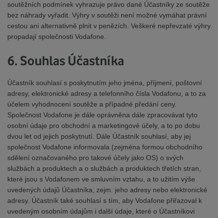
soutěžních podmínek vyhrazuje právo dané Účastníky ze soutěže
bez náhrady vyřadit. Výhry v soutěži není možné vymáhat právní
cestou ani alternativně plnit v penězích. Veškeré nepřevzaté výhry
propadají společnosti Vodafone.
6. Souhlas Účastníka
Účastník souhlasí s poskytnutím jeho jména, příjmení, poštovní
adresy, elektronické adresy a telefonního čísla Vodafonu, a to za
účelem vyhodnocení soutěže a případné předání ceny.
Společnost Vodafone je dále oprávněna dále zpracovávat tyto
osobní údaje pro obchodní a marketingové účely, a to po dobu
dvou let od jejich poskytnutí. Dále Účastník souhlasí, aby jej
společnost Vodafone informovala (zejména formou obchodního
sdělení označovaného pro takové účely jako OS) o svých
službách a produktech a o službách a produktech třetích stran,
které jsou s Vodafonem ve smluvním vztahu, a to užitím výše
uvedených údajů Účastníka, zejm. jeho adresy nebo elektronické
adresy. Účastník také souhlasí s tím, aby Vodafone přiřazoval k
uvedeným osobním údajům i další údaje, které o Účastníkovi