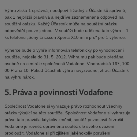
Výhru získá 1 správná, neodpoví-li žádný z Účastníků správně,
pak 1 nejbližší pravdivá a nejdříve zaznamenaná odpověď na
soutěžní otázku. Každý Účastník může na soutěžní otázku
odpovědět pouze jednou. V soutěži bude udělena tato výhra – 1
ks telefonu „Sony Ericsson Xperia X10 mini pro“ pro 1 výherce.
Výherce bude o výhře informován telefonicky po vyhodnocení
soutěže, nejdéle do 31. 5. 2012. Výhra mu pak bude předána
osobně na centrále společnosti Vodafone, Vinohradská 167, 100
00 Praha 10. Pokud Účastník výhru nevyzvedne, ztrácí Účastník
na výhru nárok.
5. Práva a povinnosti Vodafone
Společnost Vodafone si vyhrazuje právo rozhodnout všechny
otázky týkající se této soutěže. Společnost Vodafone si vyhrazuje
právo tato pravidla kdykoliv změnit, soutěž pozastavit či zrušit.
Vodafone je rovněž oprávněna soutěž dle svého uvážení
prodloužit. Vodafone si při zjištění jakéhokoliv porušení