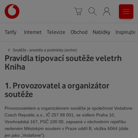
Úvodní
0
stránka
Košík
Vyhledávání
Menu
Tarify
Internet
Televize
Obchod
Nabídky
Inspirujte 
‹
Soutěže - pravidla a podmínky (archiv)
Pravidla tipovací soutěže veletrh
Kniha
1. Provozovatel a organizátor
soutěže
Provozovatelem a organizátorem soutěže je společnost Vodafone
Czech Republic a.s., IČ 257 88 001, se sídlem Praha 10,
Vinohradská 167, PSČ 100 00, zapsaná v obchodním rejstříku
vedeném Městským soudem v Praze oddíl B, vložka 6064 (dále
jen jako „Vodafone“).