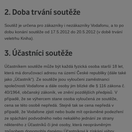
2. Doba trvání soutěže
Soutěž je určena pro zákazníky i nezákazníky Vodafonu, a to po
dobu konání soutěže od 17.5.2012 do 20.5.2012 (v době trvání
veletrhu Kniha).
3. Účastníci soutěže
Účastníkem soutěže může být každá fyzická osoba starší 18 let,
která má doručovací adresu na území České republiky (dále také
jako „Účastník“). Ze soutěže jsou vyloučeni zaměstnanci
společnosti Vodafone a dále osoby jim blízké dle § 116 zákona č.
40/1964, občanský zákoník, ve znění pozdějších předpisů. V
případě, že se výhercem stane osoba vyloučená ze soutěže,
cena se této osobě nepředá. Stejně tak se cena nepředá v
případě, že Vodafone zjistí nebo bude mít oprávněné podezření
ze spáchání podvodného nebo nekalého jednání ze strany
některého z Účastníků či jiné osoby, která neoprávněným
způsobem dopomohla danému Účastníkovi k získání výhry