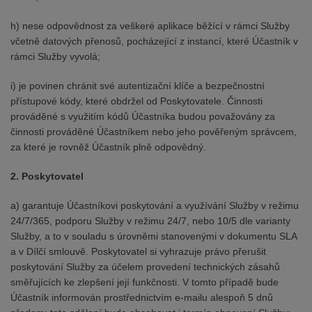
h) nese odpovědnost za veškeré aplikace běžící v rámci Služby
včetně datových přenosů, pocházející z instancí, které Účastník v
rámci Služby vyvolá;
i) je povinen chránit své autentizační klíče a bezpečnostní
přístupové kódy, které obdržel od Poskytovatele. Činnosti
prováděné s využitím kódů Účastníka budou považovány za
činnosti prováděné Účastníkem nebo jeho pověřeným správcem,
za které je rovněž Účastník plně odpovědný.
2. Poskytovatel
a) garantuje Účastníkovi poskytování a využívání Služby v režimu
24/7/365, podporu Služby v režimu 24/7, nebo 10/5 dle varianty
Služby, a to v souladu s úrovněmi stanovenými v dokumentu SLA
a v Dílčí smlouvě. Poskytovatel si vyhrazuje právo přerušit
poskytování Služby za účelem provedení technických zásahů
směřujících ke zlepšení její funkčnosti. V tomto případě bude
Účastník informován prostřednictvím e-mailu alespoň 5 dnů