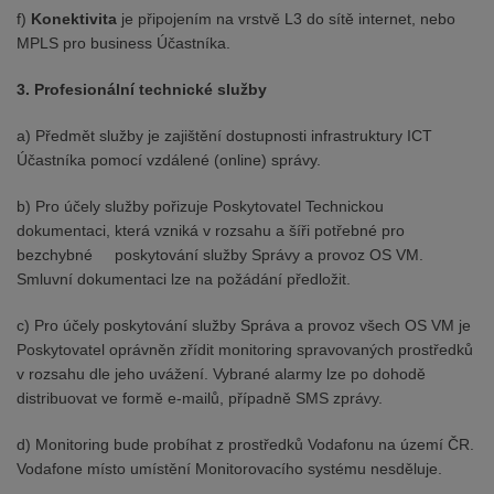
f)
Konektivita
je připojením na vrstvě L3 do sítě internet, nebo
MPLS pro business Účastníka.
3. Profesionální technické služby
a) Předmět služby je zajištění dostupnosti infrastruktury ICT
Účastníka pomocí vzdálené (online) správy.
b) Pro účely služby pořizuje Poskytovatel Technickou
dokumentaci, která vzniká v rozsahu a šíři potřebné pro
bezchybné poskytování služby Správy a provoz OS VM.
Smluvní dokumentaci lze na požádání předložit.
c) Pro účely poskytování služby Správa a provoz všech OS VM je
Poskytovatel oprávněn zřídit monitoring spravovaných prostředků
v rozsahu dle jeho uvážení. Vybrané alarmy lze po dohodě
distribuovat ve formě e-mailů, případně SMS zprávy.
d) Monitoring bude probíhat z prostředků Vodafonu na území ČR.
Vodafone místo umístění Monitorovacího systému nesděluje.