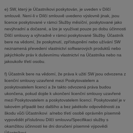
e) SW, který je Účastníkovi poskytován, je uveden v Dílčí
smlouvě. Není-li v Dílčí smlouvě uvedeno výslovně jinak, jsou
licence poskytované v rámci Služby měsíční, poskytované jako
nevýhradní a dočasné, a lze je využívat pouze po dobu účinnosti
Dílčí smlouvy a výhradně v rámci poskytované Služby. Účastník
bere na vědomí, že poskytnutí, zpřístupnění nebo užívání SW
neznamená převedení vlastnictví softwarových produktů nebo
jakýchkoliv práv k duševnímu vlastnictví na Účastníka nebo na
jakoukoliv třetí osobu.
f) Účastník bere na vědomí, že práva k užití SW jsou odvozena z
licenční smlouvy uzavřené mezi Poskytovatelem a
poskytovatelem licencí a že takto odvozená práva budou
ukončena, pokud dojde k ukončení licenční smlouvy uzavřené
mezi Poskytovatelem a poskytovatelem licencí. Poskytovatel je v
takovém případě bez dalšího a bez jakékoliv odpovědnosti za
škodu vůči Účastníkovi a/nebo třetí osobě oprávněn písemně
vypovědět příslušnou Dílčí smlouvu/Specifikaci služby s
okamžitou účinností ke dni doručení písemné výpovědi
Účastníkovi.