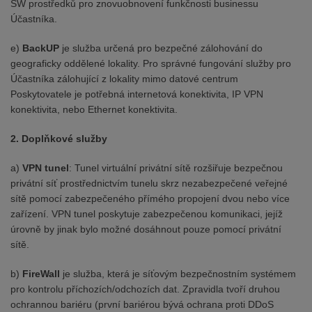
SW prostředků pro znovuobnovení funkčnosti businessu
Účastníka.
e)
BackUP
je služba určená pro bezpečné zálohování do
geograficky oddělené lokality. Pro správné fungování služby pro
Účastníka zálohující z lokality mimo datové centrum
Poskytovatele je potřebná internetová konektivita, IP VPN
konektivita, nebo Ethernet konektivita.
2. Doplňkové služby
a)
VPN tunel
: Tunel virtuální privátní sítě rozšiřuje bezpečnou
privátní síť prostřednictvím tunelu skrz nezabezpečené veřejné
sítě pomocí zabezpečeného přímého propojení dvou nebo více
zařízení. VPN tunel poskytuje zabezpečenou komunikaci, jejíž
úrovně by jinak bylo možné dosáhnout pouze pomocí privátní
sítě.
b)
FireWall
je služba, která je síťovým bezpečnostním systémem
pro kontrolu příchozích/odchozích dat. Zpravidla tvoří druhou
ochrannou bariéru (první bariérou bývá ochrana proti DDoS