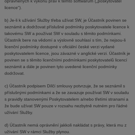
oprávněných k výkonu práv k těmto softwarům („poskytovatel
licence“).
b) Je-li k užívání Služby třeba užívat SW, je Účastník povinen se
seznámit a dodržovat příslušné podmínky poskytovatele licence k
takovému SW a používat SW v souladu s těmito podmínkami.
Účastník bere na vědomí a výslovně souhlasí s tím, že nejsou-li
licenční podmínky dostupné v oficiální české verzi vydané
poskytovatelem licence, jsou závazné v anglické verzi. Účastník je
povinen se s těmito licenčními podmínkami poskytovatelů licencí
seznámit a dále je povinen tyto uvedené licenční podmínky
dodržovat.
c) Účastník podpisem Dílčí smlouvy potvrzuje, že se seznámil s
příslušnými podmínkami a že se zavazuje používat SW v souladu
s pravidly stanovenými Poskytovatelem a/nebo třetími stranami a
že bude užívat SW pouze v rozsahu nezbytně nutném pro řádné
užívání Služby.
d) Účastník nemá oprávnění jakkoli nakládat s právy, která mu z
užívání SW v rámci Služby plynou.