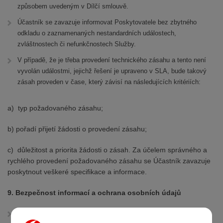
způsobem uvedeným v Dílčí smlouvě.
Účastník se zavazuje informovat Poskytovatele bez zbytného
odkladu o zaznamenaných nestandardních událostech,
zvláštnostech či nefunkčnostech Služby.
V případě, že je třeba provedení technického zásahu a tento není
vyvolán událostmi, jejichž řešení je upraveno v SLA, bude takový
zásah proveden v čase, který závisí na následujících kritériích:
a) typ požadovaného zásahu;
b) pořadí přijetí žádosti o provedení zásahu;
c) důležitost a priorita žádosti o zásah. Za účelem správného a
rychlého provedení požadovaného zásahu se Účastník zavazuje
poskytnout veškeré specifikace a informace.
9. Bezpečnost informací a ochrana osobních údajů
Poskytovatel dodržuje všechna bezpečnostní nařízení stanovená