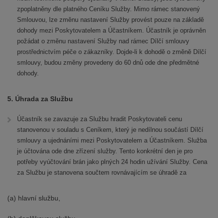
zpoplatněny dle platného Ceníku Služby. Mimo rámec stanovený
Smlouvou, lze změnu nastavení Služby provést pouze na základě
dohody mezi Poskytovatelem a Účastníkem. Účastník je oprávněn
požádat o změnu nastavení Služby nad rámec Dílčí smlouvy
prostřednictvím péče o zákazníky. Dojde-li k dohodě o změně Dílčí
smlouvy, budou změny provedeny do 60 dnů ode dne předmětné
dohody.
5. Úhrada za Službu
Účastník se zavazuje za Službu hradit Poskytovateli cenu
stanovenou v souladu s Ceníkem, který je nedílnou součástí Dílčí
smlouvy a ujednáními mezi Poskytovatelem a Účastníkem. Služba
je účtována ode dne zřízení služby. Tento konkrétní den je pro
potřeby vyúčtování brán jako plných 24 hodin užívání Služby. Cena
za Službu je stanovena součtem rovnávajícím se úhradě za
(a) hlavní službu,