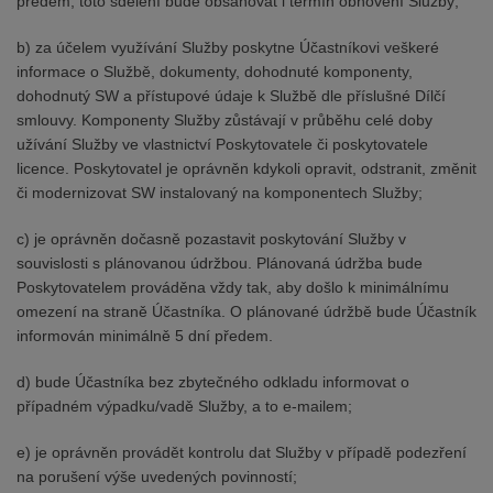
předem; toto sdělení bude obsahovat i termín obnovení Služby;
b) za účelem využívání Služby poskytne Účastníkovi veškeré
informace o Službě, dokumenty, dohodnuté komponenty,
dohodnutý SW a přístupové údaje k Službě dle příslušné Dílčí
smlouvy. Komponenty Služby zůstávají v průběhu celé doby
užívání Služby ve vlastnictví Poskytovatele či poskytovatele
licence. Poskytovatel je oprávněn kdykoli opravit, odstranit, změnit
či modernizovat SW instalovaný na komponentech Služby;
c) je oprávněn dočasně pozastavit poskytování Služby v
souvislosti s plánovanou údržbou. Plánovaná údržba bude
Poskytovatelem prováděna vždy tak, aby došlo k minimálnímu
omezení na straně Účastníka. O plánované údržbě bude Účastník
informován minimálně 5 dní předem.
d) bude Účastníka bez zbytečného odkladu informovat o
případném výpadku/vadě Služby, a to e-mailem;
e) je oprávněn provádět kontrolu dat Služby v případě podezření
na porušení výše uvedených povinností;