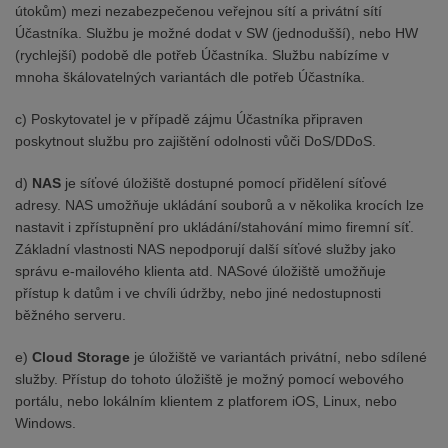
útokům) mezi nezabezpečenou veřejnou sítí a privátní sítí
Účastníka. Službu je možné dodat v SW (jednodušší), nebo HW
(rychlejší) podobě dle potřeb Účastníka. Službu nabízíme v
mnoha škálovatelných variantách dle potřeb Účastníka.
c) Poskytovatel je v případě zájmu Účastníka připraven
poskytnout službu pro zajištění odolnosti vůči DoS/DDoS.
d)
NAS
je síťové úložiště dostupné pomocí přidělení síťové
adresy. NAS umožňuje ukládání souborů a v několika krocích lze
nastavit i zpřístupnění pro ukládání/stahování mimo firemní síť.
Základní vlastnosti NAS nepodporují další síťové služby jako
správu e-mailového klienta atd. NASové úložiště umožňuje
přístup k datům i ve chvíli údržby, nebo jiné nedostupnosti
běžného serveru.
e)
Cloud Storage
je úložiště ve variantách privátní, nebo sdílené
služby. Přístup do tohoto úložiště je možný pomocí webového
portálu, nebo lokálním klientem z platforem iOS, Linux, nebo
Windows.