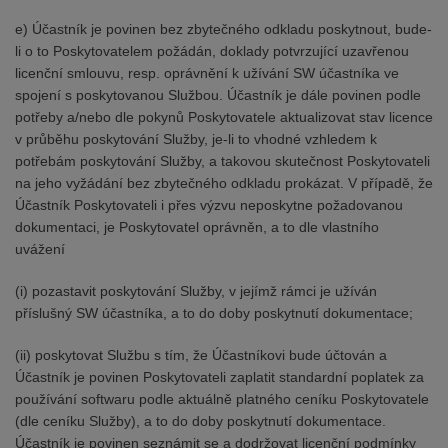
e) Účastník je povinen bez zbytečného odkladu poskytnout, bude-
li o to Poskytovatelem požádán, doklady potvrzující uzavřenou
licenční smlouvu, resp. oprávnění k užívání SW účastníka ve
spojení s poskytovanou Službou. Účastník je dále povinen podle
potřeby a/nebo dle pokynů Poskytovatele aktualizovat stav licence
v průběhu poskytování Služby, je-li to vhodné vzhledem k
potřebám poskytování Služby, a takovou skutečnost Poskytovateli
na jeho vyžádání bez zbytečného odkladu prokázat. V případě, že
Účastník Poskytovateli i přes výzvu neposkytne požadovanou
dokumentaci, je Poskytovatel oprávněn, a to dle vlastního
uvážení
(i) pozastavit poskytování Služby, v jejímž rámci je užíván
příslušný SW účastníka, a to do doby poskytnutí dokumentace;
(ii) poskytovat Službu s tím, že Účastníkovi bude účtován a
Účastník je povinen Poskytovateli zaplatit standardní poplatek za
používání softwaru podle aktuálně platného ceníku Poskytovatele
(dle ceníku Služby), a to do doby poskytnutí dokumentace.
Účastník je povinen seznámit se a dodržovat licenční podmínky