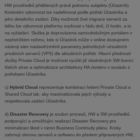
HW prostředků přidělených právě jednomu subjektu (Účastník).
Konkrétní výkonnost lze nadefinovat podle potřeb Účastníka a
jeho detailního zadání. Díky možnosti živé migrace serverů za
běhu lze výkonnost platformy zvyšovat v řádu dnů, či hodin, a to
na vyžádání. Služba je doprovázena samoobslužným portálem v
nepřetržitém režimu, kde si Účastník může v online dostupném
nástroji sám nastavit/změnit parametry jednotlivých virtuálních
privátních serverů (VPS) dle aktuálních potřeb. Hlavní předností
služby Private Cloud je možnost využití již vlastněných SW licencí
třetích stran a optimalizace architektury HA clusteru v souladu s
potřebami Účastníka.
c)
Hybrid Cloud
reprezentuje kombinaci řešení Private Cloud a
Shared Cloud tak, aby maximalizovala jejich výhody a
respektovala zadání Účastníka.
d)
Disaster Recovery
je soubor procesů, HW a SW prostředků
podporující a umožňující realizaci Disaster Recovery pro
minimalizaci škod v rámci Business Continuity plánu. Kroky
zahrnují obnovu serverů a softwaru do předem připravených HW,