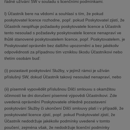
řádné užívání SW v souladu s licenčními podmínkami.
l) Účastník bere na vědomí a souhlasí s tím, že pokud
poskytovatel licence rozhodne, popř. pokud Poskytovatel zjistí, že
Účastník nesplňuje požadavky poskytovatele licence a Účastník
tento nesoulad s požadavky poskytovatele licence nenapraví ve
lhůtě stanovené poskytovatelem licence, popř. Poskytovatelem, je
Poskytovatel oprávněn bez dalšího upozornění a bez jakékoliv
odpovědnosti za případnou tím vzniklou škodu Účastníkovi nebo
třetím osobám buď:
(i) pozastavit poskytování Služby, v jejímž rámci je užíván
příslušný SW, dokud Účastník takový nesoulad nenapraví, nebo
(ii) písemně vypovědět příslušnou Dílčí smlouvu s okamžitou
účinností ke dni doručení písemné výpovědi Účastníkovi. Zde
uvedená oprávnění Poskytovatele ohledně pozastavení
poskytování Služby či ukončení Dílčí smlouvy platí i v případě, že
poskytovatel licence zjistí, popř. pokud Poskytovatel zjistí, že
Účastník nedodržuje jakékoliv podmínky uvedené v tomto
poučení, zejména však, že nedodržuje licenční podmínky