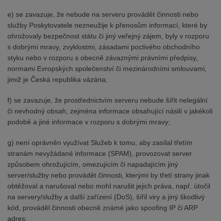
e) se zavazuje, že nebude na serveru provádět činnosti nebo
služby Poskytovatele nezneužije k přenosům informací, které by
ohrožovaly bezpečnost státu či jiný veřejný zájem, byly v rozporu
s dobrými mravy, zvyklostmi, zásadami poctivého obchodního
styku nebo v rozporu s obecně závaznými právními předpisy,
normami Evropských společenství či mezinárodními smlouvami,
jimiž je Česká republika vázána;
f) se zavazuje, že prostřednictvím serveru nebude šířit nelegální
či nevhodný obsah, zejména informace obsahující násilí v jakékoli
podobě a jiné informace v rozporu s dobrými mravy;
g) není oprávněn využívat Služeb k tomu, aby zasílal třetím
stranám nevyžádané informace (SPAM), provozovat server
způsobem ohrožujícím, omezujícím či napadajícím jiný
server/služby nebo provádět činnosti, kterými by třetí strany jinak
obtěžoval a narušoval nebo mohl narušit jejich práva, např. útočil
na servery/služby a další zařízení (DoS), šířil viry a jiný škodlivý
kód, prováděl činnosti obecně známé jako spoofing IP či ARP
adres;