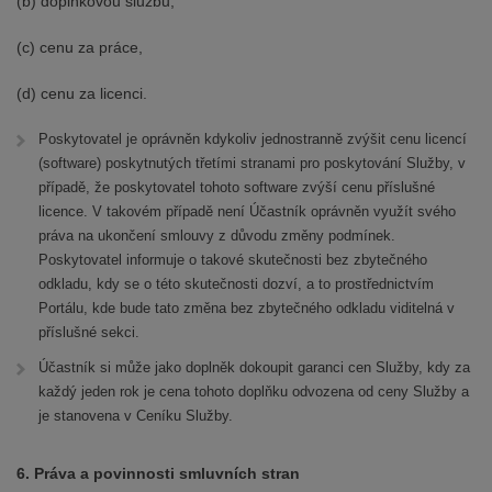
(b) doplňkovou službu,
(c) cenu za práce,
(d) cenu za licenci.
Poskytovatel je oprávněn kdykoliv jednostranně zvýšit cenu licencí
(software) poskytnutých třetími stranami pro poskytování Služby, v
případě, že poskytovatel tohoto software zvýší cenu příslušné
licence. V takovém případě není Účastník oprávněn využít svého
práva na ukončení smlouvy z důvodu změny podmínek.
Poskytovatel informuje o takové skutečnosti bez zbytečného
odkladu, kdy se o této skutečnosti dozví, a to prostřednictvím
Portálu, kde bude tato změna bez zbytečného odkladu viditelná v
příslušné sekci.
Účastník si může jako doplněk dokoupit garanci cen Služby, kdy za
každý jeden rok je cena tohoto doplňku odvozena od ceny Služby a
je stanovena v Ceníku Služby.
6. Práva a povinnosti smluvních stran