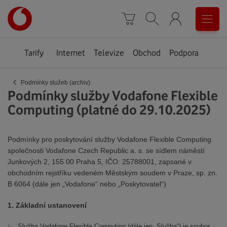
Úvodní
0
stránka
Košík
Vyhledávání
Menu
Tarify
Internet
Televize
Obchod
Podpora
‹
Podmínky služeb (archiv)
Podmínky služby Vodafone Flexible
Computing (platné do 29.10.2025)
Podmínky pro poskytování služby Vodafone Flexible Computing
společnosti Vodafone Czech Republic a. s. se sídlem náměstí
Junkových 2, 155 00 Praha 5, IČO: 25788001, zapsané v
obchodním rejstříku vedeném Městským soudem v Praze, sp. zn.
B 6064 (dále jen „Vodafone“ nebo „Poskytovatel“)
1. Základní ustanovení
Služba Vodafone Flexible Computing (dále jen „Služba“) je soubor