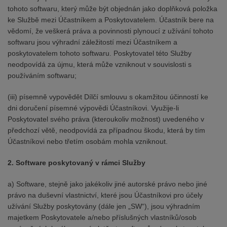
tohoto softwaru, který může být objednán jako doplňková položka
ke Službě mezi Účastníkem a Poskytovatelem. Účastník bere na
vědomí, že veškerá práva a povinnosti plynoucí z užívání tohoto
softwaru jsou výhradní záležitostí mezi Účastníkem a
poskytovatelem tohoto softwaru. Poskytovatel této Služby
neodpovídá za újmu, která může vzniknout v souvislosti s
používáním softwaru;
(iii) písemně vypovědět Dílčí smlouvu s okamžitou účinností ke
dni doručení písemné výpovědi Účastníkovi. Využije-li
Poskytovatel svého práva (kteroukoliv možnost) uvedeného v
předchozí větě, neodpovídá za případnou škodu, která by tím
Účastníkovi nebo třetím osobám mohla vzniknout.
2. Software poskytovaný v rámci Služby
a) Software, stejně jako jakékoliv jiné autorské právo nebo jiné
právo na duševní vlastnictví, které jsou Účastníkovi pro účely
užívání Služby poskytovány (dále jen „SW“), jsou výhradním
majetkem Poskytovatele a/nebo příslušných vlastníků/osob