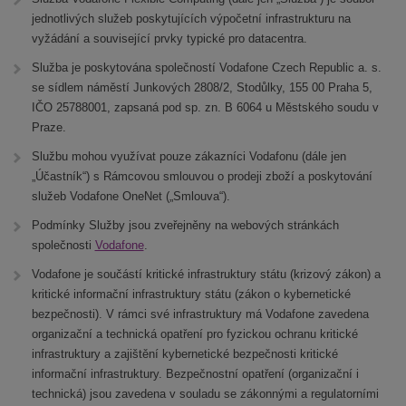
jednotlivých služeb poskytujících výpočetní infrastrukturu na
vyžádání a související prvky typické pro datacentra.
Služba je poskytována společností Vodafone Czech Republic a. s.
se sídlem náměstí Junkových 2808/2, Stodůlky, 155 00 Praha 5,
IČO 25788001, zapsaná pod sp. zn. B 6064 u Městského soudu v
Praze.
Službu mohou využívat pouze zákazníci Vodafonu (dále jen
„Účastník“) s Rámcovou smlouvou o prodeji zboží a poskytování
služeb Vodafone OneNet („Smlouva“).
Podmínky Služby jsou zveřejněny na webových stránkách
společnosti
Vodafone
.
Vodafone je součástí kritické infrastruktury státu (krizový zákon) a
kritické informační infrastruktury státu (zákon o kybernetické
bezpečnosti). V rámci své infrastruktury má Vodafone zavedena
organizační a technická opatření pro fyzickou ochranu kritické
infrastruktury a zajištění kybernetické bezpečnosti kritické
informační infrastruktury. Bezpečnostní opatření (organizační i
technická) jsou zavedena v souladu se zákonnými a regulatorními