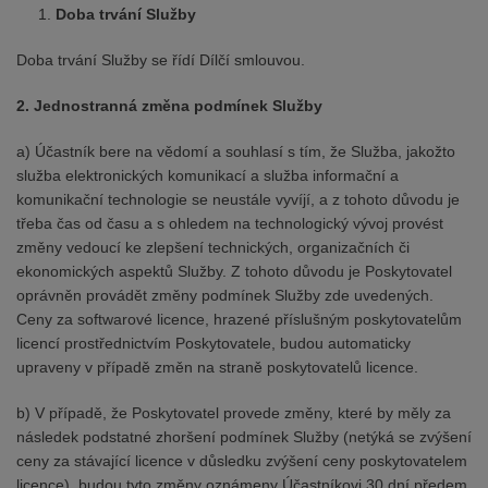
1.
Doba trvání Služby
Doba trvání Služby se řídí Dílčí smlouvou.
2. Jednostranná změna podmínek Služby
a) Účastník bere na vědomí a souhlasí s tím, že Služba, jakožto
služba elektronických komunikací a služba informační a
komunikační technologie se neustále vyvíjí, a z tohoto důvodu je
třeba čas od času a s ohledem na technologický vývoj provést
změny vedoucí ke zlepšení technických, organizačních či
ekonomických aspektů Služby. Z tohoto důvodu je Poskytovatel
oprávněn provádět změny podmínek Služby zde uvedených.
Ceny za softwarové licence, hrazené příslušným poskytovatelům
licencí prostřednictvím Poskytovatele, budou automaticky
upraveny v případě změn na straně poskytovatelů licence.
b) V případě, že Poskytovatel provede změny, které by měly za
následek podstatné zhoršení podmínek Služby (netýká se zvýšení
ceny za stávající licence v důsledku zvýšení ceny poskytovatelem
licence), budou tyto změny oznámeny Účastníkovi 30 dní předem.