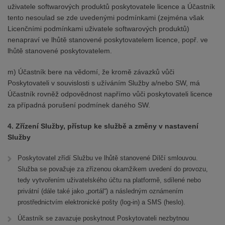
uživatele softwarových produktů poskytovatele licence a Účastník
tento nesoulad se zde uvedenými podmínkami (zejména však
Licenčními podmínkami uživatele softwarových produktů)
nenapraví ve lhůtě stanovené poskytovatelem licence, popř. ve
lhůtě stanovené poskytovatelem.
m) Účastník bere na vědomí, že kromě závazků vůči
Poskytovateli v souvislosti s užíváním Služby a/nebo SW, má
Účastník rovněž odpovědnost napřímo vůči poskytovateli licence
za případná porušení podmínek daného SW.
4. Zřízení Služby, přístup ke službě a změny v nastavení
Služby
Poskytovatel zřídí Službu ve lhůtě stanovené Dílčí smlouvou.
Služba se považuje za zřízenou okamžikem uvedení do provozu,
tedy vytvořením uživatelského účtu na platformě, sdílené nebo
privátní (dále také jako „portál“) a následným oznámením
prostřednictvím elektronické pošty (log-in) a SMS (heslo).
Účastník se zavazuje poskytnout Poskytovateli nezbytnou