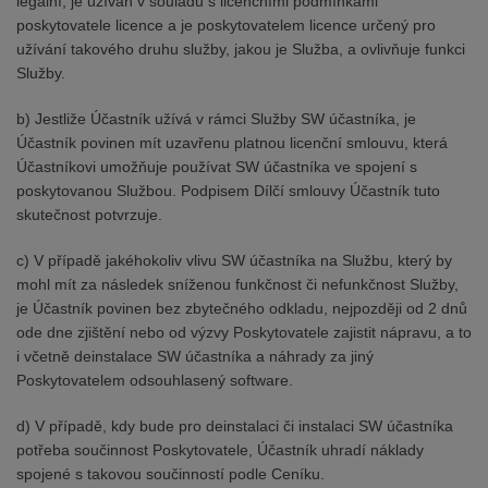
legální, je užíván v souladu s licenčními podmínkami
poskytovatele licence a je poskytovatelem licence určený pro
užívání takového druhu služby, jakou je Služba, a ovlivňuje funkci
Služby.
b) Jestliže Účastník užívá v rámci Služby SW účastníka, je
Účastník povinen mít uzavřenu platnou licenční smlouvu, která
Účastníkovi umožňuje používat SW účastníka ve spojení s
poskytovanou Službou. Podpisem Dílčí smlouvy Účastník tuto
skutečnost potvrzuje.
c) V případě jakéhokoliv vlivu SW účastníka na Službu, který by
mohl mít za následek sníženou funkčnost či nefunkčnost Služby,
je Účastník povinen bez zbytečného odkladu, nejpozději od 2 dnů
ode dne zjištění nebo od výzvy Poskytovatele zajistit nápravu, a to
i včetně deinstalace SW účastníka a náhrady za jiný
Poskytovatelem odsouhlasený software.
d) V případě, kdy bude pro deinstalaci či instalaci SW účastníka
potřeba součinnost Poskytovatele, Účastník uhradí náklady
spojené s takovou součinností podle Ceníku.