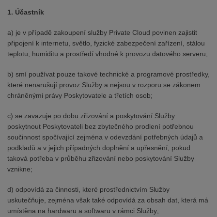
1. Účastník
a) je v případě zakoupení služby Private Cloud povinen zajistit
připojení k internetu, světlo, fyzické zabezpečení zařízení, stálou
teplotu, humiditu a prostředí vhodné k provozu datového serveru;
b) smí používat pouze takové technické a programové prostředky,
které nenarušují provoz Služby a nejsou v rozporu se zákonem
chráněnými právy Poskytovatele a třetích osob;
c) se zavazuje po dobu zřizování a poskytování Služby
poskytnout Poskytovateli bez zbytečného prodlení potřebnou
součinnost spočívající zejména v odevzdání potřebných údajů a
podkladů a v jejich případných doplnění a upřesnění, pokud
taková potřeba v průběhu zřizování nebo poskytování Služby
vznikne;
d) odpovídá za činnosti, které prostřednictvím Služby
uskutečňuje, zejména však také odpovídá za obsah dat, která má
umístěna na hardwaru a softwaru v rámci Služby;