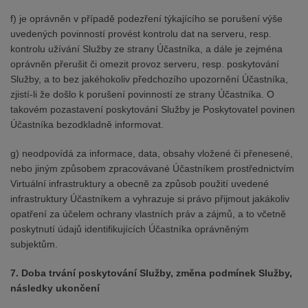
f) je oprávněn v případě podezření týkajícího se porušení výše
uvedených povinností provést kontrolu dat na serveru, resp.
kontrolu užívání Služby ze strany Účastníka, a dále je zejména
oprávněn přerušit či omezit provoz serveru, resp. poskytování
Služby, a to bez jakéhokoliv předchozího upozornění Účastníka,
zjistí-li že došlo k porušení povinností ze strany Účastníka. O
takovém pozastavení poskytování Služby je Poskytovatel povinen
Účastníka bezodkladně informovat.
g) neodpovídá za informace, data, obsahy vložené či přenesené,
nebo jiným způsobem zpracovávané Účastníkem prostřednictvím
Virtuální infrastruktury a obecně za způsob použití uvedené
infrastruktury Účastníkem a vyhrazuje si právo přijmout jakákoliv
opatření za účelem ochrany vlastních práv a zájmů, a to včetně
poskytnutí údajů identifikujících Účastníka oprávněným
subjektům.
7. Doba trvání poskytování Služby, změna podmínek Služby,
následky ukončení