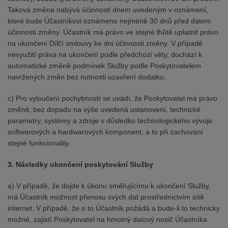
Taková změna nabývá účinnosti dnem uvedeným v oznámení,
které bude Účastníkovi oznámeno nejméně 30 dnů před datem
účinnosti změny. Účastník má právo ve stejné lhůtě uplatnit právo
na ukončení Dílčí smlouvy ke dni účinnosti změny. V případě
nevyužití práva na ukončení podle předchozí věty, dochází k
automatické změně podmínek Služby podle Poskytovatelem
navržených změn bez nutnosti uzavření dodatku.
c) Pro vyloučení pochybností se uvádí, že Poskytovatel má právo
změnit, bez dopadu na výše uvedená ustanovení, technické
parametry, systémy a zdroje v důsledku technologického vývoje
softwarových a hardwarových komponent, a to při zachování
stejné funkcionality.
3. Následky ukončení poskytování Služby
a) V případě, že dojde k úkonu směřujícímu k ukončení Služby,
má Účastník možnost přenosu svých dat prostřednictvím sítě
internet. V případě, že o to Účastník požádá a bude-li to technicky
možné, zajistí Poskytovatel na hmotný datový nosič Účastníka