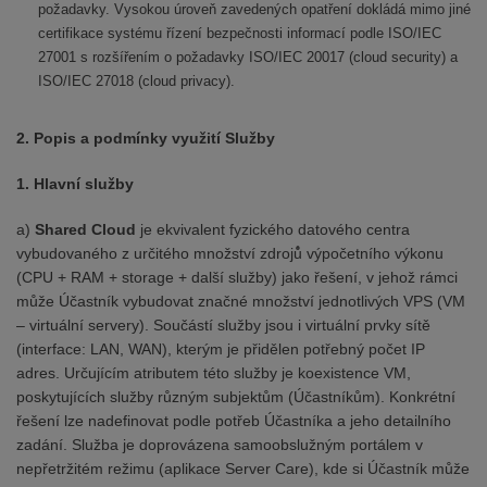
požadavky. Vysokou úroveň zavedených opatření dokládá mimo jiné
certifikace systému řízení bezpečnosti informací podle ISO/IEC
27001 s rozšířením o požadavky ISO/IEC 20017 (cloud security) a
ISO/IEC 27018 (cloud privacy).
2.
Popis a podmínky využití Služby
1. Hlavní služby
a)
Shared Cloud
je ekvivalent fyzického datového centra
vybudovaného z určitého množství zdrojů̊ výpočetního výkonu
(CPU + RAM + storage + další služby) jako řešení, v jehož rámci
může Účastník vybudovat značné množství jednotlivých VPS (VM
– virtuální servery). Součástí služby jsou i virtuální prvky sítě
(interface: LAN, WAN), kterým je přidělen potřebný počet IP
adres. Určujícím atributem této služby je koexistence VM,
poskytujících služby různým subjektům (Účastníkům). Konkrétní
řešení lze nadefinovat podle potřeb Účastníka a jeho detailního
zadání. Služba je doprovázena samoobslužným portálem v
nepřetržitém režimu (aplikace Server Care), kde si Účastník může