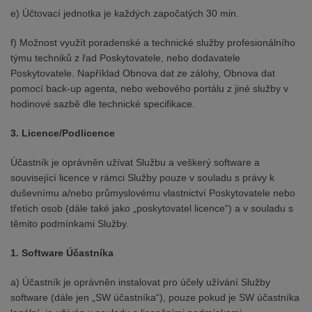
e) Účtovací jednotka je každých započatých 30 min.
f) Možnost využít poradenské a technické služby profesionálního
týmu techniků z řad Poskytovatele, nebo dodavatele
Poskytovatele. Například Obnova dat ze zálohy, Obnova dat
pomocí back-up agenta, nebo webového portálu z jiné služby v
hodinové sazbě dle technické specifikace.
3. Licence/Podlicence
Účastník je oprávněn užívat Službu a veškerý software a
související licence v rámci Služby pouze v souladu s právy k
duševnímu a/nebo průmyslovému vlastnictví Poskytovatele nebo
třetích osob (dále také jako „poskytovatel licence“) a v souladu s
těmito podmínkami Služby.
1. Software Účastníka
a) Účastník je oprávněn instalovat pro účely užívání Služby
software (dále jen „SW účastníka“), pouze pokud je SW účastníka