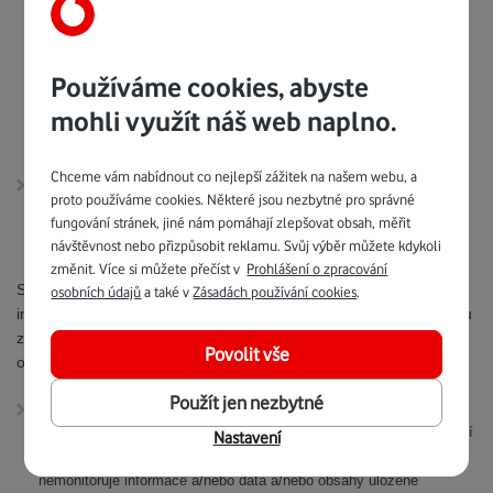
zákony a právními předpisy platnými v České republice a v rámci
Evropské unie. Poskytovatel přijímá a aplikuje veškerá
bezpečnostní opatření, na základě aktuálních a nejmodernější
poznatků v oblasti bezpečnosti, pro zajištění důvěrnosti osobních
Používáme cookies, abyste
údajů uživatelů a eliminace rizik způsobených neoprávněným
mohli využít náš web naplno.
přístupem, smazáním, ztrátou nebo poškozením osobních údajů
uživatelů.
Chceme vám nabídnout co nejlepší zážitek na našem webu, a
Veškeré shromážděné informace jsou uloženy a uchovány v
proto používáme cookies. Některé jsou nezbytné pro správné
zabezpečených systémech, k nimž mají přístup pouze oprávněné
fungování stránek, jiné nám pomáhají zlepšovat obsah, měřit
osoby.
návštěvnost nebo přizpůsobit reklamu. Svůj výběr můžete kdykoli
změnit. Více si můžete přečíst v
Prohlášení o zpracování
Systémy jsou pod neustálým dohledem pro zajištění důvěrnosti,
osobních údajů
a také v
Zásadách používání cookies
.
integrity a bezpečnosti informací včetně bezpečnosti proti průniku
zvenčí. Provozovatel prohlašuje, že v rámci Služby zajišťuje
Povolit vše
odpovídající technické a organizační zabezpečení.
Použít jen nezbytné
Poskytovatel nemá žádnou obecnou povinnost dohledu, a proto
nekontroluje a nemonitoruje chování a kroky, které Účastník provádí
Nastavení
prostřednictvím Virtuální infrastruktury, tj. nekontroluje a
nemonitoruje informace a/nebo data a/nebo obsahy uložené