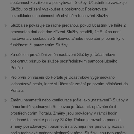
součinnost ke zřízení a poskytování Služby. Účastník se zavazuje
Službu po zřízení vyzkoušet a poskytnout Poskytovateli
bezodkladnou součinnost při chybném fungování Služby.
Služba se považuje za řádně předanou, pokud Účastník ve lhůtě 2
pracovních dnů ode dne zřízení Služby nesdělí, že Služba není
nastavena v souladu se Smlouvou a/nebo neuplatní připomínky k
funkčnosti či parametrům Služby.
Za účelem provádění změn nastavení Služby je Účastníkovi
poskytnut přístup ke službě prostřednictvím samoobslužného
Portálu.
Pro první přihlášení do Portálu je Účastníkovi vygenerováno
jednorázové heslo, které si Účastník změní po prvním přihlášení do
Portálu.
Změnu parametrů nebo konfigurace (dále jako „nastavení“) Služby v
rámci limitů sjednaných Smlouvou je Účastník oprávněn činit
prostřednictvím Portálu. Změny jsou prováděny v rámci hodin
sjednané technické podpory Služby. Pokud je rozsah a pracnost
změny požadovaných parametrů náročnější než příslušný rozsah
hodin technické podpory sjednaný v rámci Služby, jsou tyto změny