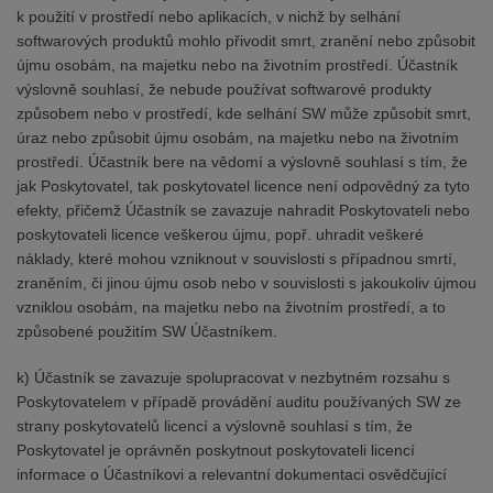
k použití v prostředí nebo aplikacích, v nichž by selhání
softwarových produktů mohlo přivodit smrt, zranění nebo způsobit
újmu osobám, na majetku nebo na životním prostředí. Účastník
výslovně souhlasí, že nebude používat softwarové produkty
způsobem nebo v prostředí, kde selhání SW může způsobit smrt,
úraz nebo způsobit újmu osobám, na majetku nebo na životním
prostředí. Účastník bere na vědomí a výslovně souhlasí s tím, že
jak Poskytovatel, tak poskytovatel licence není odpovědný za tyto
efekty, přičemž Účastník se zavazuje nahradit Poskytovateli nebo
poskytovateli licence veškerou újmu, popř. uhradit veškeré
náklady, které mohou vzniknout v souvislosti s případnou smrtí,
zraněním, či jinou újmu osob nebo v souvislosti s jakoukoliv újmou
vzniklou osobám, na majetku nebo na životním prostředí, a to
způsobené použitím SW Účastníkem.
k) Účastník se zavazuje spolupracovat v nezbytném rozsahu s
Poskytovatelem v případě provádění auditu používaných SW ze
strany poskytovatelů licencí a výslovně souhlasí s tím, že
Poskytovatel je oprávněn poskytnout poskytovateli licencí
informace o Účastníkovi a relevantní dokumentaci osvědčující