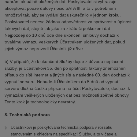
nahrání aktuálně uložených dat. Poskytovatel si vyhrazuje
akceptovat pouze datový nosič SATA III, a to v potřebném
množství tak, aby se vydání dat uskutečnilo v jednom kroku.
Poskytovatel nenese žádnou odpovědnost za správnost a úplnost
takových dat, stejně tak jako za ztrátu či poškození dat.
Nejpozději do 10 dnů ode dne ukončení smlouvy dochází k
trvalému výmazu veškerých Účastníkem uložených dat, pokud
jejich výmaz neprovedl Účastník již dříve.
b) V případě, že k ukončení Služby dojde z důvodu neplacení
služby, je Účastníkovi 35. den po splatnosti faktury znemožněn
přístup do sítě internet a jiných sítí a následně 60. den dochází k
vypnutí serveru. Nebude-li Účastníkem do 5 dnů od vypnutí
serveru dlužná částka připsána na účet Poskytovatele, dochází k
vymazání veškerých uložených dat bez možnosti zpětné obnovy.
Tento krok je technologicky nevratný.
8. Technická podpora
Účastníkovi je poskytována technická podpora v rozsahu
stanoveném s ohledem na specifikaci Služby, a to v čase a