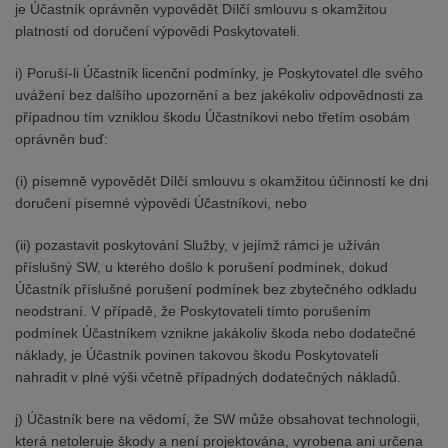
je Účastník oprávněn vypovědět Dílčí smlouvu s okamžitou
platností od doručení výpovědi Poskytovateli.
i) Poruší-li Účastník licenční podmínky, je Poskytovatel dle svého
uvážení bez dalšího upozornění a bez jakékoliv odpovědnosti za
případnou tím vzniklou škodu Účastníkovi nebo třetím osobám
oprávněn buď:
(i) písemně vypovědět Dílčí smlouvu s okamžitou účinností ke dni
doručení písemné výpovědi Účastníkovi, nebo
(ii) pozastavit poskytování Služby, v jejímž rámci je užíván
příslušný SW, u kterého došlo k porušení podmínek, dokud
Účastník příslušné porušení podmínek bez zbytečného odkladu
neodstraní. V případě, že Poskytovateli tímto porušením
podmínek Účastníkem vznikne jakákoliv škoda nebo dodatečné
náklady, je Účastník povinen takovou škodu Poskytovateli
nahradit v plné výši včetně případných dodatečných nákladů.
j) Účastník bere na vědomí, že SW může obsahovat technologii,
která netoleruje škody a není projektována, vyrobena ani určena