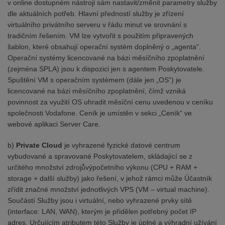
v online dostupném nástroji sám nastavit/změnit parametry služby
dle aktuálních potřeb. Hlavní předností služby je zřízení
virtuálního privátního serveru v řádu minut ve srovnání s
tradičním řešením. VM lze vytvořit s použitím připravených
šablon, které obsahují operační systém doplněný o „agenta“.
Operační systémy licencované na bázi měsíčního zpoplatnění
(zejména SPLA) jsou k dispozici jen s agentem Poskytovatele.
Spuštění VM s operačním systémem (dále jen „OS“) je
licencované na bázi měsíčního zpoplatnění, čímž vzniká
povinnost za využití OS uhradit měsíční cenu uvedenou v ceníku
společnosti Vodafone. Ceník je umístěn v sekci „Ceník“ ve
webové aplikaci Server Care.
b)
Private Cloud
je vyhrazené fyzické datové centrum
vybudované a spravované Poskytovatelem, skládající se z
určitého množství zdrojů̊výpočetního výkonu (CPU + RAM +
storage + další služby) jako řešení, v jehož rámci může Účastník
zřídit značné množství jednotlivých VPS (VM – virtual machine).
Součástí Služby jsou i virtuální, nebo vyhrazené prvky sítě
(interface: LAN, WAN), kterým je přidělen potřebný počet IP
adres. Určujícím atributem této Služby je úplné a výhradní užívání