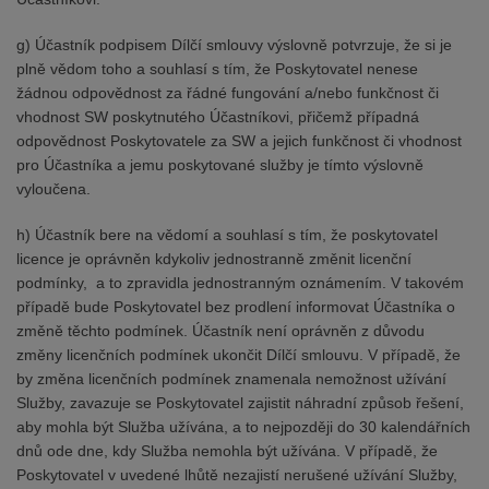
g) Účastník podpisem Dílčí smlouvy výslovně potvrzuje, že si je
plně vědom toho a souhlasí s tím, že Poskytovatel nenese
žádnou odpovědnost za řádné fungování a/nebo funkčnost či
vhodnost SW poskytnutého Účastníkovi, přičemž případná
odpovědnost Poskytovatele za SW a jejich funkčnost či vhodnost
pro Účastníka a jemu poskytované služby je tímto výslovně
vyloučena.
h) Účastník bere na vědomí a souhlasí s tím, že poskytovatel
licence je oprávněn kdykoliv jednostranně změnit licenční
podmínky, a to zpravidla jednostranným oznámením. V takovém
případě bude Poskytovatel bez prodlení informovat Účastníka o
změně těchto podmínek. Účastník není oprávněn z důvodu
změny licenčních podmínek ukončit Dílčí smlouvu. V případě, že
by změna licenčních podmínek znamenala nemožnost užívání
Služby, zavazuje se Poskytovatel zajistit náhradní způsob řešení,
aby mohla být Služba užívána, a to nejpozději do 30 kalendářních
dnů ode dne, kdy Služba nemohla být užívána. V případě, že
Poskytovatel v uvedené lhůtě nezajistí nerušené užívání Služby,