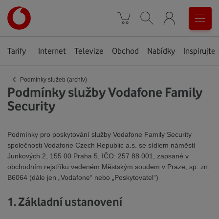
Úvodní
0
stránka
Košík
Vyhledávání
Menu
Tarify
Internet
Televize
Obchod
Nabídky
Inspirujte 
‹
Podmínky služeb (archiv)
Podmínky služby Vodafone Family
Security
Podmínky pro poskytování služby Vodafone Family Security
společnosti Vodafone Czech Republic a.s. se sídlem náměstí
Junkových 2, 155 00 Praha 5, IČO: 257 88 001, zapsané v
obchodním rejstříku vedeném Městským soudem v Praze, sp. zn.
B6064 (dále jen „Vodafone“ nebo „Poskytovatel“)
1. Základní ustanovení