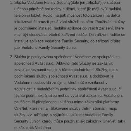
Služba Vodafone Family Security(dále jen „Služba“) je službou
určenou primárně pro rodiny s dětmi, které již mají svůj mobilní
telefon či tablet. Rodič má pak možnost toto zařízení na dálku
lokalizovat či omezit používání služeb na něm. Používání služby
je podmíněno instalací mobilní aplikace do všech zařízení, které
mají být sledována, včetně zařízení rodiče. Do zařízení rodiče se
instaluje aplikace Vodafone Family Security, do zařízení dítěte
pak Vodafone Family Security Junior.
Služba je poskytována společností Vodafone ve spolupráci se
společností Avast s.r.o.. Aktivací této Služby se zákazník
zavazuje seznámit se jak s těmito podmínkami Služby, tak s
podmínkami služby společnosti Avast s.r.o. a dodržovat je.
Vodafone neodpovídá za újmu, která může vzniknout v
souvislosti s nedodržením podmínek společnosti Avast s.r.o. či
těchto podmínek. Službu mohou využívat zákazníci Vodafone s
paušálem či předplacenou službou mimo zákazníků platformy
OneNet, kteří nemají blokované služby třetím stranám, resp.
služby tzv. mPlatby, s výjimkou aplikace Vodafone Family
Security Junior, kterou může používat jak zákazník OneNet, tak i
nezákazník Vodafonu.