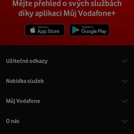
Mějte přehled o svých službách
díky aplikaci Můj Vodafone+
Stáhnout z App Store
Stáhnout z Goole Play
Užitečné odkazy
Nabídka služeb
Můj Vodafone
O nás