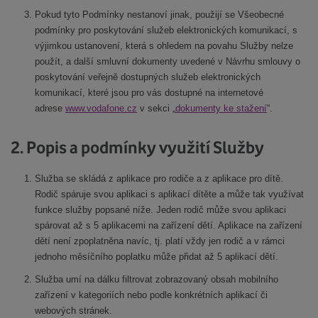
Pokud tyto Podmínky nestanoví jinak, použijí se Všeobecné
podmínky pro poskytování služeb elektronických komunikací, s
výjimkou ustanovení, která s ohledem na povahu Služby nelze
použít, a další smluvní dokumenty uvedené v Návrhu smlouvy o
poskytování veřejně dostupných služeb elektronických
komunikací, které jsou pro vás dostupné na internetové
adrese
www.vodafone.cz
v sekci „
dokumenty ke stažení
“.
2. Popis a podmínky využití Služby
Služba se skládá z aplikace pro rodiče a z aplikace pro dítě.
Rodič spáruje svou aplikaci s aplikací dítěte a může tak využívat
funkce služby popsané níže. Jeden rodič může svou aplikaci
spárovat až s 5 aplikacemi na zařízení dětí. Aplikace na zařízení
dětí není zpoplatněna navíc, tj. platí vždy jen rodič a v rámci
jednoho měsíčního poplatku může přidat až 5 aplikací dětí.
Služba umí na dálku filtrovat zobrazovaný obsah mobilního
zařízení v kategoriích nebo podle konkrétních aplikací či
webových stránek.