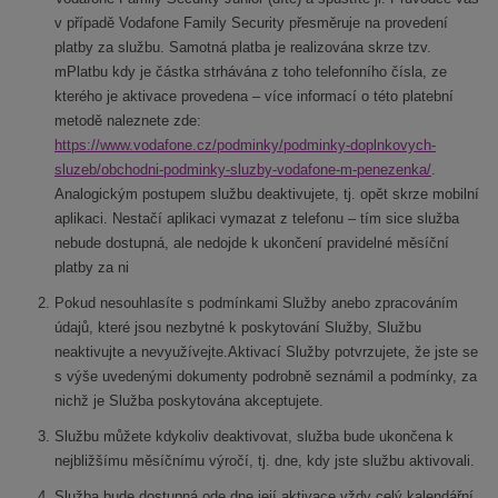
v případě Vodafone Family Security přesměruje na provedení
platby za službu. Samotná platba je realizována skrze tzv.
mPlatbu kdy je částka strhávána z toho telefonního čísla, ze
kterého je aktivace provedena – více informací o této platební
metodě naleznete zde:
https://www.vodafone.cz/podminky/podminky-doplnkovych-
sluzeb/obchodni-podminky-sluzby-vodafone-m-penezenka/
.
Analogickým postupem službu deaktivujete, tj. opět skrze mobilní
aplikaci. Nestačí aplikaci vymazat z telefonu – tím sice služba
nebude dostupná, ale nedojde k ukončení pravidelné měsíční
platby za ni
Pokud nesouhlasíte s podmínkami Služby anebo zpracováním
údajů, které jsou nezbytné k poskytování Služby, Službu
neaktivujte a nevyužívejte.Aktivací Služby potvrzujete, že jste se
s výše uvedenými dokumenty podrobně seznámil a podmínky, za
nichž je Služba poskytována akceptujete.
Službu můžete kdykoliv deaktivovat, služba bude ukončena k
nejbližšímu měsíčnímu výročí, tj. dne, kdy jste službu aktivovali.
Služba bude dostupná ode dne její aktivace vždy celý kalendářní