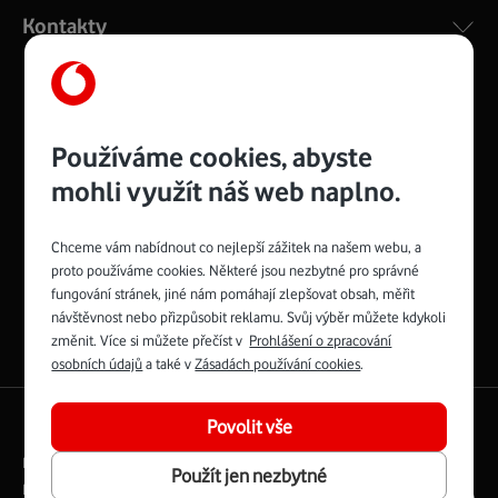
Kontakty
Management
Recruitment
Top
Platinové
Používáme cookies, abyste
and
Academy
odpovědná
ocenění
engineering
Awards
firma
udržitelnosti
mohli využít náš web naplno.
consultancy
logo
roku
EcoVadis
2024
2025
Best
Vodafone
Buy
má
Chceme vám nabídnout co nejlepší zážitek na našem webu, a
Award
První
Spojte se s Vodafonem
proto používáme cookies. Některé jsou nezbytné pro správné
zelenou
síť
fungování stránek, jiné nám pomáhají zlepšovat obsah, měřit
Youtube
Facebook
Vodafone
Instagram
X
LinkedIn
návštěvnost nebo přizpůsobit reklamu. Svůj výběr můžete kdykoli
profil
profil
TV
profil
profil
profil
změnit. Více si můžete přečíst v
Prohlášení o zpracování
Facebook
osobních údajů
a také v
Zásadách používání cookies
.
profil
English
|
Mapa webu
Povolit vše
Právní podmínky
Ochrana soukromí
Použít jen nezbytné
Digitální odpovědnost
Cookies
Dokumenty
Ceník