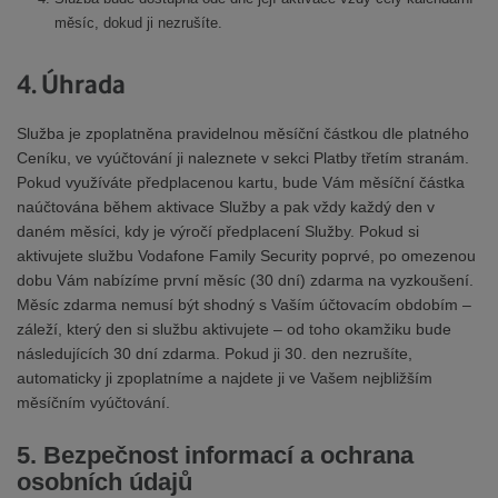
měsíc, dokud ji nezrušíte.
4. Úhrada
Služba je zpoplatněna pravidelnou měsíční částkou dle platného
Ceníku, ve vyúčtování ji naleznete v sekci Platby třetím stranám.
Pokud využíváte předplacenou kartu, bude Vám měsíční částka
naúčtována během aktivace Služby a pak vždy každý den v
daném měsíci, kdy je výročí předplacení Služby. Pokud si
aktivujete službu Vodafone Family Security poprvé, po omezenou
dobu Vám nabízíme první měsíc (30 dní) zdarma na vyzkoušení.
Měsíc zdarma nemusí být shodný s Vaším účtovacím obdobím –
záleží, který den si službu aktivujete – od toho okamžiku bude
následujících 30 dní zdarma. Pokud ji 30. den nezrušíte,
automaticky ji zpoplatníme a najdete ji ve Vašem nejbližším
měsíčním vyúčtování.
5. Bezpečnost informací a ochrana
osobních údajů