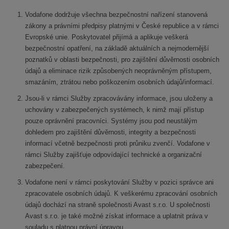
Vodafone dodržuje všechna bezpečnostní nařízení stanovená
zákony a právními předpisy platnými v České republice a v rámci
Evropské unie. Poskytovatel přijímá a aplikuje veškerá
bezpečnostní opatření, na základě aktuálních a nejmodernější
poznatků v oblasti bezpečnosti, pro zajištění důvěrnosti osobních
údajů a eliminace rizik způsobených neoprávněným přístupem,
smazáním, ztrátou nebo poškozením osobních údajů/informací.
Jsou-li v rámci Služby zpracovávány informace, jsou uloženy a
uchovány v zabezpečených systémech, k nimž mají přístup
pouze oprávnění pracovníci. Systémy jsou pod neustálým
dohledem pro zajištění důvěrnosti, integrity a bezpečnosti
informací včetně bezpečnosti proti průniku zvenčí. Vodafone v
rámci Služby zajišťuje odpovídající technické a organizační
zabezpečení.
Vodafone není v rámci poskytování Služby v pozici správce ani
zpracovatele osobních údajů. K veškerému zpracování osobních
údajů dochází na straně společnosti Avast s.r.o. U společnosti
Avast s.r.o. je také možné získat informace a uplatnit práva v
souladu s platnou právní úpravou.