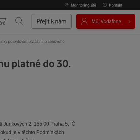
Monitoring sítě
Kontakt
0
Přejít k nám
Můj Vodafone
Košík
Vyhledávání
nky poskytování Zvláštního cenového
u platné do 30.
í Junkových 2, 155 00 Praha 5, IČ
 Pokud je v těchto Podmínkách