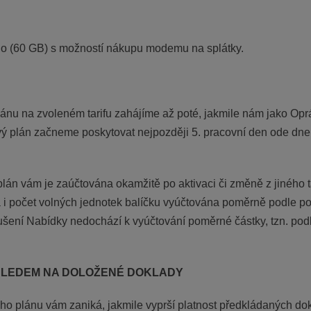
lno (60 GB) s možností nákupu modemu na splátky.
ánu na zvoleném tarifu zahájíme až poté, jakmile nám jako Opr
vý plán začneme poskytovat nejpozději 5. pracovní den ode d
lán vám je zaúčtována okamžitě po aktivaci či změně z jiného tar
 i počet volných jednotek balíčku vyúčtována poměrně podle po
ušení Nabídky nedochází k vyúčtování poměrné částky, tzn. pod
OHLEDEM NA DOLOŽENÉ DOKLADY
ho plánu vám zaniká, jakmile vyprší platnost předkládaných dok