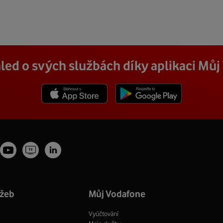
led o svých službách díky aplikaci Mů
Stáhnout z App Store
Stáhnout z Goole Play
Youtube
Vodafone
tagram
LinkedIn
profil
TV
fil
profil
Facebook
profil
užeb
Můj Vodafone
Vyúčtování