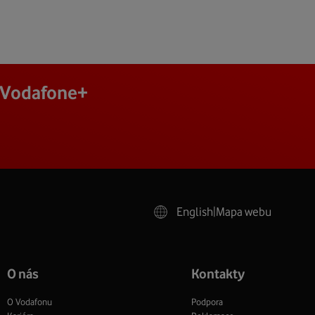
j Vodafone+
English
|
Mapa webu
O nás
Kontakty
O Vodafonu
Podpora