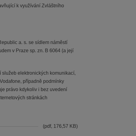
ňující k využívání Zvláštního
public a. s. se sídlem náměstí
em v Praze sp. zn. B 6064 (a její
služeb elektronických komunikací,
i Vodafone, případně podmínky
uje právo kdykoliv i bez uvedení
nternetových stránkách
(pdf, 176,57 KB)