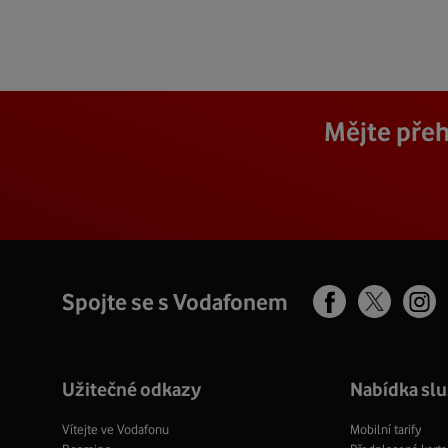
Mějte přeh
Spojte se s Vodafonem
Facebook
Ins
X
profil
pro
profil
Užitečné odkazy
Nabídka sl
Vítejte ve Vodafonu
Mobilní tarify