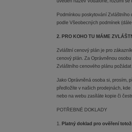
uveden název Vodafone, rozumí se tí
Podmínkou poskytování Zvláštního 
podle Všeobecných podmínek (dále 
2. PRO KOHO TU MÁME ZVLÁŠT
Zvláštní cenový plán je pro zákazní
cenový plán. Za Oprávněnou osobu p
Zvláštního cenového plánu požádat 
Jako Oprávněná osoba si, prosím, př
předložíte v našich prodejnách, kde
nebo na webu zasíláte kopie či čest
POTŘEBNÉ DOKLADY
1.
Platný doklad pro ověření totož