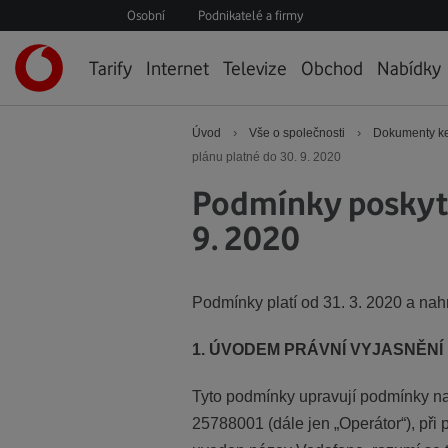
Osobní
Podnikatelé a firmy
Úvodní
Tarify
Internet
Televize
Obchod
Nabídky
stránka
›
›
Úvod
Vše o společnosti
Dokumenty ke
plánu platné do 30. 9. 2020
Podmínky poskyto
9. 2020
Podmínky platí od 31. 3. 2020 a nah
1. ÚVODEM PRÁVNÍ VYJASNĚNÍ
Tyto podmínky upravují podmínky na
25788001 (dále jen „Operátor“), při