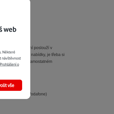
š web
šem Ceníku. První poslouží v
s. Některé
hcete pořídit obě nabídky, je třeba si
t návštěvnost
ždou aktivovat na samostatném
Prohlášení o
olit vše
ě v aplikaci Můj Vodafone)