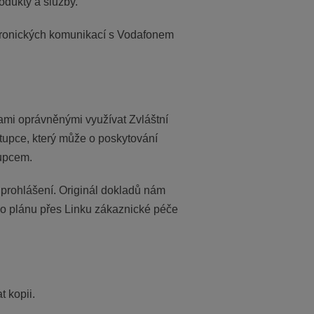
odukty a služby.
tronických komunikací s Vodafonem
bami oprávněnými využívat Zvláštní
tupce, který může o poskytování
tupcem.
 prohlášení. Originál dokladů nám
ho plánu přes Linku zákaznické péče
t kopii.