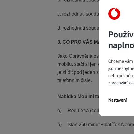
c. rozhodnutí soudu o ustanovení 
d. rozhodnutí soudu o svěření dítět
Použív
3. CO PRO VÁS MÁME
naplno
Jako Oprávněná osoba můžete využít
Chceme vám na
mobilu, stačí si jen vybrat, který ze
jsou nezbytné
je zřídit pod jeden zákaznický účet
nebo přizpůso
telefonním čísle.
zpracování os
Nabídka Mobilní tarif
Nastavení
a) Red Extra (celkem tak získáte 4
b) Start 250 minut + balíček Neo