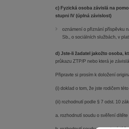
c) Fyzická osoba závislá na pomoci 
stupni IV (úplná závislost)
oznámení o přiznání příspěvku na
Sb., o sociálních službách, v pla
d) Jste-li žadatel jakožto osoba,
průkazu ZTP/P nebo která je závislá na
Připravte si prosím k doložení origin
(i) doklad o tom, že jste rodičem tét
(ii) rozhodnutí podle § 7 odst. 10 zák
a. rozhodnutí soudu o svěření dítět
b. rozhodnutí soudu o osvojení dítě