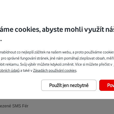
občana poručníkem nebo
e do pěstounské péče podle zvláštního právního předpisu
áme cookies, abyste mohli využít ná
.
 hned dvě výhodné nabídky, jejichž aktuální ceny najdete v na
bídnout co nejlepší zážitek na našem webu, a proto používáme cookie
 dvou tarifů více vyhovuje. Ta druhá poskytne Wi-Fi síť. Pokud si c
 pro správné fungování stránek, jiné nám pomáhají zlepšovat obsah, měři
. Nabídky tarifů nejsou vzájemně kombinovatelné a je nutné ka
bit reklamu. Svůj výběr můžete kdykoli změnit. Více si můžete přečíst v
obních údajů
a také v
Zásadách používání cookies
.
Použít jen nezbytné
Pov
0 GB dat – 20 GB v rámci tarifu a 20 GB si vyzvedáváte měsíčn
mezené SMS Fér