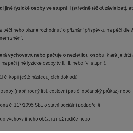
jiné fyzické osoby ve stupni II (středně těžká závislost), stu
 péči nebo platné rozhodnutí o přiznání příspěvku na péči dle §
tném znění.
 která vychovává nebo pečuje o nezletilou osobu
, která je dr
 péči jiné fyzické osoby (v II. III. nebo IV. stupni).
ál či kopii ještě následujících dokladů:
o osoby (např. rodný list, cestovní pas či občanský průkaz) nebo
ona č. 117/1995 Sb., o státní sociální podpoře, tj.:
e do výchovy jiného občana než rodiče nebo
te nebo