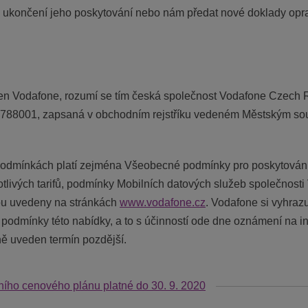
 ukončení jeho poskytování nebo nám předat nové doklady oprav
n Vodafone, rozumí se tím česká společnost Vodafone Czech Re
5788001, zapsaná v obchodním rejstříku vedeném Městským soud
podmínkách platí zejména Všeobecné podmínky pro poskytování 
otlivých tarifů, podmínky Mobilních datových služeb společnost
sou uvedeny na stránkách
www.vodafone.cz
. Vodafone si vyhraz
podmínky této nabídky, a to s účinností ode dne oznámení na i
ě uveden termín pozdější.
ího cenového plánu platné do 30. 9. 2020