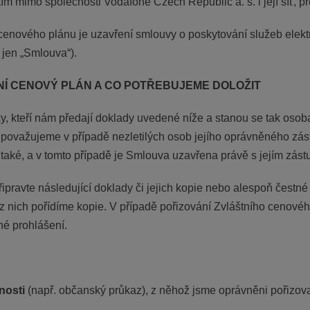
m mimo společnosti Vodafone Czech Republic a. s. i její síť, pr
cenového plánu je uzavření smlouvy o poskytování služeb elek
jen „Smlouva“).
NÍ CENOVÝ PLÁN A CO POTŘEBUJEME DOLOŽIT
ky, kteří nám předají doklady uvedené níže a stanou se tak oso
ovažujeme v případě nezletilých osob jejího oprávněného zás
také, a v tomto případě je Smlouva uzavřena právě s jejím zás
ipravte následující doklady či jejich kopie nebo alespoň čestné
 z nich pořídíme kopie. V případě pořizování Zvláštního cenové
né prohlášení.
nosti
(např. občanský průkaz), z něhož jsme oprávněni pořizova