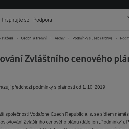
Inspirujte se
Podpora
›
›
›
›
 stažení
Osobní a firemní
Archiv
Podmínky služeb (archiv)
Podmí
vání Zvláštního cenového plán
razují předchozí podmínky s platností od 1. 10. 2019
ší společnosti Vodafone Czech Republic a. s. se sídlem náměst
 poskytování Zvláštního cenového plánu (dále jen „Podmínky“).