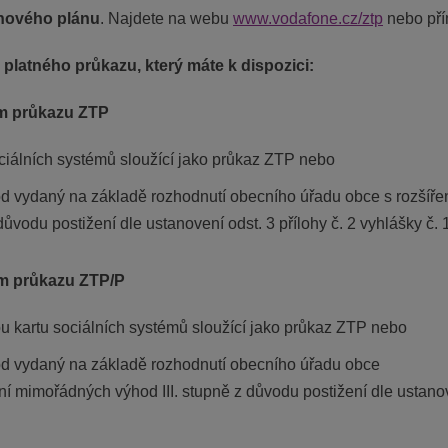
enového plánu
. Najdete na webu
www.vodafone.cz/ztp
nebo pří
platného průkazu, který máte k dispozici:
lem průkazu ZTP
ciálních systémů sloužící jako průkaz ZTP nebo
 vydaný na základě rozhodnutí obecního úřadu obce s rozšířen
ůvodu postižení dle ustanovení odst. 3 přílohy č. 2 vyhlášky č.
lem průkazu ZTP/P
u kartu sociálních systémů sloužící jako průkaz ZTP nebo
d vydaný na základě rozhodnutí obecního úřadu obce
ní mimořádných výhod III. stupně z důvodu postižení dle ustanove