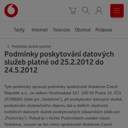
Úvodní
0
stránka
Košík
Vyhledávání
Menu
Tarify
Internet
Televize
Obchod
Podpora
‹
Podmínky služeb (archiv)
Podmínky poskytování datových
služeb platné od 25.2.2012 do
24.5.2012
Tyto podmínky upravují podmínky společnosti Vodafone Czech
Republic a.s., se sídlem Vinohradská 167, 100 00 Praha 10, IČO
25788001 (dále jen „Vodafone“), při poskytování datových služeb,
poskytování dodatečného objemu dat a dalších vlastností
mobilních datových služeb poskytovaných zákazníkům (dále jen
„Podmínky“). Pokud je v těchto Podmínkách uveden název
Vodafone, rozumí se tím mimo společnosti Vodafone Czech