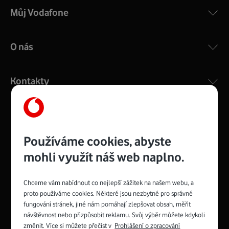
Můj Vodafone
O nás
Kontakty
Management
Recruitment
Top
Platinové
Používáme cookies, abyste
and
Academy
odpovědná
ocenění
engineering
Awards
firma
udržitelnosti
mohli využít náš web naplno.
consultancy
logo
roku
EcoVadis
2024
2025
Best
Vodafone
Buy
má
Chceme vám nabídnout co nejlepší zážitek na našem webu, a
Award
První
Spojte se s Vodafonem
proto používáme cookies. Některé jsou nezbytné pro správné
zelenou
síť
fungování stránek, jiné nám pomáhají zlepšovat obsah, měřit
Youtube
Facebook
Vodafone
Instagram
X
LinkedIn
návštěvnost nebo přizpůsobit reklamu. Svůj výběr můžete kdykoli
profil
profil
TV
profil
profil
profil
změnit. Více si můžete přečíst v
Prohlášení o zpracování