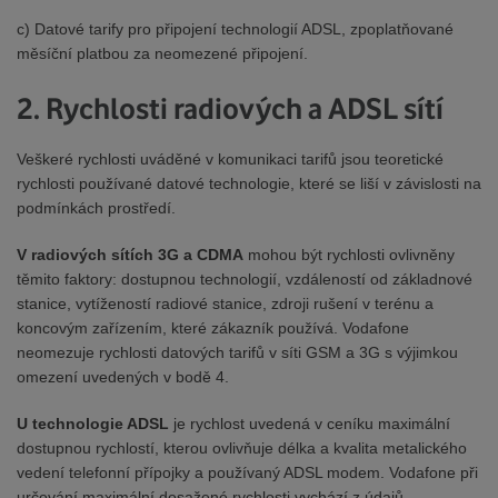
c) Datové tarify pro připojení technologií ADSL, zpoplatňované
měsíční platbou za neomezené připojení.
2. Rychlosti radiových a ADSL sítí
Veškeré rychlosti uváděné v komunikaci tarifů jsou teoretické
rychlosti používané datové technologie, které se liší v závislosti na
podmínkách prostředí.
V radiových sítích 3G a CDMA
mohou být rychlosti ovlivněny
těmito faktory: dostupnou technologií, vzdáleností od základnové
stanice, vytížeností radiové stanice, zdroji rušení v terénu a
koncovým zařízením, které zákazník používá. Vodafone
neomezuje rychlosti datových tarifů v síti GSM a 3G s výjimkou
omezení uvedených v bodě 4.
U technologie ADSL
je rychlost uvedená v ceníku maximální
dostupnou rychlostí, kterou ovlivňuje délka a kvalita metalického
vedení telefonní přípojky a používaný ADSL modem. Vodafone při
určování maximální dosažené rychlosti vychází z údajů