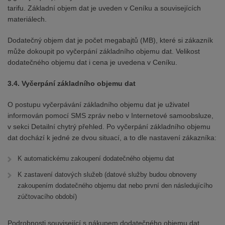
tarifu. Základní objem dat je uveden v Ceníku a souvisejících
materiálech.
Dodatečný objem dat je počet megabajtů (MB), které si zákazník
může dokoupit po vyčerpání základního objemu dat. Velikost
dodatečného objemu dat i cena je uvedena v Ceníku.
3.4.
Vyčerpání základního objemu dat
O postupu vyčerpávání základního objemu dat je uživatel
informován pomocí SMS zpráv nebo v Internetové samoobsluze,
v sekci Detailní chytrý přehled. Po vyčerpání základního objemu
dat dochází k jedné ze dvou situací, a to dle nastavení zákazníka:
K automatickému zakoupení dodatečného objemu dat
K zastavení datových služeb (datové služby budou obnoveny
zakoupením dodatečného objemu dat nebo první den následujícího
zúčtovacího období)
Podrobnosti související s nákupem dodatečného objemu dat