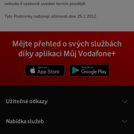
nebude-li výslovně uveden termín pozdější.
Tyto Podmínky nabývají účinnosti dne 25.2.2012.
Mějte přehled o svých službách
díky aplikaci Můj Vodafone+
Stáhnout z App Store
Stáhnout z Goole Play
Užitečné odkazy
Nabídka služeb