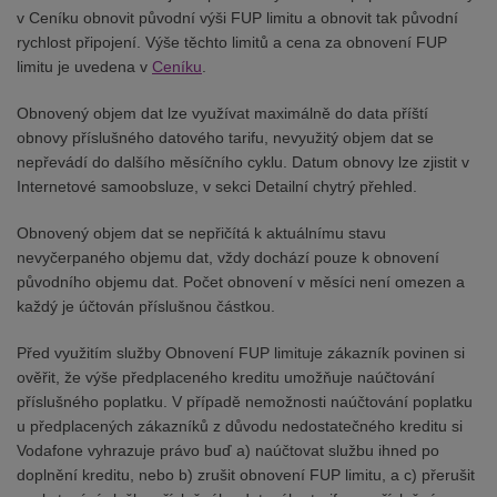
v Ceníku obnovit původní výši FUP limitu a obnovit tak původní
rychlost připojení. Výše těchto limitů a cena za obnovení FUP
limitu je uvedena v
Ceníku
.
Obnovený objem dat lze využívat maximálně do data příští
obnovy příslušného datového tarifu, nevyužitý objem dat se
nepřevádí do dalšího měsíčního cyklu. Datum obnovy lze zjistit v
Internetové samoobsluze, v sekci Detailní chytrý přehled.
Obnovený objem dat se nepřičítá k aktuálnímu stavu
nevyčerpaného objemu dat, vždy dochází pouze k obnovení
původního objemu dat. Počet obnovení v měsíci není omezen a
každý je účtován příslušnou částkou.
Před využitím služby Obnovení FUP limituje zákazník povinen si
ověřit, že výše předplaceného kreditu umožňuje naúčtování
příslušného poplatku. V případě nemožnosti naúčtování poplatku
u předplacených zákazníků z důvodu nedostatečného kreditu si
Vodafone vyhrazuje právo buď a) naúčtovat službu ihned po
doplnění kreditu, nebo b) zrušit obnovení FUP limitu, a c) přerušit