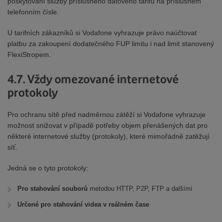
poskytování služby příslušného datového tarifu na příslušném
telefonním čísle.
U tarifních zákazníků si Vodafone vyhrazuje právo naúčtovat
platbu za zakoupení dodatečného FUP limitu i nad limit stanovený
FlexiStropem.
4.7. Vždy omezované internetové
protokoly
Pro ochranu sítě před nadměrnou zátěží si Vodafone vyhrazuje
možnost snižovat v případě potřeby objem přenášených dat pro
některé internetové služby (protokoly), které mimořádně zatěžují
síť.
Jedná se o tyto protokoly:
Pro stahování souborů
metodou HTTP, P2P, FTP a dalšími
Určené pro stahování videa v reálném čase